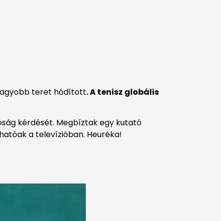
 nagyobb teret hódított
. A tenisz globális
óság kérdését. Megbíztak egy kutató
hatóak a televízióban. Heuréka!