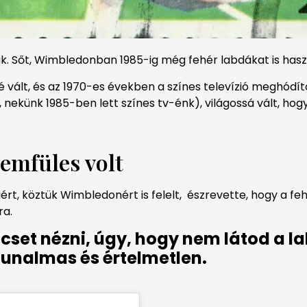
k. Sőt, Wimbledonban 1985-ig még fehér labdákat is hasz
 vált, és az 1970-es években a színes televízió meghódít
s, nekünk 1985-ben lett színes tv-énk), világossá vált, h
emfüles volt
ért, köztük Wimbledonért is felelt, észrevette, hogy a fe
ra.
cset nézni, úgy, hogy nem látod a l
 unalmas és értelmetlen.