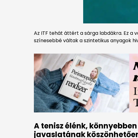
Az ITF tehát áttért a sárga labdákra. Ez a
színesebbé váltak a szintetikus anyagok 
A tenisz élénk, könnyebben
javaslatának köszönhetően,