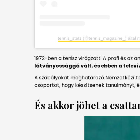
tennis_stats (@tennis_magazine_) által 
1972-ben a tenisz virágzott. A profi és az 
látványossággá vált, és ebben a televí
A szabályokat meghatározó Nemzetközi Ten
csoportot, hogy készítsenek tanulmányt, é
És akkor jöhet a csatta