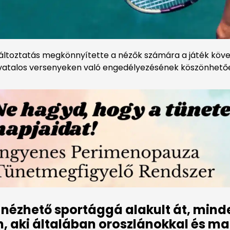
 változtatás megkönnyítette a nézők számára a játék követ
hivatalos versenyeken való engedélyezésének köszönhető
 nézhető sportággá alakult át, mind
 aki általában oroszlánokkal és mak