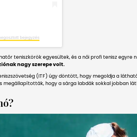
megosztott bejegyzés
amatőr teniszkörök egyesültek, és a női profi tenisz egyre
ziónak nagy szerepe volt.
iszszövetség (ITF) úgy döntött, hogy megoldja a láthat
s megállapították, hogy a sárga labdák sokkal jobban lát
nó?