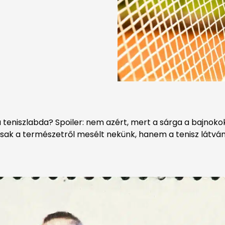
 teniszlabda? Spoiler: nem azért, mert a sárga a bajnok
ak a természetről mesélt nekünk, hanem a tenisz látván