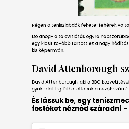
Régen a teniszlabdák fekete-fehérek volta
De ahogy a televíziózás egyre népszerűbbé
egy kicsit tovább tartott ez a nagy hódítá
kis képernyőn.
David Attenborough sz
David Attenborough, aki a BBC közvetítései
gyakorlatilag láthatatlanok a nézők számá
És lássuk be, egy teniszmec
festéket néznéd száradni –