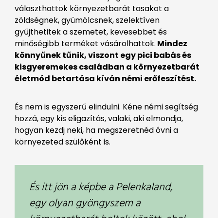
választhattok környezetbarát tasakot a
zöldségnek, gyümölcsnek, szelektíven
gyűjthetitek a szemetet, kevesebbet és
minőségibb terméket vásárolhattok.
Mindez
könnyűnek tűnik, viszont egy pici babás és
kisgyeremekes családban a környezetbarát
életmód betartása kíván némi erőfeszítést.
És nem is egyszerű elindulni. Kéne némi segítség
hozzá, egy kis eligazítás, valaki, aki elmondja,
hogyan kezdj neki, ha megszeretnéd óvni a
környezeted szülőként is.
És itt jön a képbe a Pelenkaland,
egy olyan gyöngyszem a