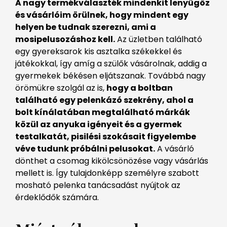
A nagy termékválaszték mindenkit lenyűgöz
és vásárlóim örülnek, hogy mindent egy
helyen be tudnak szerezni, ami a
mosipelusozáshoz kell.
Az üzletben található
egy gyereksarok kis asztalka székekkel és
játékokkal, így amíg a szülők vásárolnak, addig a
gyermekek békésen eljátszanak. Továbbá nagy
örömükre szolgál az is,
hogy a boltban
található egy pelenkázó szekrény, ahol a
bolt kínálatában megtalálható márkák
közül az anyuka igényeit és a gyermek
testalkatát, pisilési szokásait figyelembe
véve tudunk próbálni pelusokat.
A vásárló
dönthet a csomag kikölcsönözése vagy vásárlás
mellett is. Így tulajdonképp személyre szabott
mosható pelenka tanácsadást nyújtok az
érdeklődők számára.