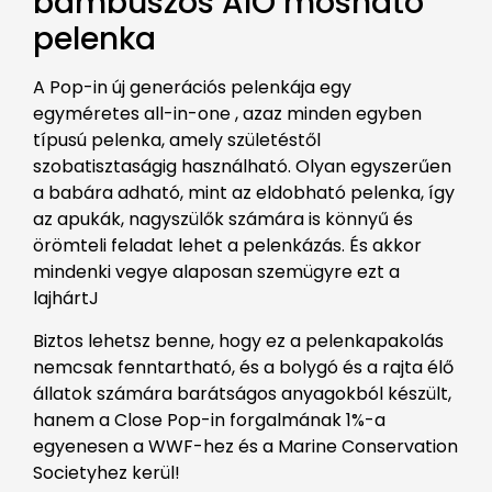
bambuszos AIO mosható
pelenka
A Pop-in új generációs pelenkája egy
egyméretes all-in-one , azaz minden egyben
típusú pelenka, amely születéstől
szobatisztaságig használható. Olyan egyszerűen
a babára adható, mint az eldobható pelenka, így
az apukák, nagyszülők számára is könnyű és
örömteli feladat lehet a pelenkázás. És akkor
mindenki vegye alaposan szemügyre ezt a
lajhártJ
Biztos lehetsz benne, hogy ez a pelenkapakolás
nemcsak fenntartható, és a bolygó és a rajta élő
állatok számára barátságos anyagokból készült,
hanem a Close Pop-in forgalmának 1%-a
egyenesen a WWF-hez és a Marine Conservation
Societyhez kerül!