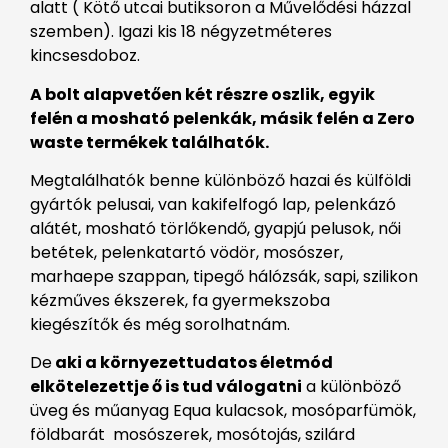
alatt ( Kötő utcai butiksoron a Művelődési házzal
szemben). Igazi kis 18 négyzetméteres
kincsesdoboz.
A bolt alapvetően két részre oszlik, egyik
felén a mosható pelenkák, másik felén a Zero
waste termékek találhatók.
Megtalálhatók benne különböző hazai és külföldi
gyártók pelusai, van kakifelfogó lap, pelenkázó
alátét, mosható törlőkendő, gyapjú pelusok, női
betétek, pelenkatartó vödör, mosószer,
marhaepe szappan, tipegő hálózsák, sapi, szilikon
kézműves ékszerek, fa gyermekszoba
kiegészítők és még sorolhatnám.
De
aki a környezettudatos életmód
elkötelezettje ő is tud válogatni
a különböző
üveg és műanyag Equa kulacsok, mosóparfümök,
földbarát mosószerek, mosótojás, szilárd