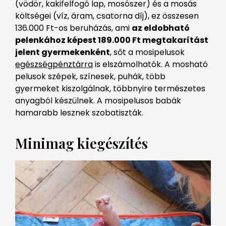
(vödör, kakifelfogó lap, mosószer) és a mosás
költségei (víz, áram, csatorna díj), ez összesen
136.000 Ft-os beruházás, ami
az eldobható
pelenkához képest 189.000 Ft megtakarítást
jelent gyermekenként
, sőt a mosipelusok
egészségpénztárra
is elszámolhatók. A mosható
pelusok szépek, színesek, puhák, több
gyermeket kiszolgálnak, többnyire természetes
anyagból készülnek. A mosipelusos babák
hamarabb lesznek szobatiszták.
Minimag kiegészítés