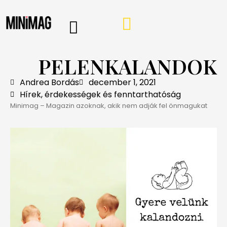
PROGRAMOK, AJÁNLÓK
VÁSÁRLÁSI TIPPEK
IRÁNY A WEBSHOP
MINIMAG HÍRLEVÉL
PELENKALANDOK
Andrea Bordás
december 1, 2021
Hírek, érdekességek és fenntarthatóság
Minimag – Magazin azoknak, akik nem adják fel önmagukat