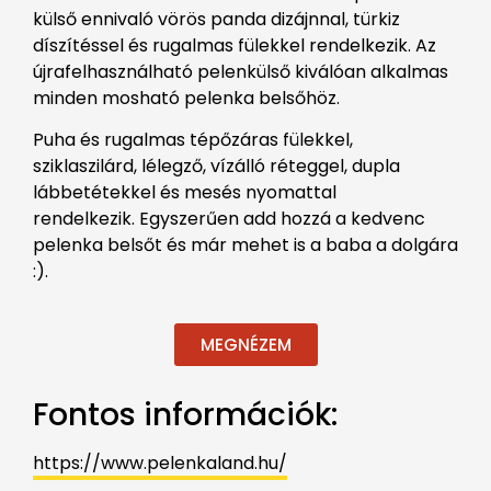
külső ennivaló vörös panda dizájnnal, türkiz
díszítéssel és rugalmas fülekkel rendelkezik.
Az
újrafelhasználható pelenkülső kiválóan alkalmas
minden mosható pelenka belsőhöz.
Puha és rugalmas tépőzáras fülekkel,
sziklaszilárd, lélegző, vízálló réteggel, dupla
lábbetétekkel és mesés nyomattal
rendelkezik.
Egyszerűen add hozzá a kedvenc
pelenka belsőt és már mehet is a baba a dolgára
:).
MEGNÉZEM
Fontos információk:
https://www.pelenkaland.hu/