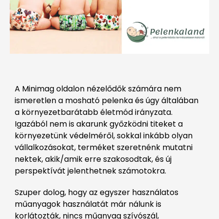
A Minimag oldalon nézelődők számára nem
ismeretlen a mosható pelenka és úgy általában
a környezetbarátabb életmód irányzata.
Igazából nem is akarunk győzködni titeket a
környezetünk védelméről, sokkal inkább olyan
vállalkozásokat, terméket szeretnénk mutatni
nektek, akik/amik erre szakosodtak, és új
perspektívát jelenthetnek számotokra.
Szuper dolog, hogy az egyszer használatos
műanyagok használatát már nálunk is
korlátozták, nincs műanyag szívószál,