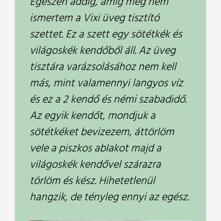
Egészen addig, amíg meg nem
ismertem a Vixi üveg tisztító
szettet. Ez a szett egy sötétkék és
világoskék kendőből áll. Az üveg
tisztára varázsolásához nem kell
más, mint valamennyi langyos víz
és ez a 2 kendő és némi szabadidő.
Az egyik kendőt, mondjuk a
sötétkéket bevizezem, áttörlöm
vele a piszkos ablakot majd a
világoskék kendővel szárazra
törlöm és kész. Hihetetlenül
hangzik, de tényleg ennyi az egész.