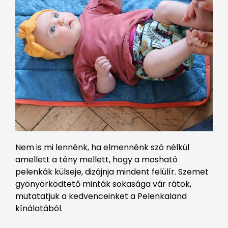
Nem is mi lennénk, ha elmennénk szó nélkül
amellett a tény mellett, hogy a mosható
pelenkák külseje, dizájnja mindent felülír. Szemet
gyönyörködtető minták sokasága vár rátok,
mutatatjuk a kedvenceinket a Pelenkaland
kínálatából.