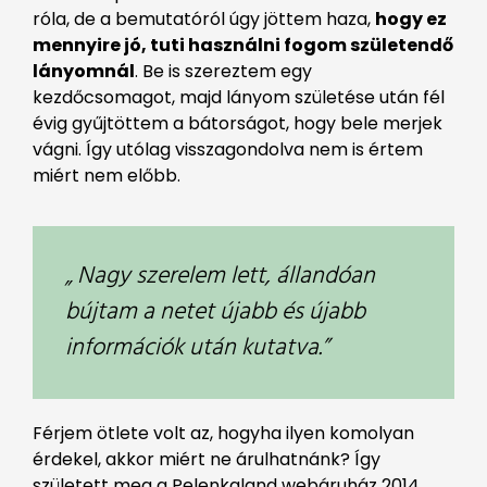
róla, de a bemutatóról úgy jöttem haza,
hogy ez
mennyire jó, tuti használni fogom születendő
lányomnál
. Be is szereztem egy
kezdőcsomagot, majd lányom születése után fél
évig gyűjtöttem a bátorságot, hogy bele merjek
vágni. Így utólag visszagondolva nem is értem
miért nem előbb.
„ Nagy szerelem lett, állandóan
bújtam a netet újabb és újabb
információk után kutatva.”
Férjem ötlete volt az, hogyha ilyen komolyan
érdekel, akkor miért ne árulhatnánk? Így
született meg a Pelenkaland webáruház 2014.