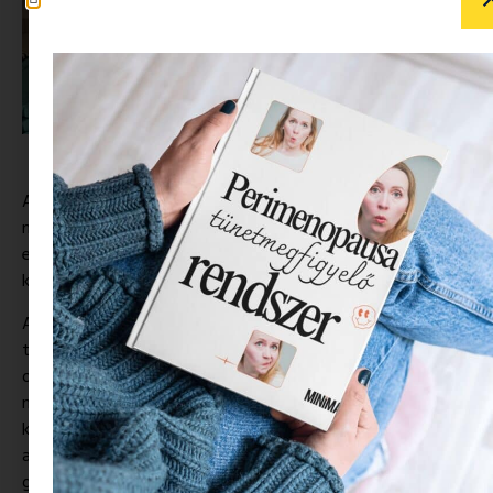
A kölni nemzetközi vásáron, a híres KIND + JUGEND-en
mutatkozott be ez a csodaszép fa játék
sorozat
, melynek
elsődleges feldat, hogy segítsen az érzelmi problémákkal
küzdő gyerekeknek.
A játékot, egy izraeli formatervező,
Yaara Nusboim
tervezte . Yaara számára a tervezés az önkifejezés része,
olyan új dolgokat hoz létre, amelyek segítenek és
megváltoztathatják mások életét. Ezt szem előtt tartva
készítette el a juharból és puha műanyagból álló babáit,
amelyek segítenek az érzelmi problémákkal küzdő
gyermekeknek. A játékterápiás módszer azt sugallja, hogy a