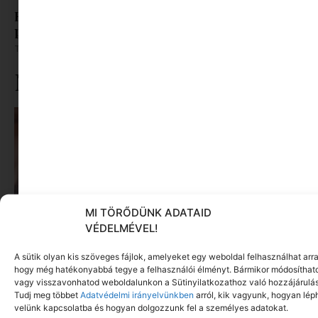
Roxfort a Dunakanyarban – Interjú Guba Gábor
producerrel
Tovább olvasom »
Ne maradj le rólunk
MI TÖRŐDÜNK ADATAID
VÉDELMÉVEL!
A sütik olyan kis szöveges fájlok, amelyeket egy weboldal felhasználhat arra
hogy még hatékonyabbá tegye a felhasználói élményt. Bármikor módosíthat
vagy visszavonhatod weboldalunkon a Sütinyilatkozathoz való hozzájárulás
Tudj meg többet
Adatvédelmi irányelvünkben
arról, kik vagyunk, hogyan lép
velünk kapcsolatba és hogyan dolgozzunk fel a személyes adatokat.