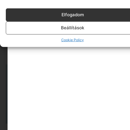
Elfogadom
Beállítások
Cookie Policy
MINIMAG.HU
TOVÁBBI CIKKEI
A dolgozók 94 százaléka fáradtságról számol be, mégis alig kérünk