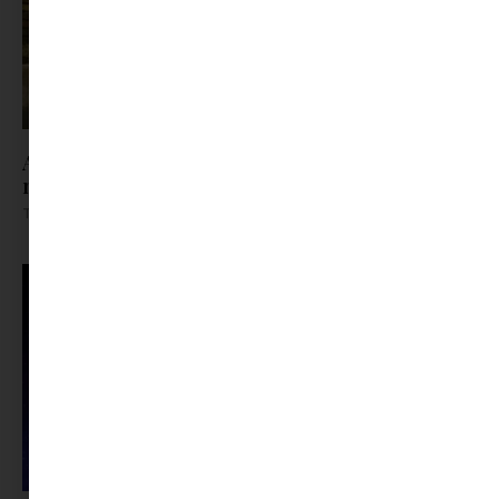
A trafik, ahol a gyerekkor lakott | Jöhet egy kis
nosztalgia?
Tovább olvasom »