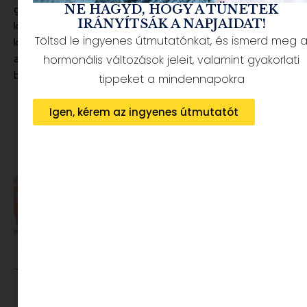
gyermekek képesek gyógyítani magukat, csak a megfelelő
NE HAGYD, HOGY A TÜNETEK
IRÁNYÍTSÁK A NAPJAIDAT!
körülményekre van szükségük. Ezeknek az új, meglepő
Töltsd le ingyenes útmutatónkat, és ismerd meg 
kinézetű babáknak – formájuk és megjelenésük miatt is – az
a feladatuk, hogy megkönnyítsék a gyermek kapcsolatát a
hormonális változások jeleit, valamint gyakorlati
belső világával, és javítsák érzelmi állapotukat.
tippeket a mindennapokra
Igen, kérem az ingyenes útmutatót