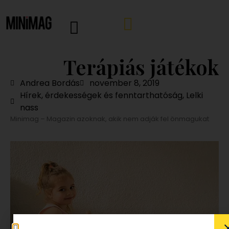
Terápiás játékok
Andrea Bordás
november 8, 2019
Hírek, érdekességek és fenntarthatóság
,
Lelki
nass
Minimag – Magazin azoknak, akik nem adják fel önmagukat