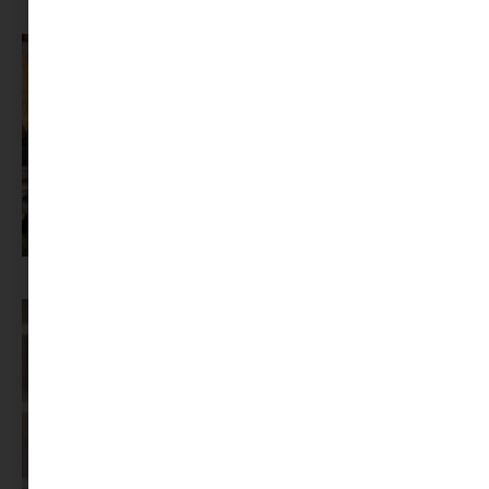
segítséget
Az X-akták megkapta a saját LEGO-szettjét