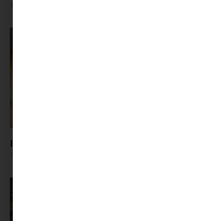
Tovább olvasom »
Hogyan hűtsük a lakást a nyári forróságban?
Tovább olvasom »