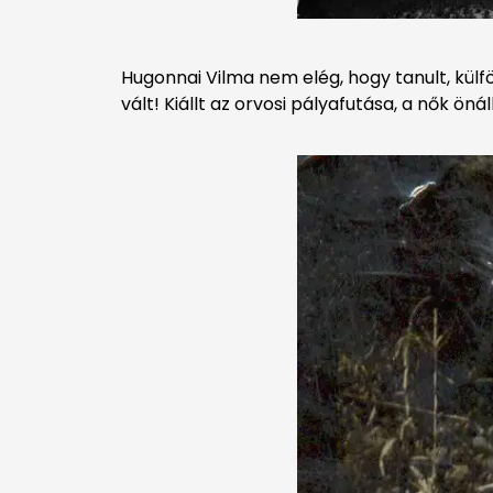
Hugonnai Vilma nem elég, hogy tanult, külfö
vált! Kiállt az orvosi pályafutása, a nők öná