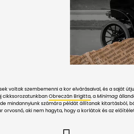
sek voltak szembemenni a kor elvárásaival, és a saját útju
új cikksorozatunkban
Obreczán Brigitta
, a
Minimag
álland
 de mindannyiunk számára példát állítanak kitartásból, 
 orvosnő, aki nem hagyta, hogy a korlátok és az előítélete