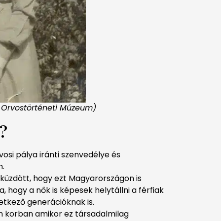
s Orvostörténeti Múzeum)
?
osi pálya iránti szenvedélye és
n.
 küzdött, hogy ezt Magyarországon is
a, hogy a nők is képesek helytállni a férfiak
etkező generációknak is.
yan korban amikor ez társadalmilag