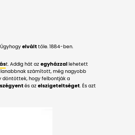
. Úgyhogy
elvált
tőle. 1884-ben.
ás
t. Addig hát az
egyházzal
lehetett
okatlanabbnak számított, még nagyobb
y döntöttek, hogy felbontják a
szégyent
és az
elszigeteltséget
. És azt