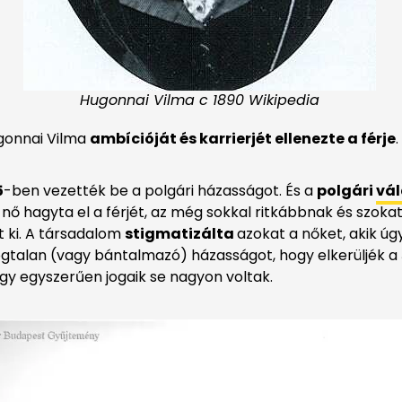
Hugonnai Vilma c 1890 Wikipedia
ugonnai Vilma
ambícióját és karrierjét ellenezte a férje
5
-ben vezették be a polgári házasságot. És a
polgári
vál
a nő hagyta el a férjét, az még sokkal ritkábbnak és sz
t ki. A társadalom
stigmatizálta
azokat a nőket, akik úg
dogtalan (vagy bántalmazó) házasságot, hogy elkerüljék a
agy egyszerűen jogaik se nagyon voltak.