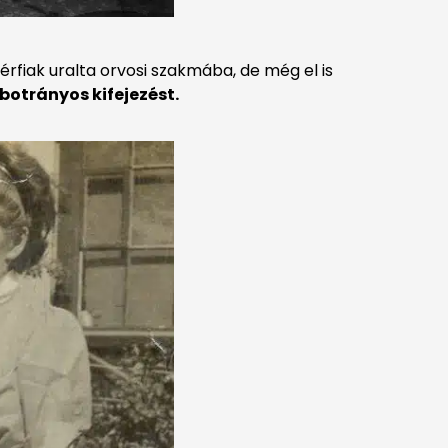
érfiak uralta orvosi szakmába, de még el is
botrányos kifejezést.