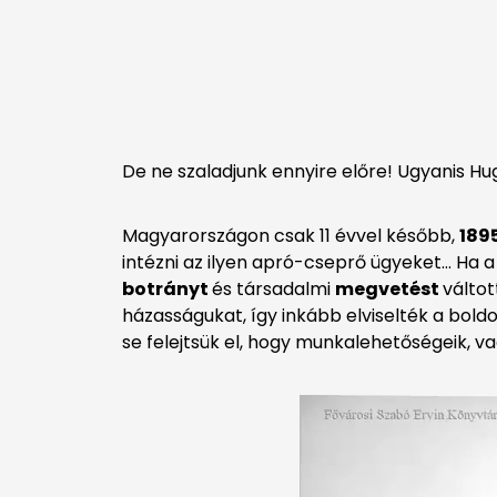
De ne szaladjunk ennyire előre! Ugyanis H
Magyarországon csak 11 évvel később,
189
intézni az ilyen apró-cseprő ügyeket… Ha 
botrányt
és társadalmi
megvetést
váltot
házasságukat, így inkább elviselték a bol
se felejtsük el, hogy munkalehetőségeik, v