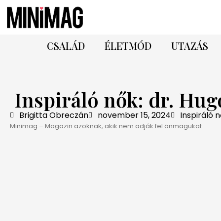
CSALÁD
ÉLETMÓD
UTAZÁS
Inspiráló nők: dr. Hu
Brigitta Obreczán
november 15, 2024
Inspiráló 
Minimag – Magazin azoknak, akik nem adják fel önmagukat