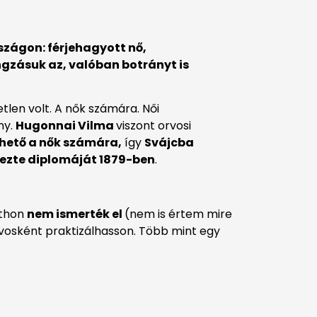
zágon: férjehagyott nő,
gzásuk az, valóban botrányt is
etlen volt. A nők számára. Női
ny.
Hugonnai Vilma
viszont orvosi
rhető a nők számára,
így
Svájcba
ezte diplomáját 1879-ben
.
tthon
nem ismerték el
(nem is értem mire
orvosként praktizálhasson. Több mint egy