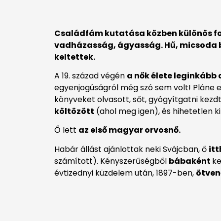
Családfám kutatása közben különös fo
vadházasság, ágyasság. Hű, micsoda b
keltettek.
A 19. század végén
a nők élete leginkább
egyenjogúságról még szó sem volt! Pláne 
könyveket olvasott, sőt, gyógyítgatni kezdt
költözött
(ahol meg igen), és hihetetlen k
Ő lett
az első magyar orvosnő.
Habár állást ajánlottak neki Svájcban, ő
it
számított). Kényszerűségből
bábaként
ke
évtizednyi küzdelem után, 1897-ben,
ötven