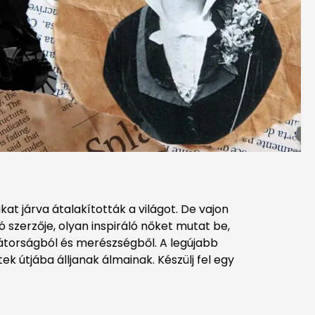
kat járva átalakították a világot. De vajon
ó szerzője, olyan inspiráló nőket mutat be,
bátorságból és merészségből. A legújabb
k útjába álljanak álmainak. Készülj fel egy