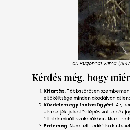
dr. Hugonnai Vilma (184
Kérdés még, hogy miér
Kitartás.
Többszörösen szembement a k
eltökéltsége minden akadályon átlendí
Küzdelem egy fontos ügyért.
Az, ho
elismerjék, jelentős lépés volt a nők j
által dominált szakmákban. Nem csak 
Bátorság.
Nem félt radikális döntése