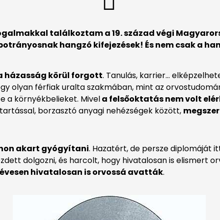
galmakkal találkoztam a 19. század végi Magyarors
otrányosnak hangzó kifejezések! És nem csak a han
 a házasság körül forgott
. Tanulás, karrier… elképzelhet
egy olyan férfiak uralta szakmában, mint az orvostudomá
e a környékbelieket. Mivel
a felsőoktatás nem volt elé
itartással, borzasztó anyagi nehézségek között,
megszer
thon akart gyógyítani
. Hazatért, de persze diplomáját i
zdett dolgozni, és harcolt, hogy hivatalosan is elismert 
évesen hivatalosan is orvossá avatták
.