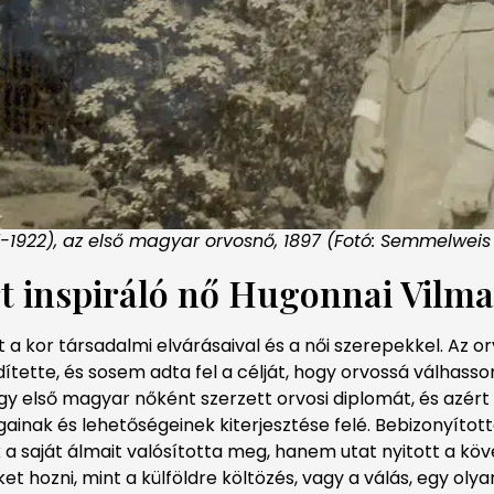
7-1922), az első magyar orvosnő, 1897 (Fotó: Semmelwei
t inspiráló nő Hugonnai Vilma
or társadalmi elvárásaival és a női szerepekkel. Az orv
tette, és sosem adta fel a célját, hogy orvossá válhasso
gy első magyar nőként szerzett orvosi diplomát, és azért
ogainak és lehetőségeinek kiterjesztése felé. Bebizonyított
a saját álmait valósította meg, hanem utat nyitott a köv
ket hozni, mint a külföldre költözés, vagy a válás, egy ol