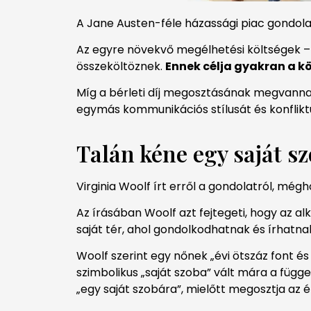
A Jane Austen-féle házassági piac gondolat
Az egyre növekvő megélhetési költségek – l
összeköltöznek.
Ennek célja gyakran a 
Míg a bérleti díj megosztásának megvannak
egymás kommunikációs stílusát és konflik
Talán kéne egy saját s
Virginia Woolf írt erről a gondolatról, még
Az írásában Woolf azt fejtegeti, hogy az 
saját tér, ahol gondolkodhatnak és írhatna
Woolf szerint egy nőnek „évi ötszáz font és
szimbolikus „saját szoba” vált mára a füg
„egy saját szobára”, mielőtt megosztja az é