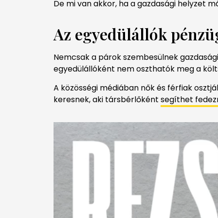
De mi van akkor, ha a gazdasági helyzet má
Az egyedülállók pénzü
Nemcsak a párok szembesülnek gazdasági nyo
egyedülállóként nem oszthatók meg a költs
A közösségi médiában nők és férfiak osztjá
keresnek, aki társbérlőként
segíthet fedez