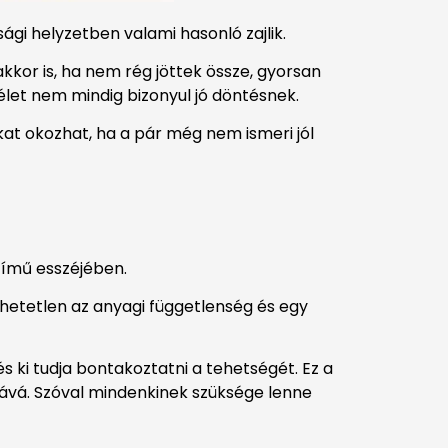
ági helyzetben valami hasonló zajlik.
kkor is, ha nem rég jöttek össze, gyorsan
élet nem mindig bizonyul jó döntésnek.
at okozhat, ha a pár még nem ismeri jól
című esszéjében.
dhetetlen az anyagi függetlenség és egy
s ki tudja bontakoztatni a tehetségét. Ez a
jává. Szóval mindenkinek szüksége lenne