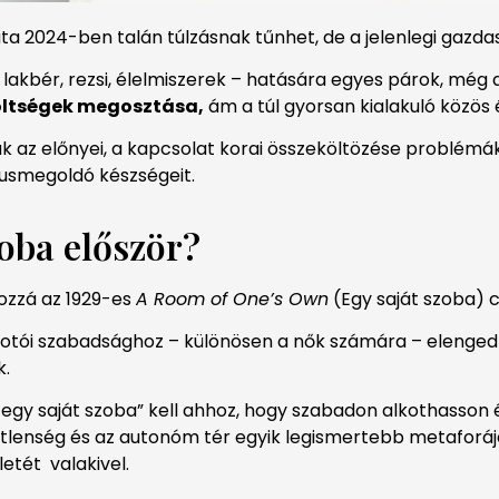
a 2024-ben talán túlzásnak tűnhet, de a jelenlegi gazdas
akbér, rezsi, élelmiszerek – hatására egyes párok, még a
költségek megosztása,
ám a túl gyorsan kialakuló közös 
 az előnyei, a kapcsolat korai összeköltözése problémák
tusmegoldó készségeit.
zoba először?
hozzá az 1929-es
A Room of One’s Own
(Egy saját szoba) 
alkotói szabadsághoz – különösen a nők számára – elenge
k.
 egy saját szoba” kell ahhoz, hogy szabadon alkothasson é
getlenség és az autonóm tér egyik legismertebb metaforá
letét valakivel.