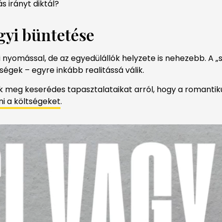
s irányt diktál?
gyi büntetése
mással, de az egyedülállók helyzete is nehezebb. A „szi
égek – egyre inkább realitássá válik.
k meg keserédes tapasztalataikat arról, hogy a romantiku
ni a költségeket
.