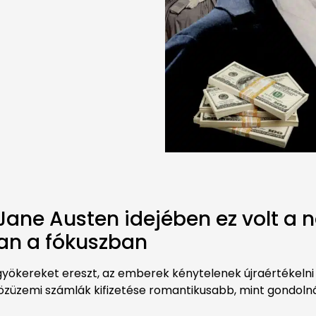
ane Austen idejében ez volt a 
van a fókuszban
ökereket ereszt, az emberek kénytelenek újraértékelni a
özüzemi számlák kifizetése romantikusabb, mint gondoln
!