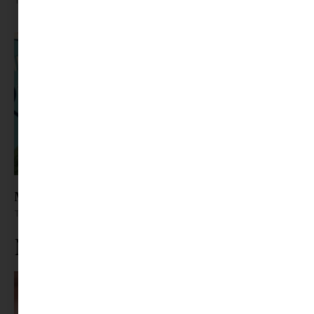
Tovább olvasom »
Mutatjuk az idei nyár kihagyhatatlan könyveit
Tovább olvasom »
Ne maradj le rólunk