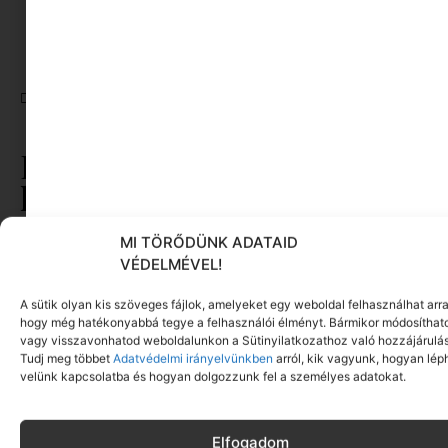
Minimag cikkeim
CÍMKÉK:
EGÉSZSÉGES ÉLETMÓD
,
LÉGZŐGYAKORLAT
,
LÉGZŐKÁRTYA
,
MEDITÁCIÓ
,
MINDFULNESS
,
REBECCA
MOORE
,
RELAXÁCIÓ
,
STRESSZKEZELÉS
,
STRESSZOLDÁS
Ez is érdekelhet ebből a
kategóriából
MI TÖRŐDÜNK ADATAID
VÉDELMÉVEL!
A sütik olyan kis szöveges fájlok, amelyeket egy weboldal felhasználhat arra
hogy még hatékonyabbá tegye a felhasználói élményt. Bármikor módosíthat
vagy visszavonhatod weboldalunkon a Sütinyilatkozathoz való hozzájárulás
Tudj meg többet
Adatvédelmi irányelvünkben
arról, kik vagyunk, hogyan lép
velünk kapcsolatba és hogyan dolgozzunk fel a személyes adatokat.
Elfogadom