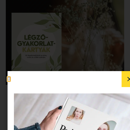
Mutatjuk a Minimagon Rebecca Moore álomszép
légzőgyakorlat-kártyáit, amelyek segítenek a
stressz oldásában és a pihenésben. Olvasd el,
hogyan használhatod őket mindennapjaidban,