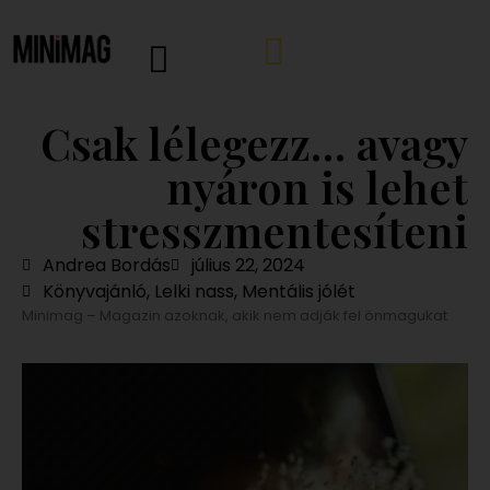
Csak lélegezz… avagy
nyáron is lehet
stresszmentesíteni
Andrea Bordás
július 22, 2024
Könyvajánló
,
Lelki nass
,
Mentális jólét
Minimag – Magazin azoknak, akik nem adják fel önmagukat