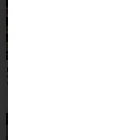
Évente több mint egy hét megy el vásárlásra –
de nem ez, ami igazán fárasztó
Tovább olvasom »