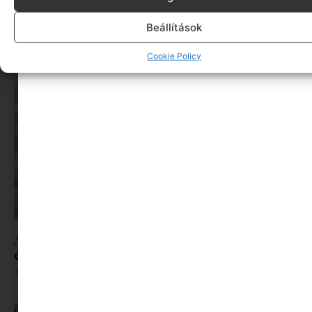
A dolgozók 94 százaléka fáradtságról számol be,
mégis alig kérünk segítséget
Beállítások
Tovább olvasom »
Cookie Policy
A szülők 88%-a érzi a nyári szünetet pénzügyi és
érzelmi nyomásnak, pedig lenne rá megoldás
Tovább olvasom »