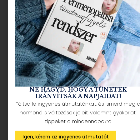
hogy jobban érezd magad! Obreczán Brigitta
cikkében egy szuper segítő eszközt mutat
nektek.
NE HAGYD, HOGY A TÜNETEK
IRÁNYÍTSÁK A NAPJAIDAT!
Töltsd le ingyenes útmutatónkat, és ismerd meg 
hormonális változások jeleit, valamint gyakorlati
tippeket a mindennapokra
Igen, kérem az ingyenes útmutatót