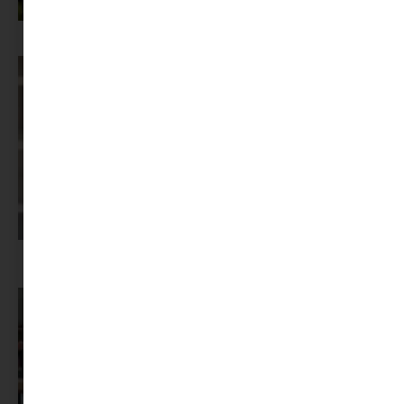
Az X-akták megkapta a saját LEGO-szettjét
Képernyőidő a nyári szünet után: hogyan lehet veszekedés nélkül új
szabályokat bevezetni?