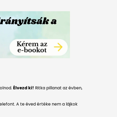
solnod.
Élvezd ki!
Ritka pillanat az évben,
elefont. A te éved értéke nem a lájkok