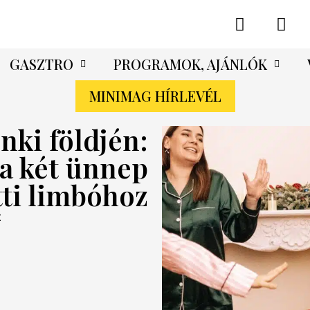
GASZTRO
PROGRAMOK, AJÁNLÓK
MINIMAG HÍRLEVÉL
nki földjén:
 a két ünnep
tti limbóhoz
t