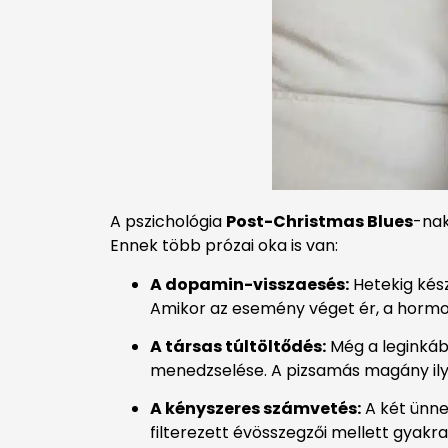
A pszichológia
Post-Christmas Blues
-nak
Ennek több prózai oka is van:
A dopamin-visszaesés:
Hetekig kész
Amikor az esemény véget ér, a hormon
A társas túltöltődés:
Még a leginkáb
menedzselése. A pizsamás magány ily
A kényszeres számvetés:
A két ünne
filterezett évösszegzői mellett gyakr