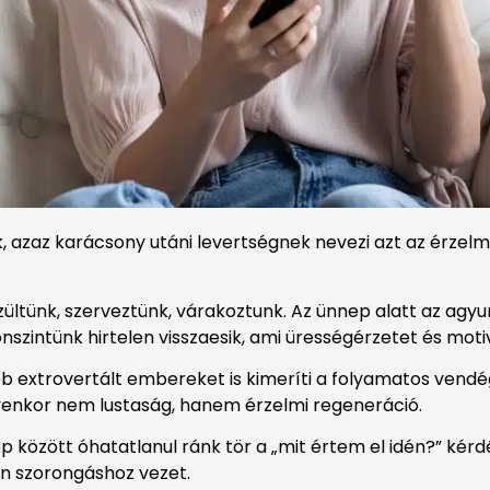
, azaz karácsony utáni levertségnek nevezi azt az érzelmi
ültünk, szerveztünk, várakoztunk. Az ünnep alatt az agyun
szintünk hirtelen visszaesik, ami ürességérzetet és moti
b extrovertált embereket is kimeríti a folyamatos vendé
enkor nem lustaság, hanem érzelmi regeneráció.
p között óhatatlanul ránk tör a „mit értem el idén?” kérd
an szorongáshoz vezet.