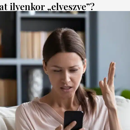
t ilyenkor „elveszve”?