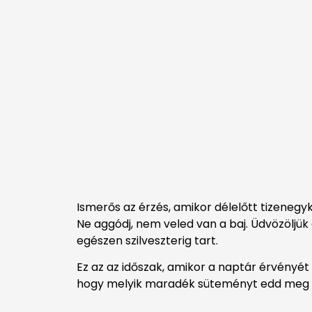
Ismerős az érzés, amikor délelőtt tizeneg
Ne aggódj, nem veled van a baj. Üdvözöljü
egészen szilveszterig tart.
Ez az az időszak, amikor a naptár érvényét
hogy melyik maradék süteményt edd meg 