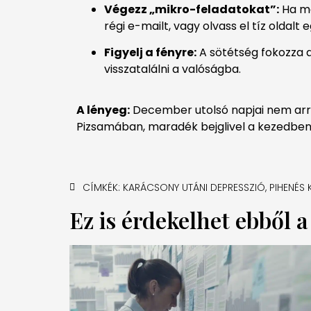
Végezz „mikro-feladatokat”:
Ha mé
régi e-mailt, vagy olvass el tíz oldalt 
Figyelj a fényre:
A sötétség fokozza a 
visszatalálni a valóságba.
A lényeg:
December utolsó napjai nem arra 
Pizsamában, maradék bejglivel a kezedben 
CÍMKÉK:
KARÁCSONY UTÁNI DEPRESSZIÓ
,
PIHENÉS
Ez is érdekelhet ebből 