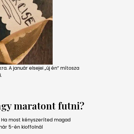
. A január elsejei „új én” mítosza
.
vagy maratont futni?
ged. Ha most kényszeríted magad
már 5-én kioffolnál