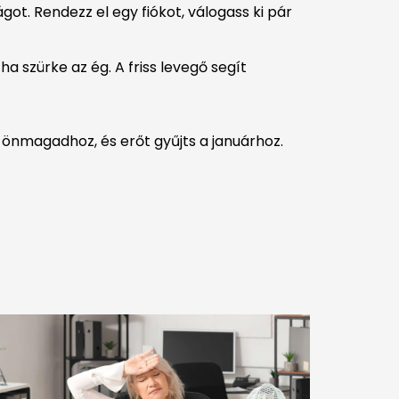
ot. Rendezz el egy fiókot, válogass ki pár
ha szürke az ég. A friss levegő segít
 önmagadhoz, és erőt gyűjts a januárhoz.