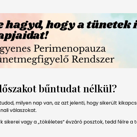
időszakot bűntudat nélkül?
dod, milyen nap van, az azt jelenti, hogy sikerült kikapc
nali válaszokat.
kerei vagy a „tökéletes” évzáró posztok, tedd félre a t