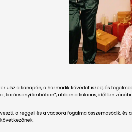
ykor ülsz a kanapén, a harmadik kávédat iszod, és fogalm
k a „karácsonyi limbóban”, abban a különös, időtlen zóná
 veszti, a reggeli és a vacsora fogalma összemosódik, és 
következőnek.