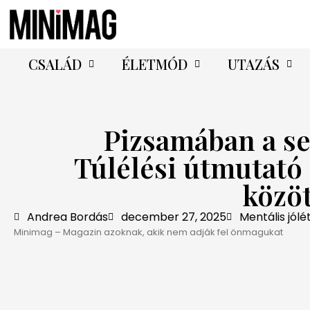
CSALÁD
ÉLETMÓD
UTAZÁS
Pizsamában a se
Túlélési útmutató
közö
Andrea Bordás
december 27, 2025
Mentális jólé
Minimag – Magazin azoknak, akik nem adják fel önmagukat