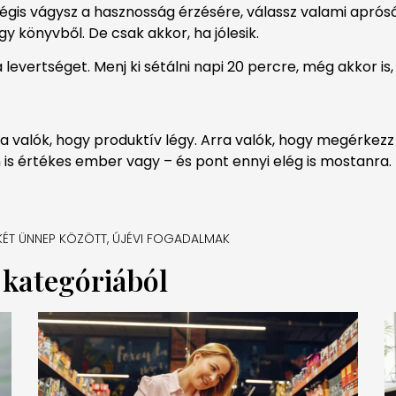
gis vágysz a hasznosság érzésére, válassz valami apróság
egy könyvből. De csak akkor, ha jólesik.
levertséget. Menj ki sétálni napi 20 percre, még akkor is, 
valók, hogy produktív légy. Arra valók, hogy megérkezz
is értékes ember vagy – és pont ennyi elég is mostanra.
 KÉT ÜNNEP KÖZÖTT
,
ÚJÉVI FOGADALMAK
a kategóriából