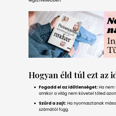
legszívesebben.
Hogyan éld túl ezt az 
Fogadd el az időtlenséget:
Ha nem tu
amikor a világ nem követel tőled azon
Szűrd a zajt:
Ha nyomasztanak mások si
számától függ.