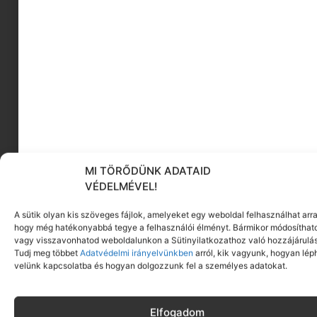
3 gerezd fokhagyma, durvára vágva
3 dkg frissen reszelt parmezán sajt
¼ teáskanál fekete bors, plusz extra ízlés
szerint
60 ml extra szűz olívaolaj
Titkos tipp:
Ha marad pesto, öntsd jégkockatartóba,
MI TÖRŐDÜNK ADATAID
takard le fóliával, és fagyaszd le.
VÉDELMÉVEL!
Használatkor csak pattints ki egy-két
kockát, és olvaszd fel mikróban vagy a
A sütik olyan kis szöveges fájlok, amelyeket egy weboldal felhasználhat arra
tűzhelyen a kedvenc tésztádhoz!
hogy még hatékonyabbá tegye a felhasználói élményt. Bármikor módosíthat
vagy visszavonhatod weboldalunkon a Sütinyilatkozathoz való hozzájárulás
Tudj meg többet
Adatvédelmi irányelvünkben
arról, kik vagyunk, hogyan lép
Elkészítés:
velünk kapcsolatba és hogyan dolgozzunk fel a személyes adatokat.
Egy nagy fazék sós vizet forralj fel.
Add
hozzá a brokkolirózsákat, és főzd 1 percig.
Elfogadom