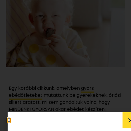
Egy korábbi cikkünk, amelyben
gyors
ebédötleteket
mutattunk be gyerekeknek, óriási
sikert aratott, mi sem gondoltuk volna, hogy
MINDENKI GYORSAN akar ebédet készíteni,
nemcsak mi.
Bevalljuk, nem számítottunk rá, hogy az előző