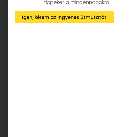
tippeket a mindennapokra
Igen, kérem az ingyenes útmutatót
Forrás: szerző
Történt egyszer télen, hogy Széchenyi István