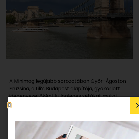
A Minimag legújabb sorozatában Győr-Ágoston
Fruzsina, a Lili’s Budapest alapítója, gyakorlott
idegenvezetőként különleges sétákat mutat
nekünk, miközben
Budapest titkait
is
felfedezhetjük, mindezt gyerekszemmel,
szórakoztatva.
Liliék gyakran kirándulnak az óvodájukkal és arra
a kérdésre, hogy merre jártatok, sokszor