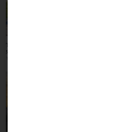
Tavaszváró bakancslista | Budapest
gyerekszemmel
Tovább olvasom »