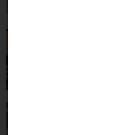
A dolgozók 94 százaléka fáradtságról számol be, mégis alig kérünk
segítséget
Az X-akták megkapta a saját LEGO-szettjét