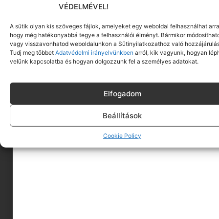
SZÉT NÉZEK
VÉDELMÉVEL!
A sütik olyan kis szöveges fájlok, amelyeket egy weboldal felhasználhat arra
hogy még hatékonyabbá tegye a felhasználói élményt. Bármikor módosíthat
vagy visszavonhatod weboldalunkon a Sütinyilatkozathoz való hozzájárulás
Tudj meg többet
Adatvédelmi irányelvünkben
arról, kik vagyunk, hogyan lép
velünk kapcsolatba és hogyan dolgozzunk fel a személyes adatokat.
Elfogadom
Beállítások
RENDEZD BE VELÜNK A GYEREKSZOBÁT
Cookie Policy
BOHO STÍLUSBAN – SEGÍT A MINIMAG
BEJÖNNEK AZ INSTA GYEREK-SZOBÁK? Ezen kicsit sem
csodálkozunk, mert nekünk is. Különösen azok, ahol
a
Tovább olvasom