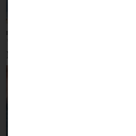
Legendák városa | Budapest gyerekszemmel
Tovább olvasom »
Ne maradj le rólunk