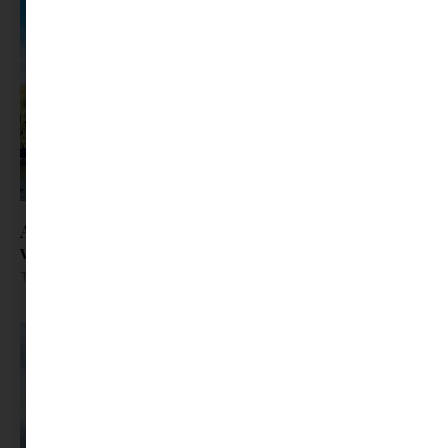
Az új kedvenc budapesti helyem | Fedezd fel a
várost
Tovább olvasom »