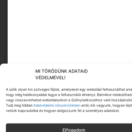
karácsonyi termékekkel is készültünk
, és
igyekszünk mindig a friss trendeknek és
kollekcióknak megfelelően válogatni, amikor a
termékpalettánkat összeválogatjuk.
Jövőre pedig, mivel nincs külön boltunk,
szeretnénk
minél több vásáron részt
venni
,
hogy személyesen is megismerhessenek
bennünket és mi is
tudjunk találkozni
a
kedves, már meglévő vagy leendő
vevőinkkel
.
MI TÖRŐDÜNK ADATAID
VÉDELMÉVEL!
A sütik olyan kis szöveges fájlok, amelyeket egy weboldal felhasználhat arra
hogy még hatékonyabbá tegye a felhasználói élményt. Bármikor módosíthat
vagy visszavonhatod weboldalunkon a Sütinyilatkozathoz való hozzájárulás
Tudj meg többet
Adatvédelmi irányelvünkben
arról, kik vagyunk, hogyan lép
velünk kapcsolatba és hogyan dolgozzunk fel a személyes adatokat.
Elfogadom