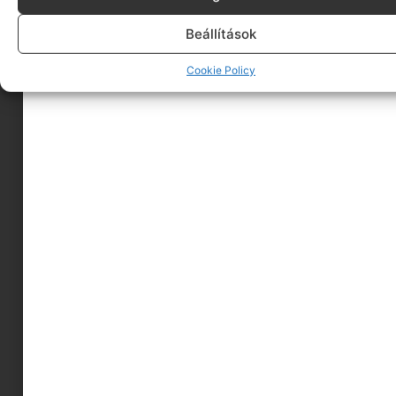
Beállítások
Cookie Policy
Szerinted, ha valakihez a bohó stílus áll közel,
de nem szeretne rikító színeket a
gyerekszobába, akkor milyen alapdarabokat
válasszon ki?
Ha valakit magával ragadott a boho stílus,
nem