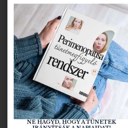
Ezen kicsit sem csodálkozunk, mert nekünk
is. Különösen azok, ahol a natur színek és a
bohó stílus egyszerre jelenik meg.
Szerencsére már Magyarországon is jelentős
számban elérhetőek olyan termékek,
gyerekszoba kiegészítők, játékok, fali díszek,
amikkel könnyebbé válhat egy ilyen stílusú
szoba berendezése, kialakítása.
NE HAGYD, HOGY A TÜNETEK
IRÁNYÍTSÁK A NAPJAIDAT!