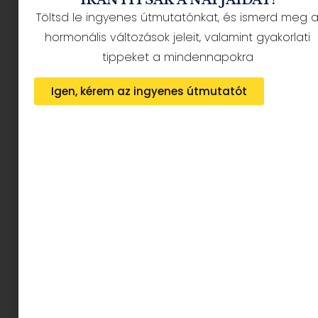
Töltsd le ingyenes útmutatónkat, és ismerd meg 
hormonális változások jeleit, valamint gyakorlati
tippeket a mindennapokra
Igen, kérem az ingyenes útmutatót
Megkérdeztük a Binky&Bro csapatát
TUDNÁTOK SEGÍTENI
NEKÜNK, HOGYAN IS KELL
KIALAKÍTANI A BOHOT?