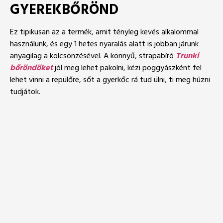
GYEREKBŐRÖND
Ez tipikusan az a termék, amit tényleg kevés alkalommal
használunk, és egy 1 hetes nyaralás alatt is jobban járunk
anyagilag a kölcsönzésével. A könnyű, strapabíró
Trunki
bőröndöket
jól meg lehet pakolni, kézi poggyászként fel
lehet vinni a repülőre, sőt a gyerkőc rá tud ülni, ti meg húzni
tudjátok.