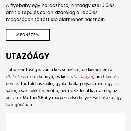
A flyebaby egy hordozható, hintaágy szerű ülés,
amit a repülés során kizárólag a repülési
magaságon töltött idő alatt lehet használni.
MEGNÉZEM
UTAZÓÁGY
Több lehetőség is van a kölcsönzésre, de kiemelném a
Phil&Teds
extra könnyű, és kicsi
utazóágyát
, amit kint és
bent is tudtok használni, gyakorlatilag olyan, mint egy kis
sátor, csak sokkal menőbb, nem véletlenül kapta meg az
ausztrál Mother&Baby magazin első helyezését utazó ágy
kategóriában.