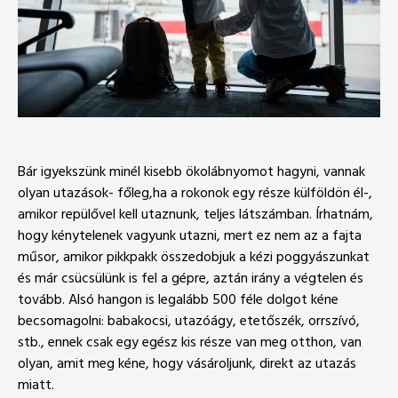
Bár igyekszünk minél kisebb ökolábnyomot hagyni, vannak
olyan utazások- főleg,ha a rokonok egy része külföldön él-,
amikor repülővel kell utaznunk, teljes látszámban. Írhatnám,
hogy kénytelenek vagyunk utazni, mert ez nem az a fajta
műsor, amikor pikkpakk összedobjuk a kézi poggyászunkat
és már csücsülünk is fel a gépre, aztán irány a végtelen és
tovább. Alsó hangon is legalább 500 féle dolgot kéne
becsomagolni: babakocsi, utazóágy, etetőszék, orrszívó,
stb., ennek csak egy egész kis része van meg otthon, van
olyan, amit meg kéne, hogy vásároljunk, direkt az utazás
miatt.