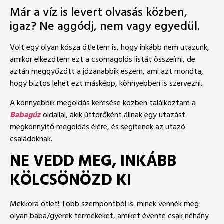
Már a víz is levert olvasás közben,
igaz? Ne aggódj, nem vagy egyedül.
Volt egy olyan kósza ötletem is, hogy inkább nem utazunk,
amikor elkezdtem ezt a csomagolós listát összeírni, de
aztán meggyőzött a józanabbik eszem, ami azt mondta,
hogy biztos lehet ezt másképp, könnyebben is szervezni.
A könnyebbik megoldás keresése közben találkoztam a
Babagúz
oldallal, akik úttörőként állnak egy utazást
megkönnyítő megoldás élére, és segítenek az utazó
családoknak.
NE VEDD MEG, INKÁBB
KÖLCSÖNÖZD KI
Mekkora ötlet! Több szempontból is: minek vennék meg
olyan baba/gyerek termékeket, amiket évente csak néhány