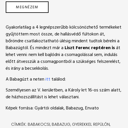
MEGNÉZEM
Gyakorlatilag a 4 legnépszerűbb kölcsönözhető termékeket
gyűjtöttem most össze, de hallásvédő fültokon át,
bőröndre csatlakoztatható ülésig mindent tudtok bérelni a
Babazúgtól. És mindezt már a
Liszt Ferenc reptéren is
át
lehet venni: nem kell bajlódni a csomagolással sem, indulás
előtt átvesszük a csomagpontból a szükséges felszerelést,
és irány a becsekkolás.
A Babagúzt a neten
itt
találod:
Személyesen az V. kerületben, a Károly krt 16-os szám alatt,
de házhozszállítást is lehet választani.
Képek forrása: Gyártói oldalak, Babazug, Envato
CÍMKÉK:
BABAKOCSI
,
BABAZUG
,
GYEREKKEL REPÜLŐN
,