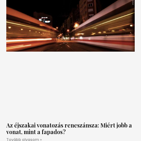
Az éjszakai vonatozás reneszánsza: Miért jobb a
vonat, mint a fapados?
Tovább olvasom »