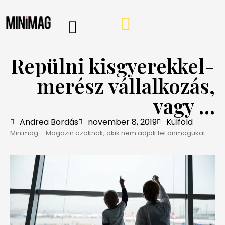
PROGRAMOK, AJÁNLÓK
VÁSÁRLÁSI TIPPEK
IRÁNY A WEBSHOP
MINIMAG HÍRLEVÉL
Repülni kisgyerekkel-
merész vállalkozás,
vagy …
Andrea Bordás
november 8, 2019
Külföld
Minimag – Magazin azoknak, akik nem adják fel önmagukat