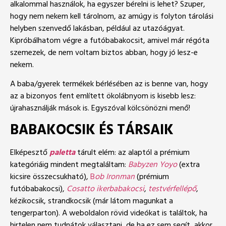
alkalommal használok, ha egyszer bérelni is lehet? Szuper,
hogy nem nekem kell tárolnom, az amúgy is folyton tárolási
helyben szenvedő lakásban, például az utazóágyat.
Kipróbálhatom végre a futóbabakocsit, amivel már régóta
szemezek, de nem voltam biztos abban, hogy jó lesz-e
nekem.
A baba/gyerek termékek bérlésében az is benne van, hogy
az a bizonyos fent említett ökolábnyom is kisebb lesz:
újrahasználják mások is. Egyszóval kölcsönözni menő!
BABAKOCSIK ÉS TÁRSAIK
Elképesztő
paletta
tárult elém: az alaptól a prémium
kategóriáig mindent megtaláltam:
Babyzen Yoyo
(extra
kicsire összecsukható),
B
ob Ironman
(prémium
futóbabakocsi),
Cosatto ikerbabakocsi
,
testvérfellépő
,
kézikocsik, strandkocsik (már látom magunkat a
tengerparton). A weboldalon rövid videókat is találtok, ha
hirtelen nem tudnátok választani, de ha ez sem segít, akkor