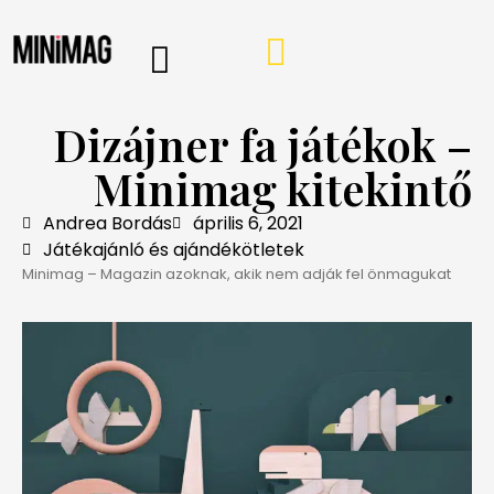
PROGRAMOK, AJÁNLÓK
VÁSÁRLÁSI TIPPEK
IRÁNY A WEBSHOP
MINIMAG HÍRLEVÉL
Dizájner fa játékok –
Minimag kitekintő
Andrea Bordás
április 6, 2021
Játékajánló és ajándékötletek
Minimag – Magazin azoknak, akik nem adják fel önmagukat