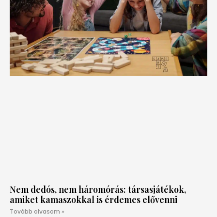
Nem dedós, nem háromórás: társasjátékok,
amiket kamaszokkal is érdemes elővenni
Tovább olvasom »