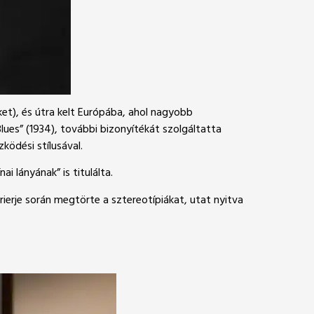
ket), és útra kelt Európába, ahol nagyobb
Blues” (1934), további bizonyítékát szolgáltatta
ködési stílusával.
i lányának” is titulálta.
ierje során megtörte a sztereotípiákat, utat nyitva