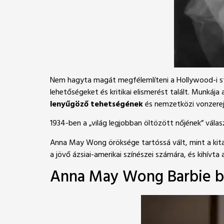
Nem hagyta magát megfélemlíteni a Hollywood-i stúd
lehetőségeket és kritikai elismerést talált. Munkája
lenyűgöző tehetségének
és nemzetközi vonzerején
1934-ben a „világ legjobban öltözött nőjének” válasz
Anna May Wong öröksége tartóssá vált, mint a kitar
a jövő ázsiai-amerikai színészei számára, és kihívta
Anna May Wong Barbie 