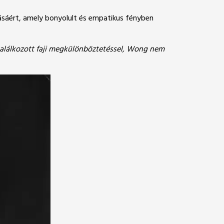
lásáért, amely bonyolult és empatikus fényben
r találkozott faji megkülönböztetéssel, Wong nem