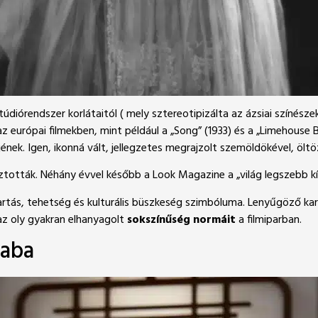
iórendszer korlátaitól ( mely sztereotipizálta az ázsiai színésze
 az európai filmekben, mint például a „Song” (1933) és a „Limehouse 
ek. Igen, ikonná vált, jellegzetes megrajzolt szemöldökével, öltöz
tották. Néhány évvel később a Look Magazine a „világ legszebb kína
tás, tehetség és kulturális büszkeség szimbóluma. Lenyűgöző karr
 az oly gyakran elhanyagolt
sokszínűség normáit
a filmiparban.
baba