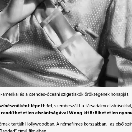
-amerikai és a csendes-óceáni szigetlakók örökségének hónapját.
zínésznőként lépett fel
, szembeszállt a társadalmi elvárásokkal
s rendíthetetlen elszántságával Wong kitörölhetetlen nyo
tárnak tartják Hollywoodban. A némafilmes korszakban, az első szín
 Bagdad” című filmjében.