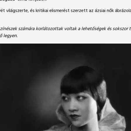
 világszerte, és kritikai elismerést szerzett az ázsiai nők ábrázo
i színészek számára korlátozottak voltak a lehetőségek és sokszo
ő legyen.