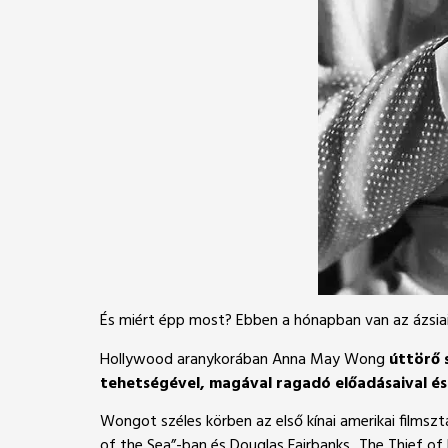
És miért épp most? Ebben a hónapban van az ázsiai
Hollywood aranykorában Anna May Wong
úttörő s
tehetségével, magával ragadó előadásaival é
Wongot széles körben az első kínai amerikai filmsz
of the Sea”-ban és Douglas Fairbanks „The Thief of