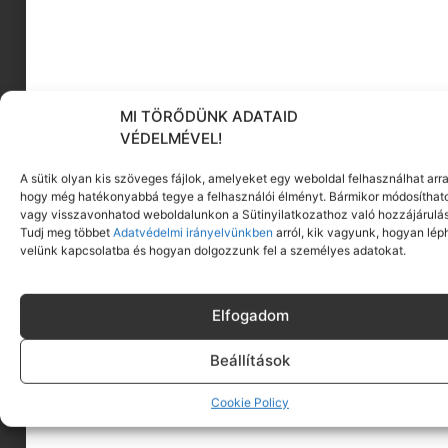
Click to accept marketing cookies and enable
this content
MI TÖRŐDÜNK ADATAID
VÉDELMÉVEL!
A sütik olyan kis szöveges fájlok, amelyeket egy weboldal felhasználhat arra
hogy még hatékonyabbá tegye a felhasználói élményt. Bármikor módosíthat
vagy visszavonhatod weboldalunkon a Sütinyilatkozathoz való hozzájárulás
Tudj meg többet
Adatvédelmi irányelvünkben
arról, kik vagyunk, hogyan lép
velünk kapcsolatba és hogyan dolgozzunk fel a személyes adatokat.
Click to accept marketing cookies and enable
this content
Elfogadom
Beállítások
Cookie Policy