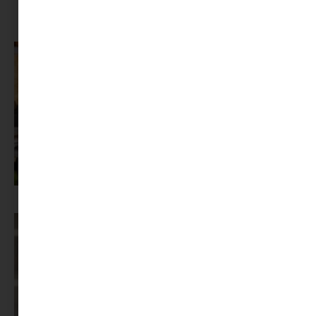
MINIMAG.HU
TOVÁBBI CIKKEI
Az X-akták megkapta a saját LEGO-szettjét