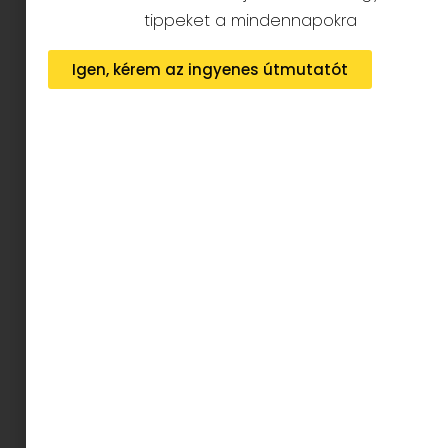
sötét/világos) szín vonzza a legnagyobb
tippeket a mindennapokra
figyelmet, mivel ezeknél a legerősebb a
kontraszt.
Ennek eredményeként elsősorban a
Igen, kérem az ingyenes útmutatót
hajadra fog nézni, a szemed helyett. Néhány hét
elteltével lassan felismeri a kontúrokat, és a szín
alapjai láthatóvá válnak a baba számára.