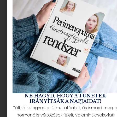
azokat a fontos információkat és ösztönzőket,
amik a fejlődésükhöz szükséges. Mégis, egy
újszülött alig képes megkülönböztetni a színeket
vagy érzékelni a tárgyak részleteit.
FEKETE -FEHÉR |
SÖTÉT-VILÁGOS
Úgy érezheted a babád intenzíven nézhet
rád, de főleg az illatod, a melegséged és a
hangod alapján ismer fel
.
Az újszülött látása nagyon korlátozott.
A baba
alig lát részleteket, és alig képes
megkülönböztetni a színeket egymástól.
NE HAGYD, HOGY A TÜNETEK
IRÁNYÍTSÁK A NAPJAIDAT!
Főleg a kontrasztok azok, amire
Töltsd le ingyenes útmutatónkat, és ismerd meg 
összpontosítanak.
A fekete és a fehér (
hormonális változások jeleit, valamint gyakorlati