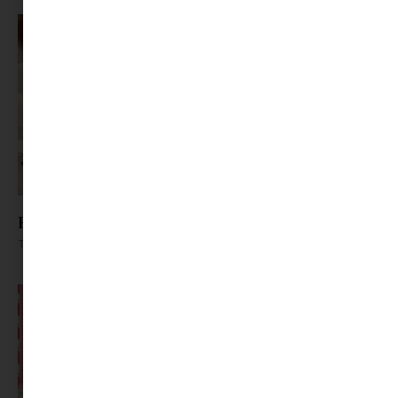
Főzzünk vagy játszunk? Legyen mindkettő
Tovább olvasom »