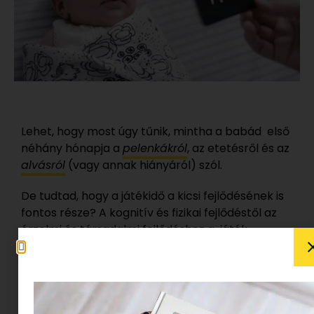
Lehet, hogy most úgy tűnik, mintha a babád első
néhány hónapja a
pelenkákról
, az etetésről és az
alvásról
(vagy annak hiányáról) szól.
De tudtad, hogy a játékidő a kicsi fejlődésének is
fontos része? A kognitív és fizikai fejlődéstől az
érzelmi és társadalmi fejlődéshez a játék
fontossága vitathatatlan .
Mielőtt a csecsemő megtanulja elérni,
megragadni a tárgyakat,mielőtt megtanul
kúszni- mászni és felülni, a látott dolgok nyújtják