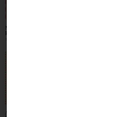
Mini világot a karácsonyfa alá | Minimag
karácsonyi ajándék ötletek
Tovább olvasom »
Ajándékok azoknak, akik már „túl nagyok a