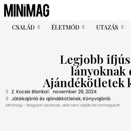
CSALÁD
ÉLETMÓD
UTAZÁS
Legjobb ifjú
lányoknak 
Ajándékötletek 
Z. Kocsis Blanka
november 29, 2024
Játékajánló és ajándékötletek
,
Könyvajánló
Minimag – Magazin azoknak, akik nem adják fel önmagukat