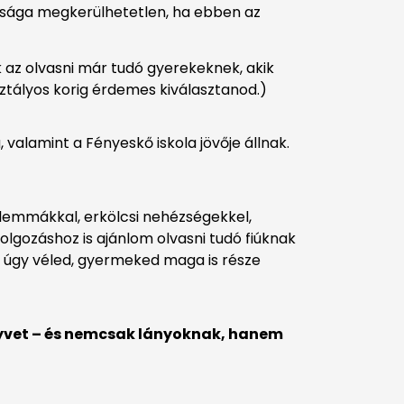
ssága megkerülhetetlen, ha ebben az
k az olvasni már tudó gyerekeknek, akik
ztályos korig érdemes kiválasztanod.)
, valamint a Fényeskő iskola jövője állnak.
dilemmákkal, erkölcsi nehézségekkel,
olgozáshoz is ajánlom olvasni tudó fiúknak
y úgy véled, gyermeked maga is része
nyvet – és nemcsak lányoknak, hanem