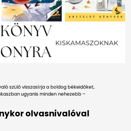
ló szülő visszasírja a boldog békeidőket,
tszakaszban ugyanis minden nehezebb –
nykor olvasnivalóval