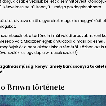
olguk, csak élvezniük kellett a semmittevést. Gondolju
 túl kényelmes, se túl könnyű – még a gazdagoknak sem.
ötetet olvasva erről a gyerekek maguk is meggyőződhetn
 magukat.
zembesülnek a történelmi múl valódi arcával, hiszenl kor
mesebb volt. Miközben egyik ámulatból a másikba esnek,
egóvják őt a bentlakásos iskola rémétől. Közben azt is 
al szülők, ez egy dupla win, csak szólok!)
izgalmas ifjúsági könyv, amely karácsonyra tökélet
ől.
o Brown története