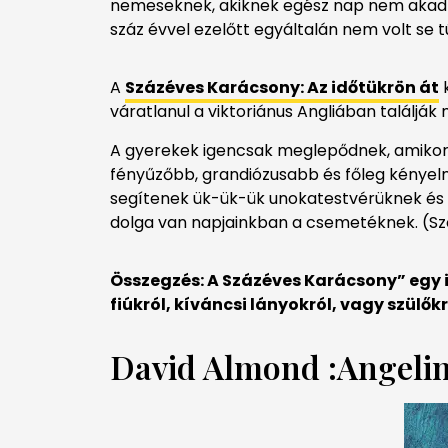
nemeseknek, akiknek egész nap nem akadt d
száz évvel ezelőtt egyáltalán nem volt se
A
Százéves Karácsony: Az időtükrön át
k
váratlanul a viktoriánus Angliában találják
A gyerekek igencsak meglepődnek, amikor s
fényűzőbb, grandiózusabb és főleg kényel
segítenek ük-ük-ük unokatestvérüknek és m
dolga van napjainkban a csemetéknek. (Szóv
Összegzés: A Százéves Karácsony” egy 
fiúkról, kíváncsi lányokról, vagy szülőkr
David Almond :Angelin