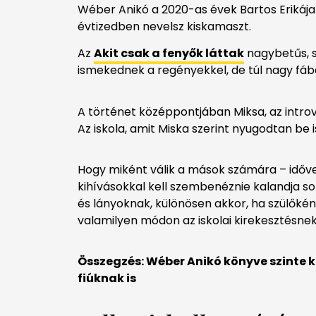
Wéber Anikó a 2020-as évek Bartos Erikáj
évtizedben nevelsz kiskamaszt.
Az
Akit csak a fenyők láttak
nagybetűs, s
ismekednek a regényekkel, de túl nagy fáb
A történet középpontjában Miksa, az introver
Az iskola, amit Miska szerint nyugodtan b
Hogy miként válik a mások számára – idővel
kihívásokkal kell szembenéznie kalandja so
és lányoknak, különösen akkor, ha szülőké
valamilyen módon az iskolai kirekesztésnek
Összegzés: Wéber Anikó könyve szinte
fiúknak is