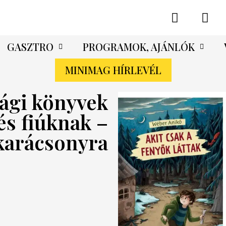
GASZTRO
PROGRAMOK, AJÁNLÓK
MINIMAG HÍRLEVÉL
sági könyvek
és fiúknak –
karácsonyra