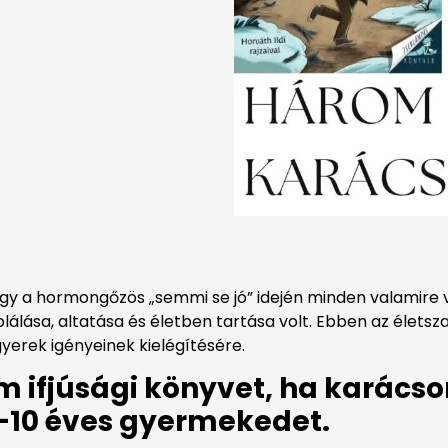
ogy a hormongőzös „semmi se jó” idején minden valamire va
plálása, altatása és életben tartása volt. Ebben az éle
gyerek igényeinek kielégítésére.
m ifjúsági könyvet, ha karácso
-10 éves gyermekedet.