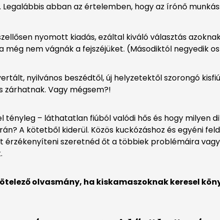
a. Legalábbis abban az értelemben, hogy az írónő munká
zellősen nyomott kiadás, ezáltal kiváló választás azokna
a még nem vágnák a fejszéjüket. (Másodiktól negyedik os
tált, nyilvános beszédtől, új helyzetektől szorongó kisfiú
e is zárhatnak. Vagy mégsem?!
 tényleg – láthatatlan fiúból valódi hős és hogy milyen 
rán? A kötetből kiderül. Közös kuckózáshoz és egyéni feld
nt érzékenyíteni szeretnéd őt a többiek problémáira vag
.
 kötelező olvasmány, ha kiskamaszoknak keresel kö