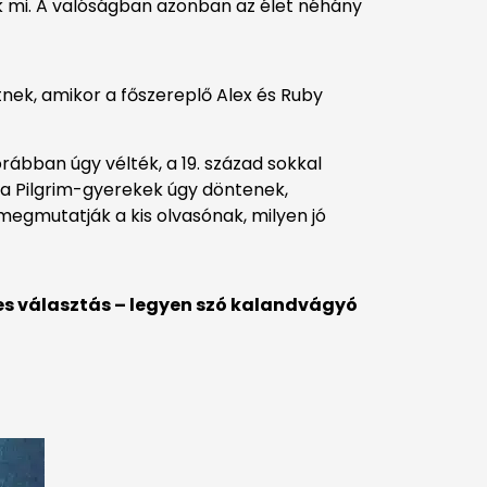
k mi. A valóságban azonban az élet néhány
ek, amikor a főszereplő Alex és Ruby
ábban úgy vélték, a 19. század sokkal
 a Pilgrim-gyerekek úgy döntenek,
megmutatják a kis olvasónak, milyen jó
es választás – legyen szó kalandvágyó