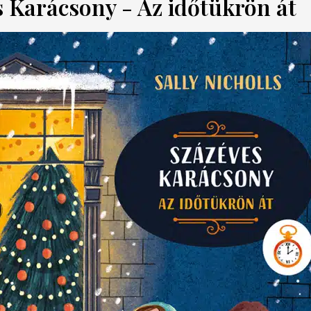
es Karácsony - Az időtükrön át