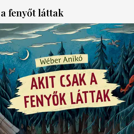
a fenyőt láttak