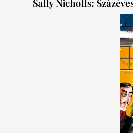
Sally Nicholls: Százév