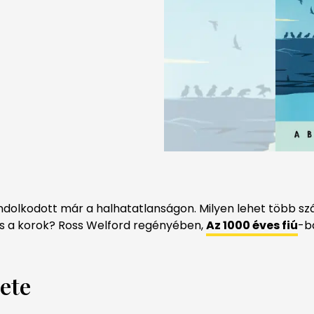
dolkodott már a halhatatlanságon. Milyen lehet több szá
és a korok? Ross Welford regényében,
A
z 1000 éves fiú
-b
ete