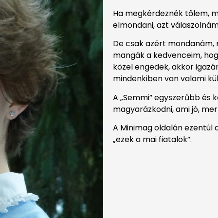
Ha megkérdeznék tőlem, mi
elmondani, azt válaszolnám
De csak azért mondanám, m
mangák a kedvenceim, hogy
közel engedek, akkor igaz
mindenkiben van valami kül
A „Semmi” egyszerűbb és k
magyarázkodni, ami jò, mert
A Minimag oldalán ezentúl 
„ezek a mai fiatalok”.