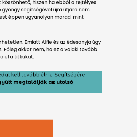
k köszönhető, hiszen ha ebből a rejtélyes
 gyöngy segítségével újra útjára nem
a test éppen ugyanolyan marad, mint
hetetlen. Emiatt Alfie és az édesanyja úgy
s. Főleg akkor nem, ha ez a valaki tovább
a el a titkukat.
dül kell tovább élnie. Segítségére
yütt megtalálják az utolsó