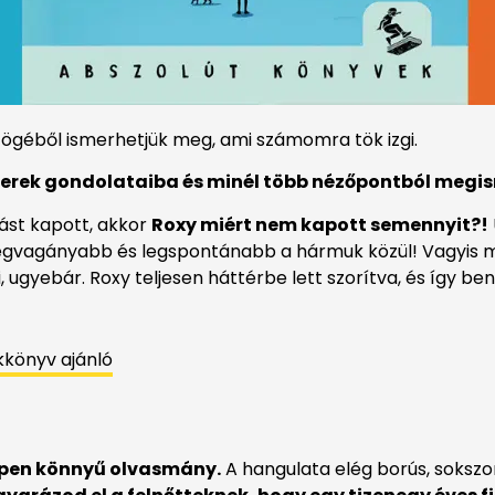
mszögéből ismerhetjük meg, ami számomra tök izgi.
terek gondolataiba és minél több nézőpontból megis
lást kapott, akkor
Roxy miért nem kapott semennyit?!
a legvagányabb és legspontánabb a hármuk közül! Vagyis
i, ugyebár. Roxy teljesen háttérbe lett szorítva, és így 
kkönyv ajánló
pen könnyű olvasmány.
A hangulata elég borús, soksz