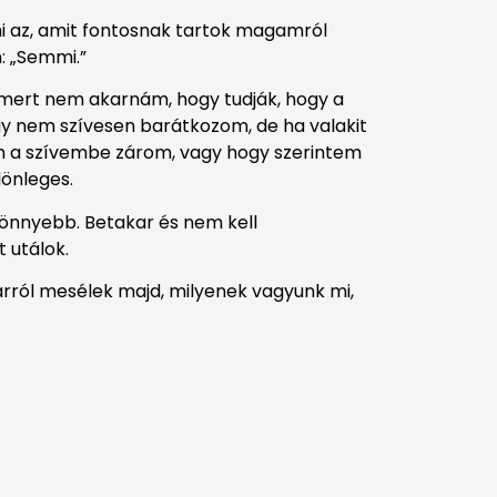
 az, amit fontosnak tartok magamról
: „Semmi.”
ert nem akarnám, hogy tudják, hogy a
 nem szívesen barátkozom, de ha valakit
án a szívembe zárom, vagy hogy szerintem
önleges.
önnyebb. Betakar és nem kell
 utálok.
arról mesélek majd, milyenek vagyunk mi,