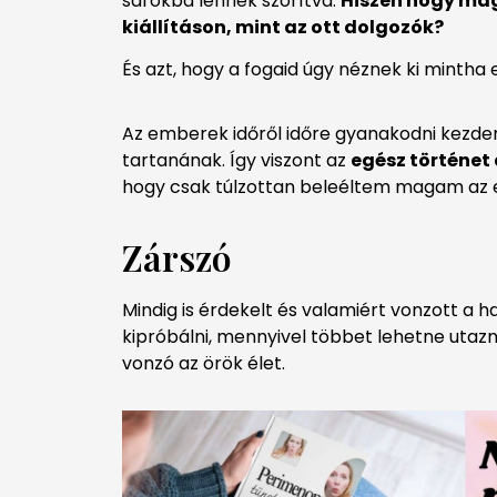
sarokba lennék szorítva.
Hiszen hogy magy
kiállításon, mint az ott dolgozók?
És azt, hogy a fogaid úgy néznek ki minth
Az emberek időről időre gyanakodni kezdene
tartanának. Így viszont az
egész történet 
hogy csak túlzottan beleéltem magam az
Zárszó
Mindig is érdekelt és valamiért vonzott a 
kipróbálni, mennyivel többet lehetne utaz
vonzó az örök élet.