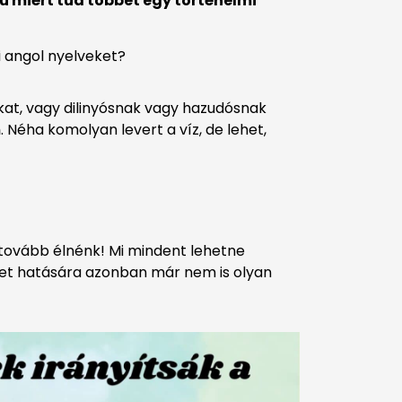
ú miért tud többet egy történelmi
i angol nyelveket?
okat, vagy dilinyósnak vagy hazudósnak
m
. Néha komolyan levert a víz, de lehet,
a tovább élnénk! Mi mindent lehetne
ötet hatására azonban már nem is olyan