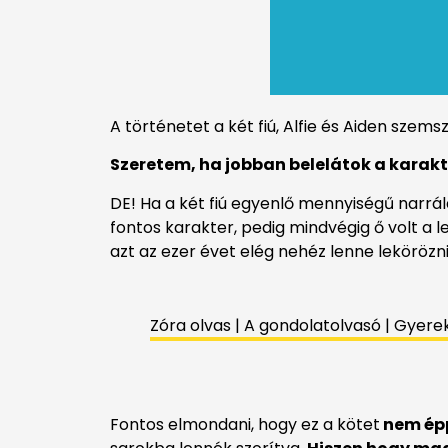
A történetet a két fiú, Alfie és Aiden sze
Szeretem, ha jobban belelátok a karak
DE! Ha a két fiú egyenlő mennyiségű narrá
fontos karakter, pedig mindvégig ő volt 
azt az ezer évet elég nehéz lenne lekörözn
Zóra olvas | A gondolatolvasó | Gyere
Fontos elmondani, hogy ez a kötet
nem ép