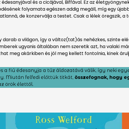
z édesanyjával és a cicájával, Biffával. Ez az életgyöngyne
gedésének folyamata egészen addig megáll, míg egy újabb
atlanná, de konzerválja a testet. Csak a lélek öregszik, 
arab a világon, így a változ(tat)ás nehézkes, szinte elér
z emberek ugyanis általában nem szeretik azt, ha valaki má
ízhat meg akárkiben és jól meg kellett fontolnia, kinek árulj
 a fiú édesanyja a tűz áldozatává válik, így neki egye
. Miután felfedi előttük titkát,
összefognak, hogy eg
z örök élettől.