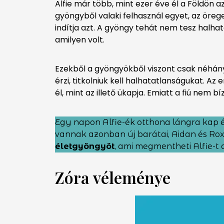
Alfie már több, mint ezer éve él a Földön a
gyöngyből valaki felhasznál egyet, az öre
indítja azt. A gyöngy tehát nem tesz halhat
amilyen volt.
Ezekből a gyöngyökből viszont csak néhány d
érzi, titkolniuk kell halhatatlanságukat. A
él, mint az illető ükapja. Emiatt a fiú nem b
Egy napon Alfie-ék otthona lángra kap és
vannak azonban új barátai, Aidan és Roxy
életgyöngyöt
, ami megmentheti Alfie-t a
Zóra véleménye