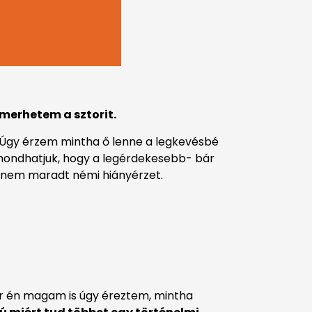
merhetem a sztorit.
Úgy érzem mintha ő lenne a legkevésbé
 mondhatjuk, hogy a legérdekesebb- bár
bennem maradt némi hiányérzet.
or én magam is úgy éreztem, mintha