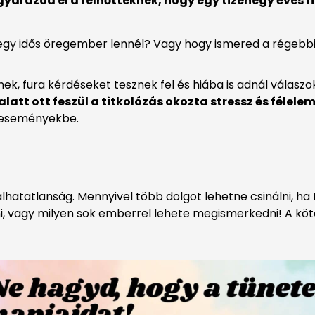
arázod el a felnőtteknek, hogy egy tizenegy éves fi
a egy idős öregember lennél? Vagy hogy ismered a régebb
k, fura kérdéseket tesznek fel és hiába is adnál válasz
alatt ott feszül a titkolózás okozta stressz és félele
 eseményekbe.
halhatatlanság. Mennyivel több dolgot lehetne csinálni, h
ni, vagy milyen sok emberrel lehete megismerkedni! A k