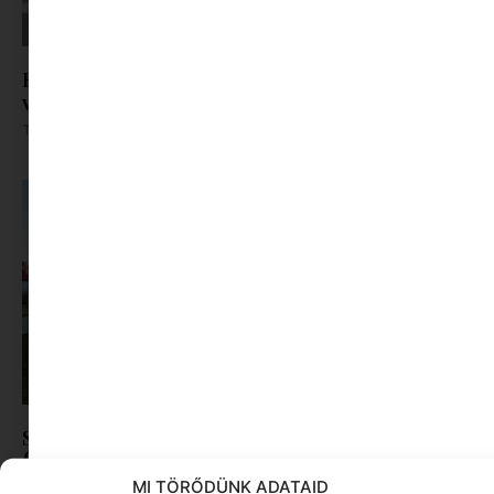
Képernyőidő a nyári szünet után: hogyan lehet
veszekedés nélkül új szabályokat bevezetni?
Tovább olvasom »
Sziget-bérlet helyett önkéntesség: így jutnak be
fiatalok a fesztiválra
MI TÖRŐDÜNK ADATAID
Tovább olvasom »