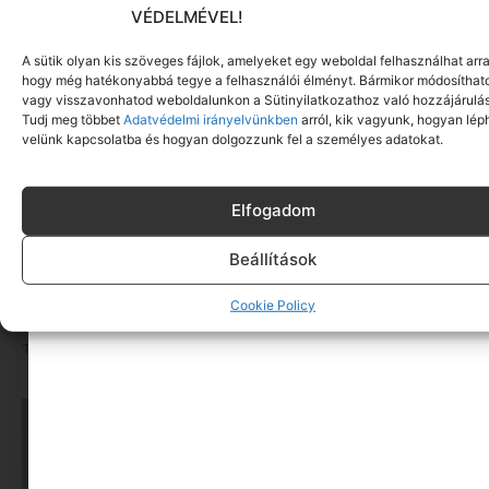
VÉDELMÉVEL!
A sütik olyan kis szöveges fájlok, amelyeket egy weboldal felhasználhat arra
hogy még hatékonyabbá tegye a felhasználói élményt. Bármikor módosíthat
vagy visszavonhatod weboldalunkon a Sütinyilatkozathoz való hozzájárulás
Tudj meg többet
Adatvédelmi irányelvünkben
arról, kik vagyunk, hogyan lép
velünk kapcsolatba és hogyan dolgozzunk fel a személyes adatokat.
Elfogadom
Beállítások
„Félek a saját gyerekemtől” – amikor a kamasz
Cookie Policy
nem csak leválik, hanem bánt
Tovább olvasom »