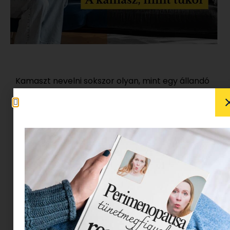
Kamaszt nevelni sokszor olyan, mint egy állandó
tükörbe nézés. De nem abba a tükörbe, amiben
megigazítjuk a hajunkat reggelente. Ez egy másik
tükör, kellemetlenül éles, torzításmentes és
gyakran váratlan, nem feltétlenül vagyunk
felkészültek a látványra. Olyan dolgokat mutat
meg rólunk, amiket talán nem akartunk látni.
Éppen ezért lehet óriási lehetőség a
fejlődésre nekünk, szülőknek.