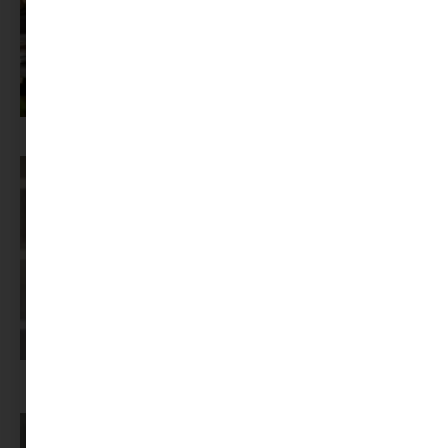
Az X-akták megkapta a saját LEGO-szettjét
Képernyőidő a nyári szünet után: hogyan lehet veszekedés nélkül új
szabályokat bevezetni?