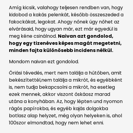
Amíg kicsik, valahogy teljesen rendben van, hogy
kidobod a kakás pelenkát, később összeszeded a
fakockákat, legokat. Ahogy nőnek úgy nőhet az
elvárásaid, hogy ugyan már, ezt már egyedül is
meg kéne csinálnod.
Naivan azt gondolod,
hogy egy tizenéves képes magát megetetni,
minden fajta különösebb incidens nélkül.
Mondom naivan ezt gondolod.
Óriási tévedés, mert nem találja a hűtőben, amit
bekészítettél,nem találja a mikrót, és egyébként
is, nem tudja bekapcsolni a mikrót, ha esetleg
ezek mennek, akkor viszont őskáosz marad
utána a konyhában. Az, hogy lépten und nyomon
rágós papírokba, és egyéb kajás dolgokba
botlasz alap helyzet, még olyan helyeken is, ahol
100szor elmondtad, hogy nem lehet enni.