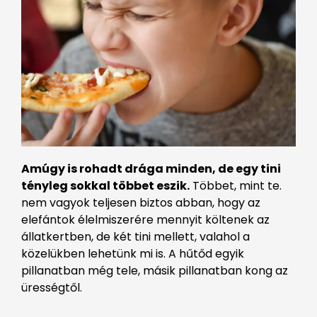
Amúgy is rohadt drága minden, de egy tini
tényleg sokkal többet eszik.
Többet, mint te.
nem vagyok teljesen biztos abban, hogy az
elefántok élelmiszerére mennyit költenek az
állatkertben, de két tini mellett, valahol a
közelükben lehetünk mi is. A hűtőd egyik
pillanatban még tele, másik pillanatban kong az
ürességtől.