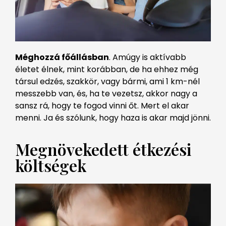
Méghozzá főállásban
. Amúgy is aktívabb
életet élnek, mint korábban, de ha ehhez még
társul edzés, szakkör, vagy bármi, ami 1 km-nél
messzebb van, és, ha te vezetsz, akkor nagy a
sansz rá, hogy te fogod vinni őt. Mert el akar
menni. Ja és szólunk, hogy haza is akar majd jönni.
Megnövekedett étkezési
költségek