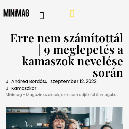
PROGRAMOK, AJÁNLÓK
VÁSÁRLÁSI TIPPEK
IRÁNY A WEBSHOP
MINIMAG HÍRLEVÉL
Erre nem számítottál
| 9 meglepetés a
kamaszok nevelése
során
Andrea Bordás
szeptember 12, 2022
Kamaszkor
Minimag – Magazin azoknak, akik nem adják fel önmagukat