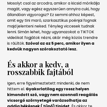
Mosolyt csal az arcodra, amikor a kicsid mórikálja
magát, vagy egész egyszerűen annyira cuki, hogy
állandóan vigyorogsz? Ez semmi ahhoz képest,
amit egy tini maró, szarkasztikus poénjai fognak
majd jelenteni neked. Tényleg viccesek tudnak
lenni. Simán lehet, hogy ugyanazokat a TIKTOK
videókat fogjátok nézni, akár még közös trendre
is ráültök.
Szóval az az 5 perc, amikor ilyen a
kedvük nagyon szórakoztató lesz.
És akkor a kedv, a
rosszabbik fajtából
Igen, erre figyelmeztetett mindenki, de nem
hittem el.
Gyakorlatilag egy rossz helyen
kimondott szó, vagy nem azonnali reagálás
vicsorgó szörnyetegé varázsolhatja az
addig békésnek ( tűnő) tinidet.
És akkor te