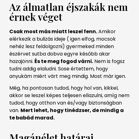
Az álmatlan éjszakák nem
érnek véget
Csak most más miatt leszel fenn.
Amikor
elérkezik a bulizás ideje ( igen elfog, mocsok
nehéz lesz feldolgozni) gyermeked minden
észérvet sutba dobva egyre később akar
hazajönni.
És te meg fogod várni.
Nem is fogsz
tudni addig elaludni. Sose értettem, hogy
anyukám miért várt meg mindig. Most már igen.
Még, ha pontosan tudod, hogy hol van, kikkel,
akkor se leszel képes teljesen ellazulni, amíg nem
tudod, hogy otthon van és/vagy biztonságban
van.
Mert lehet, hogy tinédzser, de mindig a
te babád marad.
Magánélet határai