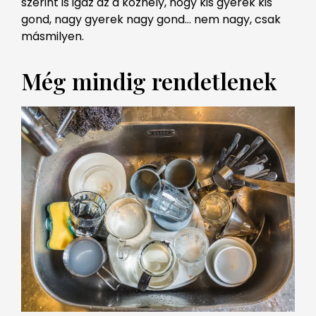
szerint is igaz az a közhely, hogy kis gyerek kis
gond, nagy gyerek nagy gond… nem nagy, csak
másmilyen.
Még mindig rendetlenek