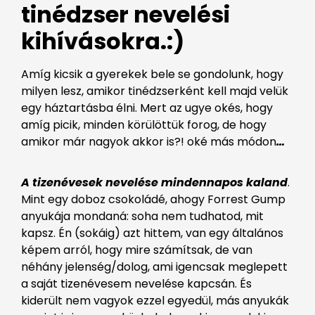
tinédzser nevelési
kihívásokra.:)
Amíg kicsik a gyerekek bele se gondolunk, hogy
milyen lesz, amikor tinédzserként kell majd velük
egy háztartásba élni. Mert az ugye okés, hogy
amíg picik, minden körülöttük forog, de hogy
amikor már nagyok akkor is?! oké más módon
…
A tizenévesek nevelése mindennapos kaland
.
Mint egy doboz csokoládé, ahogy Forrest Gump
anyukája mondaná: soha nem tudhatod, mit
kapsz. Én (sokáig) azt hittem, van egy általános
képem arról, hogy mire számítsak, de van
néhány jelenség/dolog, ami igencsak meglepett
a saját tizenévesem nevelése kapcsán. És
kiderült nem vagyok ezzel egyedül, más anyukák