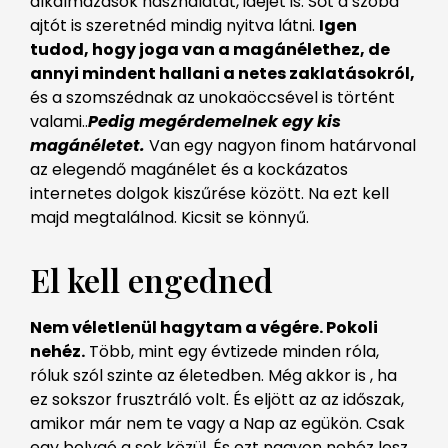
alkalmazások használatát, idejét is. Sőt a szoba
ajtót is szeretnéd mindig nyitva látni.
Igen
tudod, hogy joga van a magánélethez, de
annyi mindent hallani a netes zaklatásokról,
és a szomszédnak az unokaöccsével is történt
valami..
Pedig megérdemelnek egy kis
magánéletet.
Van egy nagyon finom határvonal
az elegendő magánélet és a kockázatos
internetes dolgok kiszűrése között. Na ezt kell
majd megtalálnod. Kicsit se könnyű.
El kell engedned
Nem véletlenül hagytam a végére. Pokoli
nehéz.
Több, mint egy évtizede minden róla,
róluk szól szinte az életedben. Még akkor is , ha
ez sokszor frusztráló volt. És eljött az az időszak,
amikor már nem te vagy a Nap az egükön. Csak
egy bolygó a sok közül. És ezt nagyon nehéz lesz