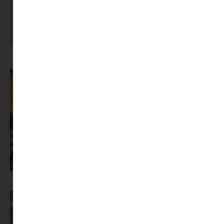
A dolgozók 94 százaléka fáradtságról számol be, mégis alig kérünk
segítséget
Az X-akták megkapta a saját LEGO-szettjét