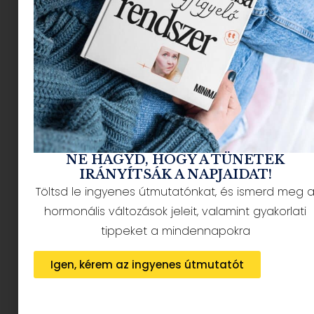
hobbik között, a
titkok (Tiktok) és a
“hagyjál békén”
világában.
NE HAGYD, HOGY A TÜNETEK
IRÁNYÍTSÁK A NAPJAIDAT!
Töltsd le ingyenes útmutatónkat, és ismerd meg 
hormonális változások jeleit, valamint gyakorlati
tippeket a mindennapokra
Igen, kérem az ingyenes útmutatót