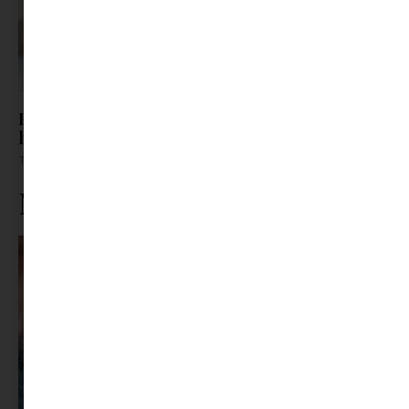
Barát? Nem barát? – Így támogasd a kamaszt,
ha átrendeződnek a kapcsolatai
Tovább olvasom »
Ne maradj le rólunk