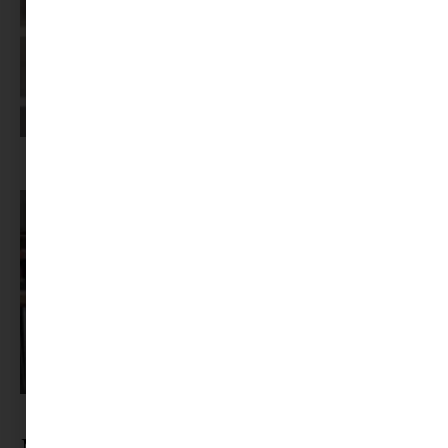
Képernyőidő a nyári szünet után: hogyan lehet veszekedés nélkül új
szabályokat bevezetni?
Pszichológus keresése az interneten: mire figyelj döntés előtt?