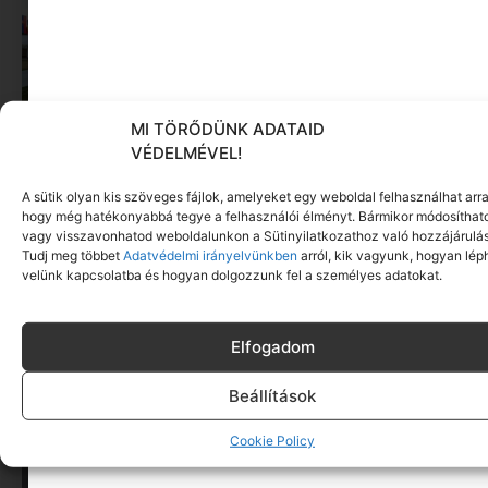
MI TÖRŐDÜNK ADATAID
VÉDELMÉVEL!
Sziget-bérlet helyett önkéntesség: így jutnak be
A sütik olyan kis szöveges fájlok, amelyeket egy weboldal felhasználhat arra
fiatalok a fesztiválra
hogy még hatékonyabbá tegye a felhasználói élményt. Bármikor módosíthat
vagy visszavonhatod weboldalunkon a Sütinyilatkozathoz való hozzájárulás
Tovább olvasom »
Tudj meg többet
Adatvédelmi irányelvünkben
arról, kik vagyunk, hogyan lép
velünk kapcsolatba és hogyan dolgozzunk fel a személyes adatokat.
Elfogadom
Beállítások
Cookie Policy