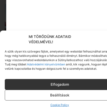
MI TÖRŐDÜNK ADATAID
VÉDELMÉVEL!
A sütik olyan kis szöveges fájlok, amelyeket egy weboldal felhasználhat arra
hogy még hatékonyabbá tegye a felhasználói élményt. Bármikor módosíthat
Sziget-bérlet helyett önkéntesség: így jutnak be
vagy visszavonhatod weboldalunkon a Sütinyilatkozathoz való hozzájárulás
fiatalok a fesztiválra
Tudj meg többet
Adatvédelmi irányelvünkben
arról, kik vagyunk, hogyan lép
velünk kapcsolatba és hogyan dolgozzunk fel a személyes adatokat.
Tovább olvasom »
Elfogadom
Beállítások
Cookie Policy