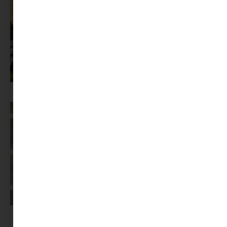
Az X-akták megkapta a saját LEGO-szettjét
Képernyőidő a nyári szünet után: hogyan lehet veszekedés nélkül új
szabályokat bevezetni?