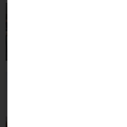
Pszichológus keresése az interneten: mire figyelj döntés előtt?