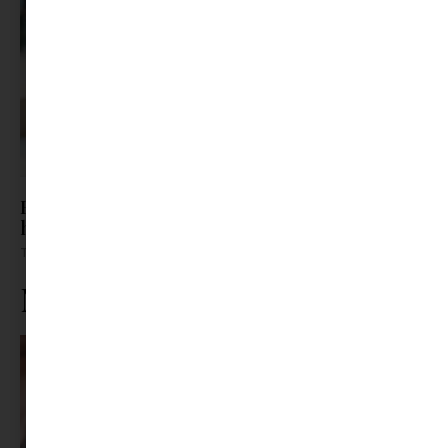
Barát? Nem barát? – Így támogasd a kamaszt,
ha átrendeződnek a kapcsolatai
Tovább olvasom »
Ne maradj le rólunk