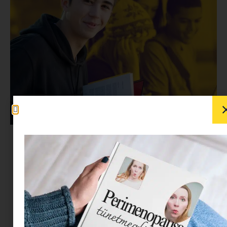
Jövőbiztos szülő vagy?
Hol kapható az a tankönyv, ami 10 év múlva is
releváns tudást ad a gyerekednek? Te már
megvetted? Spoiler alert: valószínűleg még meg
sem írták! Ami ma „tutibiztos” karriernek számít,