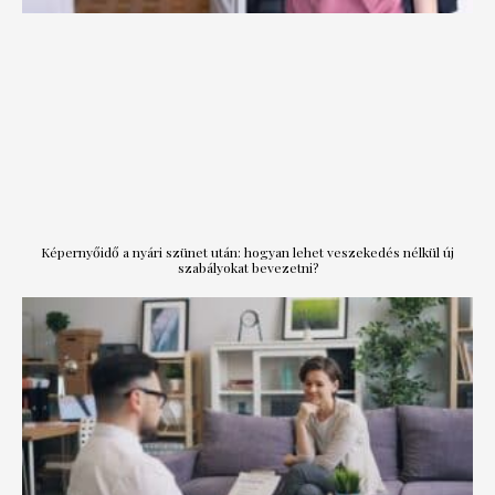
Képernyőidő a nyári szünet után: hogyan lehet veszekedés nélkül új
szabályokat bevezetni?