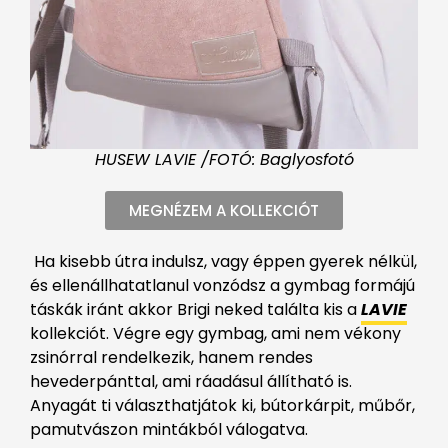
HUSEW LAVIE /FOTÓ: Baglyosfotó
MEGNÉZEM A KOLLEKCIÓT
Ha kisebb útra indulsz, vagy éppen gyerek nélkül,
és ellenállhatatlanul vonzódsz a gymbag formájú
táskák iránt akkor Brigi neked találta kis a
LAVIE
kollekciót. Végre egy gymbag, ami nem vékony
zsinórral rendelkezik, hanem rendes
hevederpánttal, ami ráadásul állítható is.
Anyagát ti választhatjátok ki, bútorkárpit, műbőr,
pamutvászon mintákból válogatva.