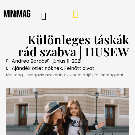
PROGRAMOK, AJÁNLÓK
VÁSÁRLÁSI TIPPEK
IRÁNY A WEBSHOP
MINIMAG HÍRLEVÉL
Különleges táskák
rád szabva | HUSEW
Andrea Bordás
június 11, 2021
Ajándék ötlet nőknek
,
Felnőtt divat
Minimag – Magazin azoknak, akik nem adják fel önmagukat