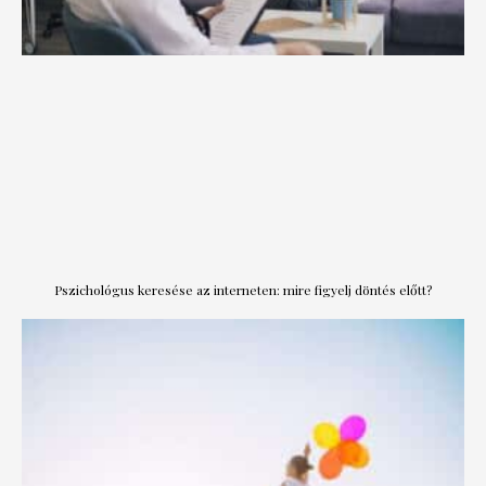
Pszichológus keresése az interneten: mire figyelj döntés előtt?