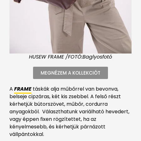
HUSEW FRAME /FOTÓ:Baglyosfotó
MEGNÉZEM A KOLLEKCIÓT
A
FRAME
táskák alja műbőrrel van bevonva,
belseje cipzáras, két kis zsebbel. A felső részt
kérhetjük bútorszövet, műbőr, cordurra
anyagokból. Választhatunk variálható hevedert,
vagy éppen fixen rögzítettet, ha az
kényelmesebb, és kérhetjük párnázott
vállpántokkal.