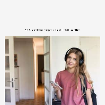
Az X-akták megkapta a saját LEGO-szettjét