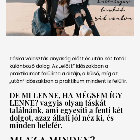
Táska választás anyaság előtt és után két totál
különböző dolog. Az „előtt” időszakban a
praktikumot felülírta a dizájn, a külső, míg az
„után” időszakban a praktikum mindent is felülír.
DE MI LENNE, HA MÉGSEM ÍGY
LENNE? vagyis olyan táskát
találnánk, ami egyesíti a fenti két
dolgot, azaz állati jól néz ki, és
minden belefér.
MI AZ A MINDEN?