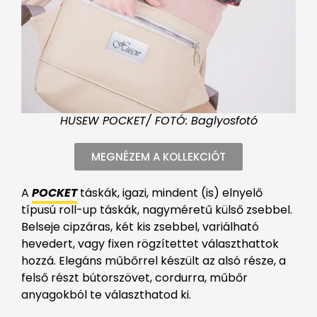
HUSEW POCKET/ FOTÓ: Baglyosfotó
MEGNÉZEM A KOLLEKCIÓT
A
POCKET
táskák, igazi, mindent (is) elnyelő
típusú roll-up táskák, nagyméretű külső zsebbel.
Belseje cipzáras, két kis zsebbel, variálható
hevedert, vagy fixen rögzítettet választhattok
hozzá. Elegáns műbőrrel készült az alsó része, a
felső részt bútorszövet, cordurra, műbőr
anyagokból te választhatod ki.