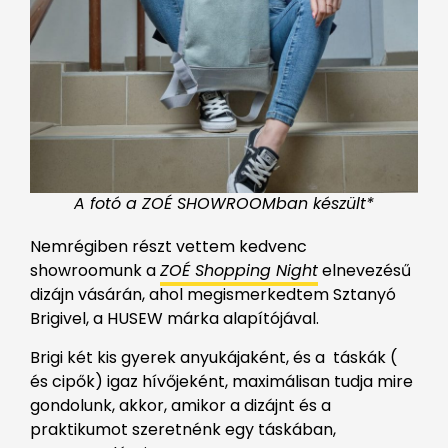
A fotó a ZOÉ SHOWROOMban készült*
Nemrégiben részt vettem kedvenc
showroomunk a
ZOÉ Shopping Night
elnevezésű
dizájn vásárán, ahol megismerkedtem Sztanyó
Brigivel, a HUSEW márka alapítójával.
Brigi két kis gyerek anyukájaként, és a táskák (
és cipők) igaz hívőjeként, maximálisan tudja mire
gondolunk, akkor, amikor a dizájnt és a
praktikumot szeretnénk egy táskában,