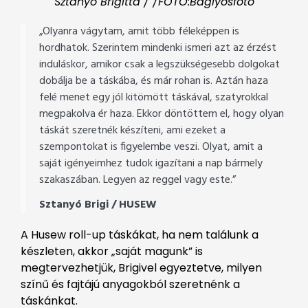
Sztanyó Brigitta / /FOTÓ:Baglyosfotó
„Olyanra vágytam, amit több féleképpen is
hordhatok. Szerintem mindenki ismeri azt az érzést
induláskor, amikor csak a legszükségesebb dolgokat
dobálja be a táskába, és már rohan is. Aztán haza
felé menet egy jól kitömött táskával, szatyrokkal
megpakolva ér haza. Ekkor döntöttem el, hogy olyan
táskát szeretnék készíteni, ami ezeket a
szempontokat is figyelembe veszi. Olyat, amit a
saját igényeimhez tudok igazítani a nap bármely
szakaszában. Legyen az reggel vagy este.”
Sztanyó Brigi / HUSEW
A Husew roll-up táskákat, ha nem találunk a
készleten, akkor „saját magunk” is
megtervezhetjük, Brigivel egyeztetve, milyen
színű és fajtájú anyagokból szeretnénk a
táskánkat.