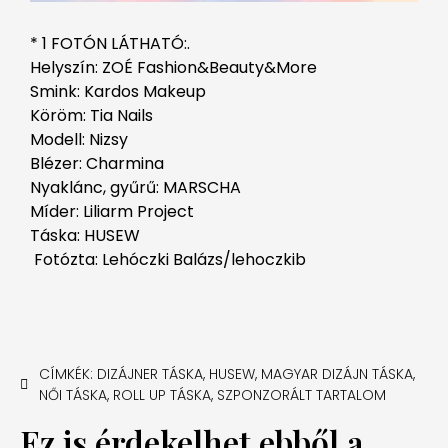
* 1 FOTÓN LÁTHATÓ:.
Helyszín: ZOÉ Fashion&Beauty&More
Smink: Kardos Makeup
Köröm: Tia Nails
Modell: Nizsy
Blézer: Charmina
Nyaklánc, gyűrű: MARSCHA
Míder: Liliarm Project
Táska: HUSEW
Fotózta: Lehóczki Balázs/lehoczkib
CÍMKÉK:
DIZÁJNER TÁSKA
,
HUSEW
,
MAGYAR DIZÁJN TÁSKA
,
NŐI TÁSKA
,
ROLL UP TÁSKA
,
SZPONZORÁLT TARTALOM
Ez is érdekelhet ebből a