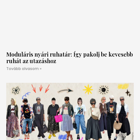
Moduláris nyári ruhatár: Így pakolj be kevesebb
ruhát az utazáshoz
Tovább olvasom »