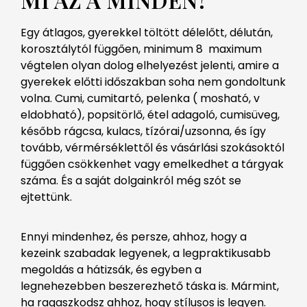
Egy átlagos, gyerekkel töltött délelőtt, délután,
korosztálytól függően, minimum 8 maximum
végtelen olyan dolog elhelyezést jelenti, amire a
gyerekek előtti időszakban soha nem gondoltunk
volna. Cumi, cumitartó, pelenka ( mosható, v
eldobható), popsitörlő, étel adagoló, cumisüveg,
később rágcsa, kulacs, tízórai/uzsonna, és így
tovább, vérmérséklettől és vásárlási szokásoktól
függően csökkenhet vagy emelkedhet a tárgyak
száma. És a saját dolgainkról még szót se
ejtettünk.
Ennyi mindenhez, és persze, ahhoz, hogy a
kezeink szabadak legyenek, a legpraktikusabb
megoldás a hátizsák, és egyben a
legnehezebben beszerezhető táska is. Mármint,
ha ragaszkodsz ahhoz, hogy stílusos is legyen.