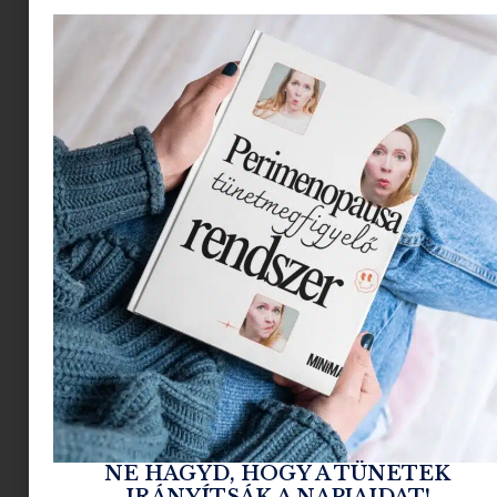
sminkrutinodat is, a tudatos vásárlás csak ezzel a
tudással valósítható meg.
A
száraz bőr
: zsírhiányos,
aminek hatására könnyen
szökik a bőrből a
nedvesség.
Az ilyen típusú bőr gyakran feszül, húzódik,
tapintásra érdes, akár kifejezetten “reszelős” is
lehet helyenként, a pórusok mérete nem
látványos. Nem fénylik, inkább mattnak
mondható és helyenként kisebb hámló foltok is
megfigyelhető rajta.
A száraz bőr jellemzőivel hamar szembesülhetsz,
NE HAGYD, HOGY A TÜNETEK
mivel
diszkomfortos tud lenni.
Nemcsak az
IRÁNYÍTSÁK A NAPJAIDAT!