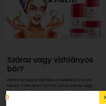
Száraz vagy vízhiányos
bőr?
Először is tegyük tisztába az alapokat!:) A bőr
típusa 4 féle lehet: normál, zsíros, száraz vagy
kombinált. A bőröd ápolásának az az első lépése,
hogy tudd, melyik típusba tartozol. Erre
építheted a bőrápolási rutinodat és a