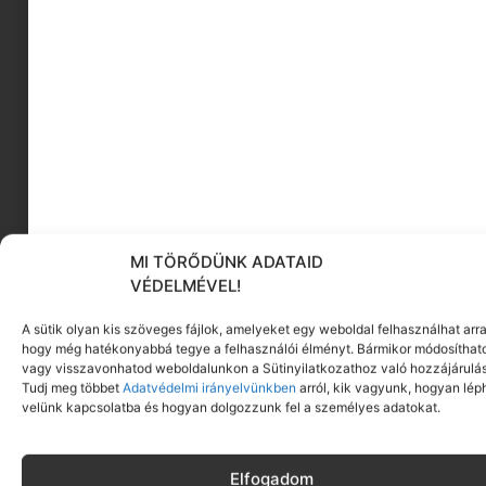
A
Ceralbin fürdőkrém
egyik legjobb
tulajdonsága, hogy fürdés vagy zuhanyzás
közben nemcsak a bőr gyengéd tisztításában
segít, de egyben hidratálja is azt és ezzel segít
megelőzni a bőrszárazság kialakulását. Praktikus,
hogy már zuhanyzás vagy fürdés közben is sokat
tehetünk a bőrünk hidratáltsága védelmében.
MI TÖRŐDÜNK ADATAID
VÉDELMÉVEL!
Szalai Szilvi
Beauty Coach
A sütik olyan kis szöveges fájlok, amelyeket egy weboldal felhasználhat arra
Tapasztalatom: krémes állagú, érdekessége, hogy
hogy még hatékonyabbá tegye a felhasználói élményt. Bármikor módosíthat
nem habzik, de nagyon jól tisztít és hidratál,
vagy visszavonhatod weboldalunkon a Sütinyilatkozathoz való hozzájárulás
törölközés után is érződik a hidratáltság.
Tudj meg többet
Adatvédelmi irányelvünkben
arról, kik vagyunk, hogyan lép
velünk kapcsolatba és hogyan dolgozzunk fel a személyes adatokat.
Fürdés utáni ápolás |
Elfogadom