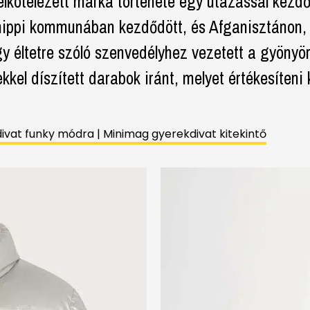
elkötelezett márka története egy utazással kezdő
hippi kommunában kezdődött, és Afganisztánon, 
y éltetre szóló szenvedélyhez vezetett a gyönyör
tekkel díszített darabok iránt, melyet értékesíte
at funky módra | Minimag gyerekdivat kitekintő