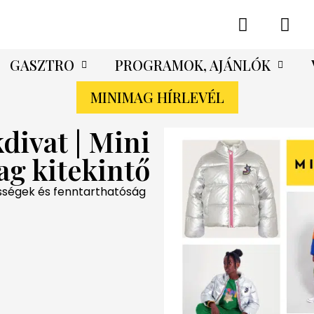
GASZTRO
PROGRAMOK, AJÁNLÓK
MINIMAG HÍRLEVÉL
divat | Mini
g kitekintő
sségek és fenntarthatóság