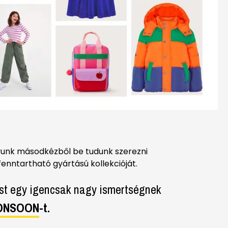
yunk másodkézből be tudunk szerezni
enntartható gyártású kollekcióját.
ost egy igencsak nagy ismertségnek
MONSOON
-t.