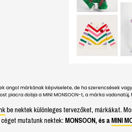
ek angol márkának képviselete, de ha szerencsések vag
most piacra dobja a MINI MONSOON-t, a márka vadonatúj, f
nk
be nektek különleges tervezőket, márkákat. M
n céget mutatunk nektek:
MONSOON, és a
MINI 