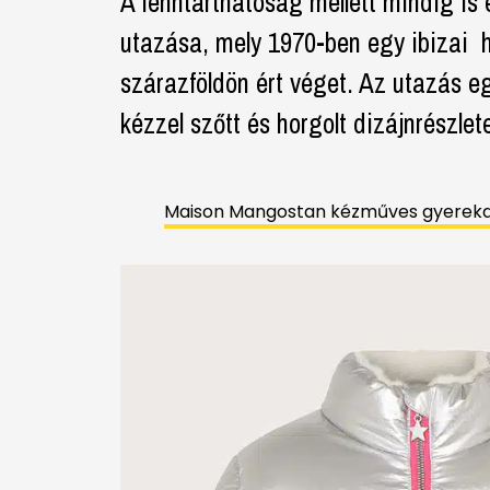
A fenntarthatóság mellett mindig is 
utazása, mely 1970-ben egy ibizai 
szárazföldön ért véget. Az utazás eg
kézzel szőtt és horgolt dizájnrészle
Maison Mangostan kézműves gyerekdiv