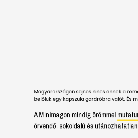
Magyarországon sajnos nincs ennek a rem
belőlük egy kapszula gardróbra valót. És 
A Minimagon mindig örömmel
mutatu
örvendő, sokoldalú és utánozhatatla