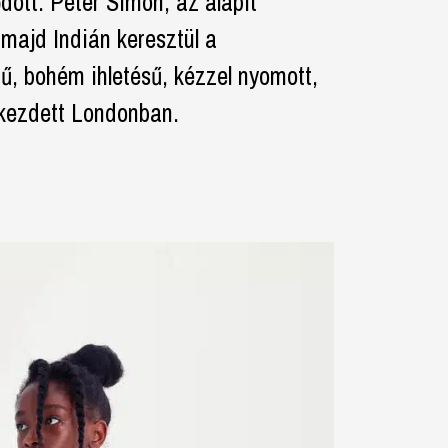
dött. Peter Simon, az alapít
majd Indián keresztül a
ű, bohém ihletésű, kézzel nyomott,
ni kezdett Londonban.