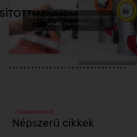
SÍTOTT
Mágneses
Click to accept marketing cookies and
robot
enable this content
ÚJRAHASZNOSÍTÁS
Népszerű cikkek