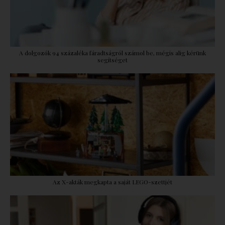
A dolgozók 94 százaléka fáradtságról számol be, mégis alig kérünk
segítséget
Az X-akták megkapta a saját LEGO-szettjét