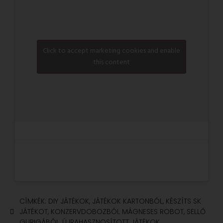
Click to accept marketing cookies and enable
this content
CÍMKÉK:
DIY JÁTÉKOK
,
JÁTÉKOK KARTONBÓL
,
KÉSZÍTS SK
JÁTÉKOT
,
KONZERVDOBOZBÓL MÁGNESES ROBOT
,
SELLŐ
GURIGÁBÓL
,
ÚJRAHASZNOSÍTOTT JÁTÉKOK