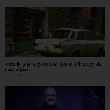
A trafik, ahol a gyerekkor lakott | Jöhet egy kis
nosztalgia?
Tovább olvasom »