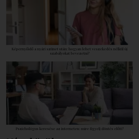
Képernyőidő a nyári szünet után: hogyan lehet veszekedés nélkül új
szabályokat bevezetni?
Pszichológus keresése az interneten: mire figyelj döntés előtt?