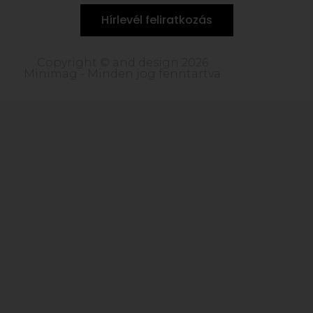
Hírlevél feliratkozás
Copyright © and design 2026
Minimag - Minden jog fenntartva