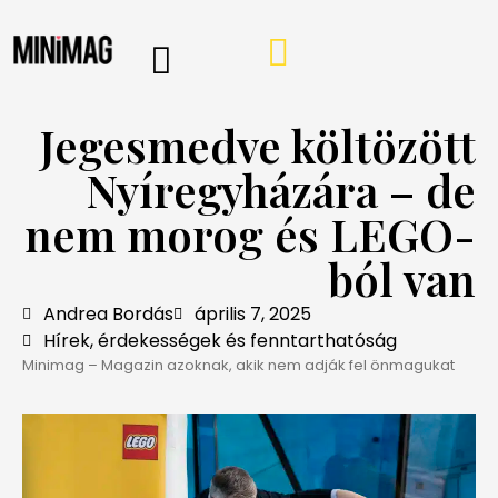
PROGRAMOK, AJÁNLÓK
VÁSÁRLÁSI TIPPEK
IRÁNY A WEBSHOP
MINIMAG HÍRLEVÉL
Jegesmedve költözött
Nyíregyházára – de
nem morog és LEGO-
ból van
Andrea Bordás
április 7, 2025
Hírek, érdekességek és fenntarthatóság
Minimag – Magazin azoknak, akik nem adják fel önmagukat