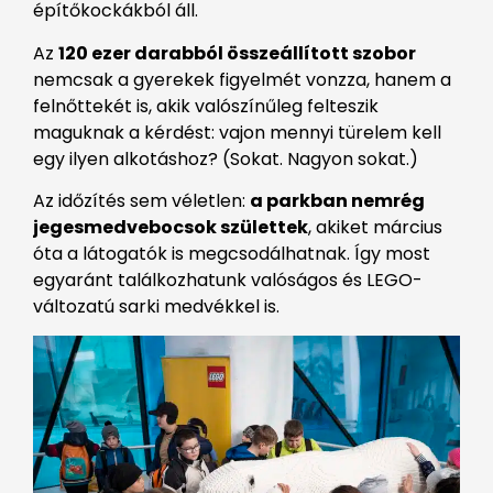
építőkockákból áll.
Az
120 ezer darabból összeállított szobor
nemcsak a gyerekek figyelmét vonzza, hanem a
felnőttekét is, akik valószínűleg felteszik
maguknak a kérdést: vajon mennyi türelem kell
egy ilyen alkotáshoz? (Sokat. Nagyon sokat.)
Az időzítés sem véletlen:
a parkban nemrég
jegesmedvebocsok születtek
, akiket március
óta a látogatók is megcsodálhatnak. Így most
egyaránt találkozhatunk valóságos és LEGO-
változatú sarki medvékkel is.