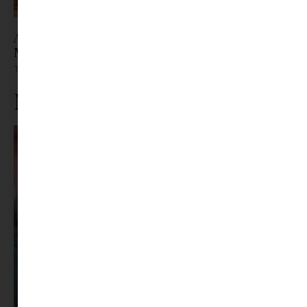
A nyári szünet legvidámabb pillanatai várnak a
Minimaxon
Tovább olvasom »
Ne maradj le rólunk