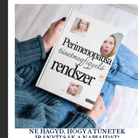
csak néha! – visszasírom a boldog békeidőket,
amikor a fejemből kinézés volt a legnagyobb
problémám. Nemrég azonban – éljenek a ritka
gyerekmentes hétvégék, amikor persze
hiányoznak a kis banditák, de nincs mit tenni,
MUSZÁJ egyedül kihozni magamból a legtöbbet
– rám szakadt egy egész vasárnap és mivel a
náthám győzedelmeskedni látszott felettem,
csak a kanapéig toltam el magam.
Akkor történt, hogy
kezembe vettem a
sorsomat
távirányítót
és megismerkedtem
Lidia Poët-tel.
NE HAGYD, HOGY A TÜNETEK
IRÁNYÍTSÁK A NAPJAIDAT!