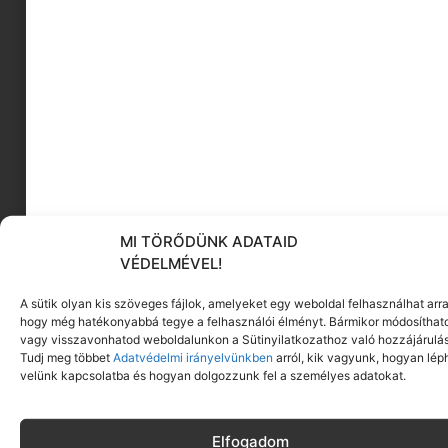
hatodik rész végén majd jól megtudod, mire
megy vele!)
Soha ne add fel! -Inspiráló lányok
példái
Testvérháború és
MI TÖRŐDÜNK ADATAID
VÉDELMÉVEL!
női emancipáció
A sütik olyan kis szöveges fájlok, amelyeket egy weboldal felhasználhat arra
hogy még hatékonyabbá tegye a felhasználói élményt. Bármikor módosíthat
vagy visszavonhatod weboldalunkon a Sütinyilatkozathoz való hozzájárulás
Tudj meg többet
Adatvédelmi irányelvünkben
arról, kik vagyunk, hogyan lép
velünk kapcsolatba és hogyan dolgozzunk fel a személyes adatokat.
Elfogadom