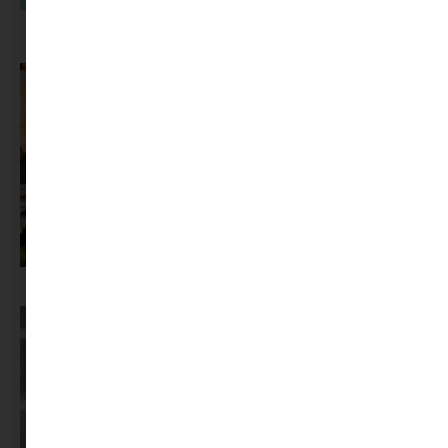
A dolgozók 94 százaléka fáradtságról számol be, mégis alig kérünk
segítséget
Az X-akták megkapta a saját LEGO-szettjét