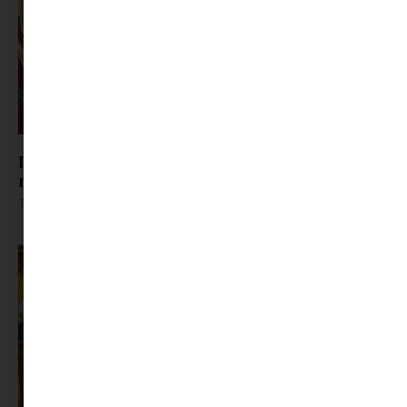
Ismerős nevek vitték a mozit: ez volt a magyar
nézők 10 kedvenc filmje 2026 első félévében
Tovább olvasom »