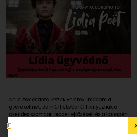
Na jó, tök őszinte leszek veletek: imádom a
gyerekeimet, de mérhetetlenül hiányoznak a
csendes szombat reggeli ejtőzések és a kanapén
átpizzázott esős vasárnapi mozimaratonok.
Hiába az apró lábak kopogós nesze, a ragadós
puszik meg a szeretlekanyák, én azért néha –