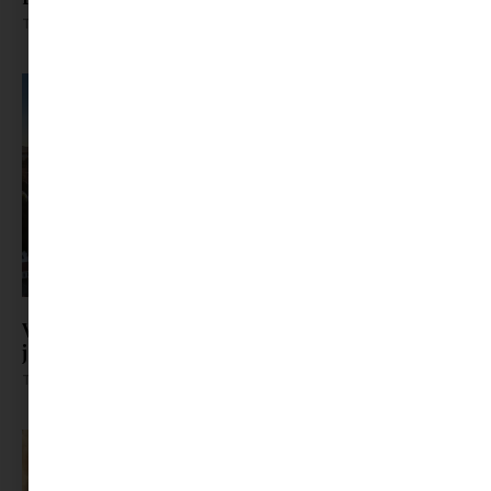
Tovább olvasom »
Visszatér a Filmpiknik: mozi a szabadban,
jégkrémmel a kézben
Tovább olvasom »