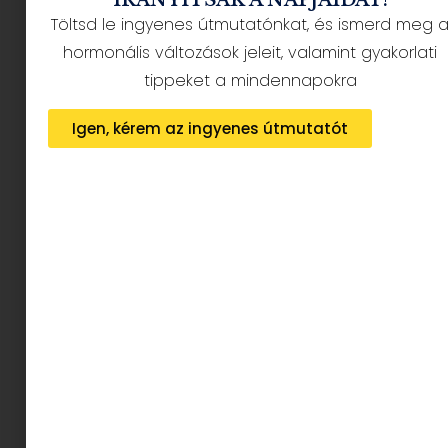
Töltsd le ingyenes útmutatónkat, és ismerd meg 
Lidia Poët, a valódi
hormonális változások jeleit, valamint gyakorlati
tippeket a mindennapokra
történet
Igen, kérem az ingyenes útmutatót
A kis Lidia 1855. augusztus 26-án látta meg a
napvilágot Traverse-ben. (A térképen nem