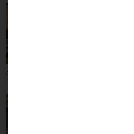
Az X-akták megkapta a saját LEGO-szettjét
Tovább olvasom »