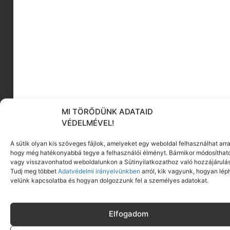
TIPPEKKEL
Legújabb sorozatunkban inspiráló gyerekszobákat
mutatunk nektek, sőt, itt nem állunk meg,
megkeressük a hozzájuk illő
Tovább olvasom
MI TÖRŐDÜNK ADATAID
VÉDELMÉVEL!
A sütik olyan kis szöveges fájlok, amelyeket egy weboldal felhasználhat arra
hogy még hatékonyabbá tegye a felhasználói élményt. Bármikor módosíthat
vagy visszavonhatod weboldalunkon a Sütinyilatkozathoz való hozzájárulás
Tudj meg többet
Adatvédelmi irányelvünkben
arról, kik vagyunk, hogyan lép
velünk kapcsolatba és hogyan dolgozzunk fel a személyes adatokat.
ESZELŐSEN JÓ AZ ÚJ BARBIE INSPIRÁLÓ NŐK
KOLLEKCIÓJA
Az elmúlt néhány évtizedben a Mattel tervezői
Elfogadom
jelentős lépéseket tettek a Barbie kollekció