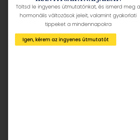
Töltsd le ingyenes útmutatónkat, és ismerd meg 
hormonális változások jeleit, valamint gyakorlati
tippeket a mindennapokra
Igen, kérem az ingyenes útmutatót
A Times Magazine tavaly decemberben Gitanjali
Raót választotta az első KID OF THE YEAR /azaz