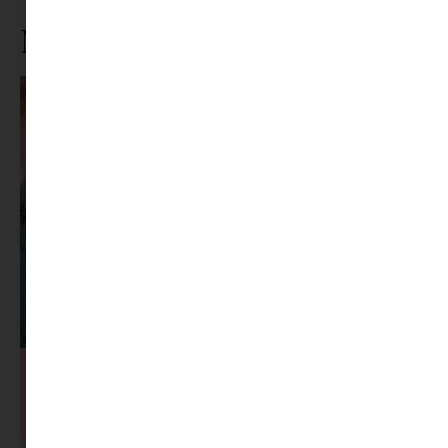
Ne maradj le rólunk