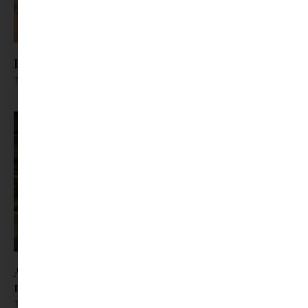
Hogyan hűtsük a lakást a nyári forróságban?
Tovább olvasom »
A trafik, ahol a gyerekkor lakott | Jöhet egy kis
nosztalgia?
Tovább olvasom »