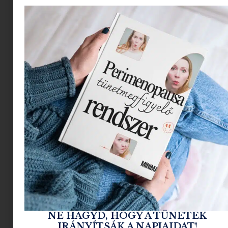
vagy akár váratlanul megnyilvánuló tehetség. De
mindannyiunknak megvan a saját, külön bejáratú
tehetsége.
És vannak olyan tehetségek, amik harcot,
kitartást kívánnak. És ehhez kell egy erős hit
magadban, a tehetségedben, abban, hogy képes
vagy ezt az utat bejárni, ami ahhoz kell, hogy a
tehetség utat törhessen.
Fedezd fel, melyik a tiéd, és szentelj időt arra,
hogy kibontakoztasd. És mutasd meg a világnak.
És, hogy lásd kivel van dolgod, mutatunk 4 lányt,
akik inspirálni fognak titeket, akiknek a történet
olvasva ti is azt mondjátok: ez igen!
Hiszünk a példaképek erejében.
Gitanjali Rao
NE HAGYD, HOGY A TÜNETEK
IRÁNYÍTSÁK A NAPJAIDAT!