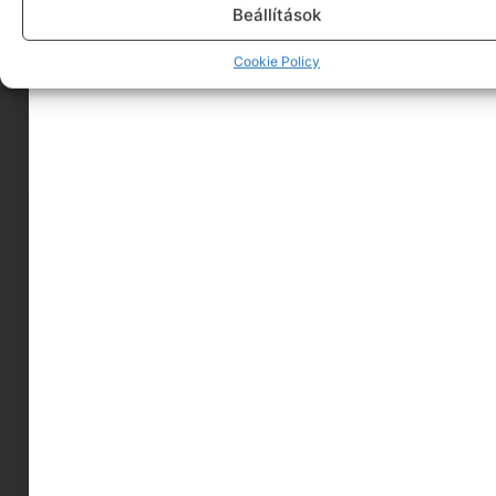
fejlesztésében. Barbie
Beállítások
Tovább olvasom
Cookie Policy
Click to accept marketing cookies and enable
this content
Click to accept marketing cookies and enable
this content