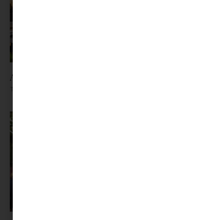
Az X-akták megkapta a saját LEGO-szettjét
Tovább olvasom »