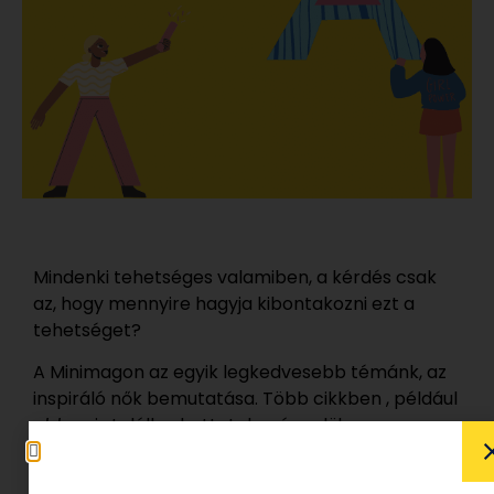
Mindenki tehetséges valamiben, a kérdés csak
az, hogy mennyire hagyja kibontakozni ezt a
tehetséget?
A Minimagon az egyik legkedvesebb témánk, az
inspiráló nők bemutatása. Több cikkben , például
ebben
is találkozhattatok már velük.
Néha népszerű ez a tehetség, néha exkluzív,