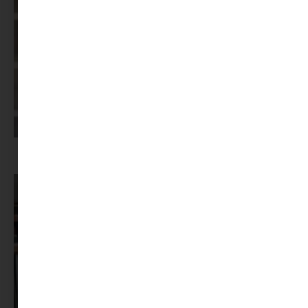
Képernyőidő a nyári szünet után: hogyan lehet veszekedés nélkül új
szabályokat bevezetni?