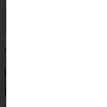
A dolgozók 94 százaléka fáradtságról számol be, mégis alig kérünk
segítséget
Az X-akták megkapta a saját LEGO-szettjét