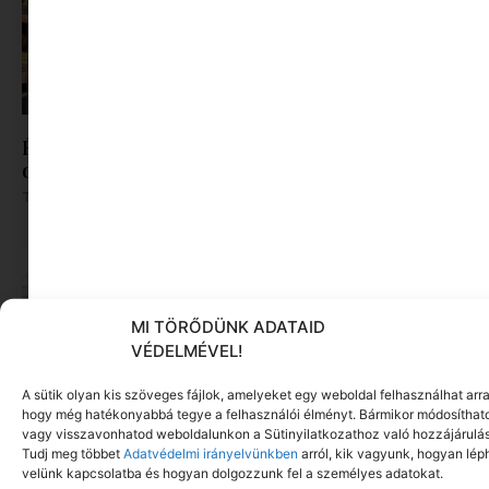
Évente több mint egy hét megy el vásárlásra –
de nem ez, ami igazán fárasztó
Tovább olvasom »
MI TÖRŐDÜNK ADATAID
VÉDELMÉVEL!
A sütik olyan kis szöveges fájlok, amelyeket egy weboldal felhasználhat arra
hogy még hatékonyabbá tegye a felhasználói élményt. Bármikor módosíthat
vagy visszavonhatod weboldalunkon a Sütinyilatkozathoz való hozzájárulás
Tudj meg többet
Adatvédelmi irányelvünkben
arról, kik vagyunk, hogyan lép
velünk kapcsolatba és hogyan dolgozzunk fel a személyes adatokat.