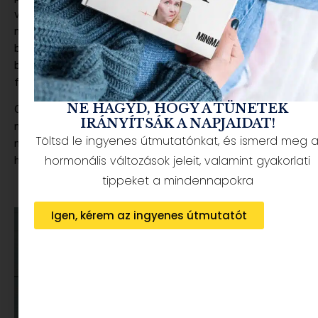
vele, hogy a kincset érő szabadidőmet érdemes jól
megterveznem és kihasználnom. Az, hogy ebben a 3 órában
beugrom a sarki közértbe vagy elbuszozok a plázába, az
bizony nem feltöltődés (ráadásul 90%, hogy a gyerekeknek
fogok valamit venni).
NE HAGYD, HOGY A TÜNETEK
Olyan programra van szükség, ami élményt ad, feltölt, és
IRÁNYÍTSÁK A NAPJAIDAT!
mesélhetek róla mindenkinek:). Mit szólnátok hozzá, ha azt
Töltsd le ingyenes útmutatónkat, és ismerd meg 
mondanám, hogy van ilyen program, és a legjobb benne,
hogy ugyan helyhez kötött, de időhöz nem annyira?
hormonális változások jeleit, valamint gyakorlati
tippeket a mindennapokra
Igen, kérem az ingyenes útmutatót