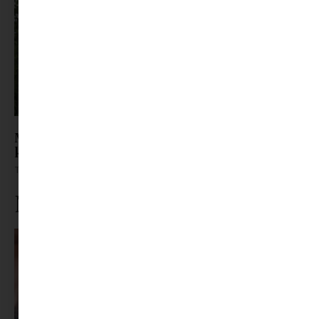
Már a szabadság sem pihentet? – Ezért vagyunk
képtelenek kikapcsolni a nyaraláson
Tovább olvasom »
Ne maradj le rólunk