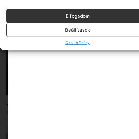
Nem csak a kánikulában fáradunk el: így
rombolja a hőség a koncentrációt az irodában
Elfogadom
Tovább olvasom »
Beállítások
Cookie Policy
Sorozat nézés egyenlő öngondoskodás?
Tovább olvasom »