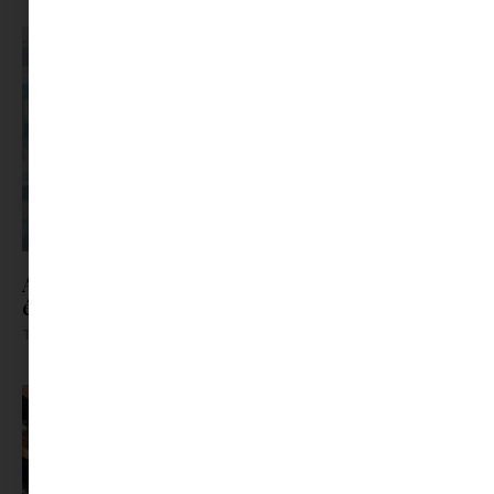
A szülők 88%-a érzi a nyári szünetet pénzügyi és
érzelmi nyomásnak, pedig lenne rá megoldás
Tovább olvasom »