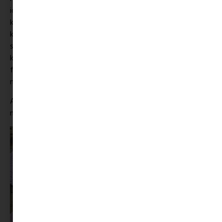
időben bármikor bemehettek és készíthettek kerámiát. Ti
készítitek elő az agyagot hozzá, választjátok ki a formát, ti
komponáljátok meg a mintát és eldöntitek, hogy milyen
színű legyen. Rengeteg csodás minta közül választhattok
kedvetekre valót: régi festőhengerek, pecsétek, szilikon
formák adják az alapot, és első látásra kb. 30 színből áll a
máz paletta.
Az elkészítés semmilyen tapasztalatot, tudást, tehetséget
nem igényel, elrontani nem tudod :).