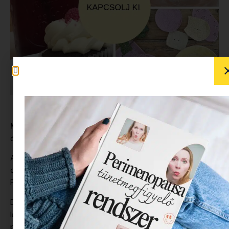
Mit csinálsz olyankor, amikor hirtelen rád szakad mondjuk 3
óra szabadidő?
Anyaként a szabadidő, pláne
nyári szünet
idején, az egy
olyan megbecsült kincs, mint mondjuk egy közös fotó Brad
Prittel (és lehet olyan ritka is:)).
Derült égből villámcsapásként ért a hír a héten, hogy
lehetőségem lesz egy szabad délelőttre. Most, hogy már
pár éve tekerem a család mókuskerekét, tisztában vagyok