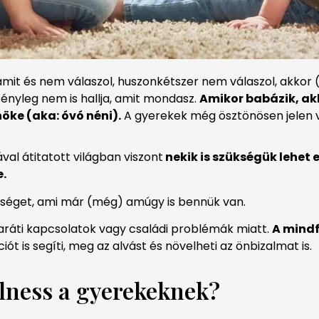
lamit és nem válaszol, huszonkétszer nem válaszol, akkor (
ényleg nem is hallja, amit mondasz.
Amikor babázik, ak
öke (aka: óvó néni).
A gyerekek még ösztönösen jelen v
al átitatott világban viszont
nekik is szükségük lehet 
e.
séget, ami már (még) amúgy is bennük van.
, baráti kapcsolatok vagy családi problémák miatt.
A mindf
iót is segíti, meg az alvást és növelheti az önbizalmat is.
lness a gyerekeknek?