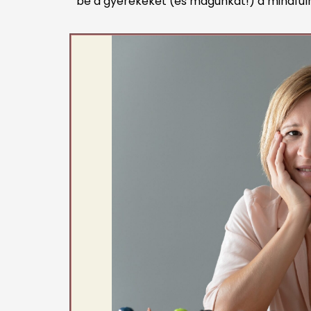
be a gyerekeket (és magunkat!) a mindfuln