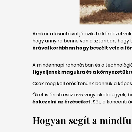
Amikor a kisautóival játszik, te kérdezel va
hogy annyira benne van a sztoriban, hogy t
órával korábban hogy beszélt vele a főn
A mindennapi rohanásban és a technológiáv
figyeljenek magukra és a környezetükr
Csak meg kell erősítenünk bennük a képes
Őket is éri stressz ovis vagy iskolai ügyek
és kezelni az érzéseiket.
Sőt, a koncentrác
Hogyan segít a mindfu