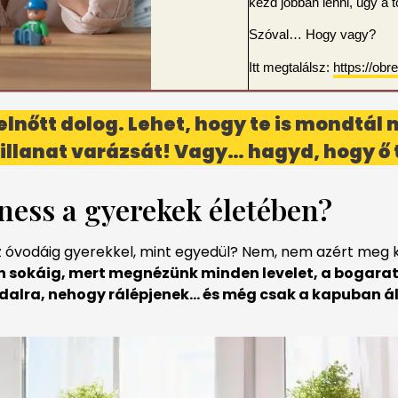
kezd jobban lenni, úgy a 
Szóval… Hogy vagy?
Itt megtalálsz:
https://obr
 felnőtt dolog. Lehet, hogy te is mondtá
 pillanat varázsát! Vagy… hagyd, hogy 
ness a gyerekek életében?
z óvodáig gyerekkel, mint egyedül? Nem, nem azért meg kic
an sokáig, mert megnézünk minden levelet, a bogarat 
 oldalra, nehogy rálépjenek… és még csak a kapuban á