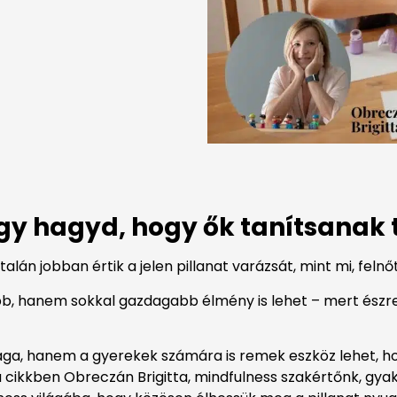
gy hagyd, hogy ők tanítsanak 
lán jobban értik a jelen pillanat varázsát, mint mi, felnő
b, hanem sokkal gazdagabb élmény is lehet – mert észre
sága, hanem a gyerekek számára is remek eszköz lehet,
ikkben Obreczán Brigitta, mindfulness szakértőnk, gyak