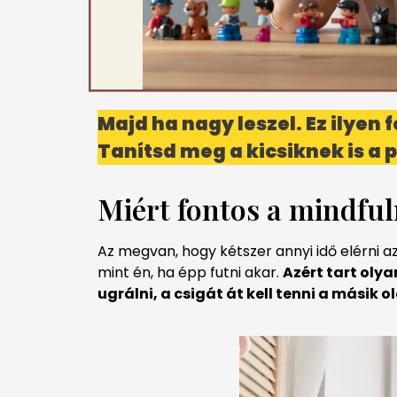
Majd ha nagy leszel. Ez ilyen
Tanítsd meg a kicsiknek is a
Miért fontos a mindful
Az megvan, hogy kétszer annyi idő elérni a
mint én, ha épp futni akar.
Azért tart oly
ugrálni, a csigát át kell tenni a másik