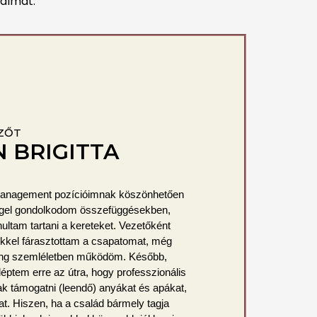
galmát.
ZŐT
 BRIGITTA
anagement pozícióimnak köszönhetően
gel gondolkodom összefüggésekben,
ltam tartani a kereteket. Vezetőként
kkel fárasztottam a csapatomat, még
ing szemléletben működöm. Később,
éptem erre az útra, hogy professzionális
k támogatni (leendő) anyákat és apákat,
. Hiszen, ha a család bármely tagja