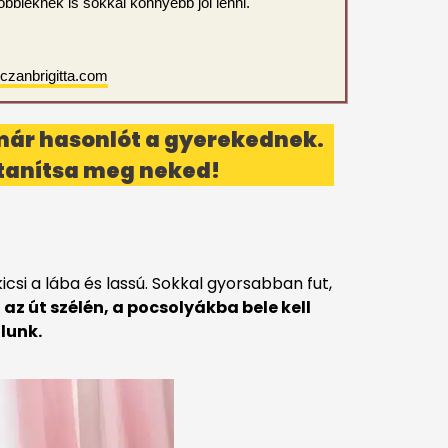
többieknek is sokkal könnyebb jól lenni.
eczanbrigitta.com
l már hasonlót a gyerekednek.
ő tanítsa meg neked!
si a lába és lassú. Sokkal gyorsabban fut,
az út szélén, a pocsolyákba bele kell
llunk.