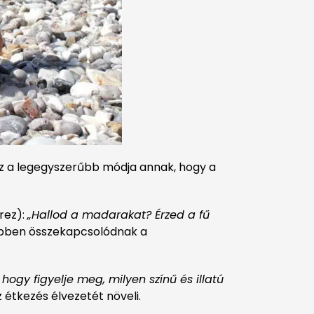
z a legegyszerűbb módja annak, hogy a
érez):
„Hallod a madarakat? Érzed a fű
ebben összekapcsolódnak a
hogy figyelje meg, milyen színű és illatú
z étkezés élvezetét növeli.