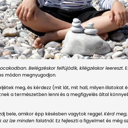
ocakodban. Belégzéskor felfújódik, kilégzéskor leereszt.
E
etes módon megnyugodjon.
ljétek meg, és kérdezz (mit lát, mit hall, milyen illatokat 
nek a természetben lenni és a megfigyelés által könny
 kezdj bele, amikor épp késésben vagytok reggel.
Kérd meg, 
k az íze minden falatnál.
Ez fejleszti a figyelmet és még a