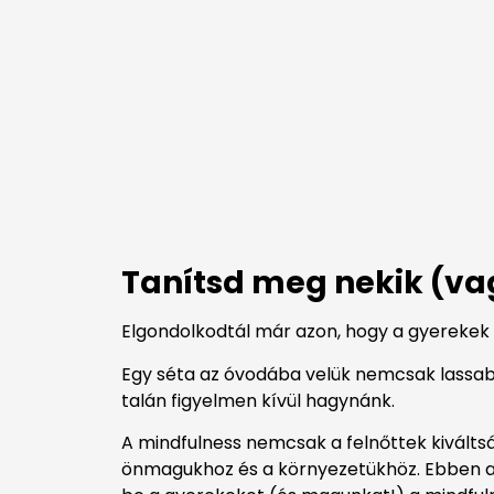
Tanítsd meg nekik (va
Elgondolkodtál már azon, hogy a gyerekek ta
Egy séta az óvodába velük nemcsak lassab
talán figyelmen kívül hagynánk.
A mindfulness nemcsak a felnőttek kivált
önmagukhoz és a környezetükhöz. Ebben a c