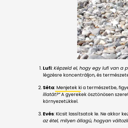
Lufi
:
Képzeld el, hogy egy lufi van a p
légzésre koncentráljon, és termész
Séta
:
Menjetek k
i a természetbe, figye
illatát?”
A gyerekek ösztönösen szeret
környezetükkel.
Evés
: Kicsit lassítsatok le. Ne akkor
az étel, milyen állagú, hogyan változi