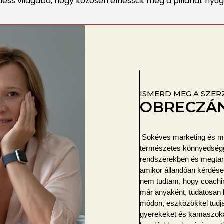
ess világába, hogy közösen élhessük meg a pillanat nyu
ISMERD MEG A SZER
OBRECZÁN
Sokéves marketing és m
természetes könnyedség
rendszerekben és megtanu
amikor állandóan kérdése
nem tudtam, hogy coach
már anyaként, tudatosan l
módon, eszközökkel tudja
gyerekeket és kamaszokat