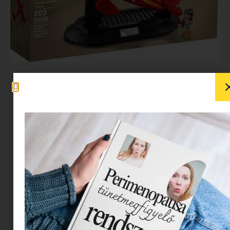
Az idén, a női történelem hónapjának
megünneplésére a LEGO kiadott egy készletet,
amelyben a legendás pilóta, Amelia Earhart
szerepel . Gyerekek és felnőttek egyaránt
meghívást kapnak arra, hogy megismerjék az
első nőt, aki egyedül repült az Atlanti-óceánon,
miközben Earhart vörös repülőgépének, a
Lockheed Vega 5B-nek a másolatát építik.