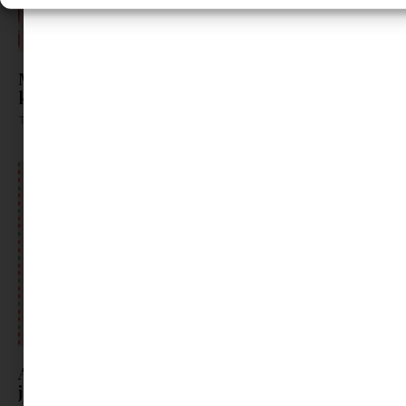
Mini világot a karácsonyfa alá | Minimag
karácsonyi ajándék ötletek
Tovább olvasom »
Ajándékok azoknak, akik már „túl nagyok a
játékhoz”