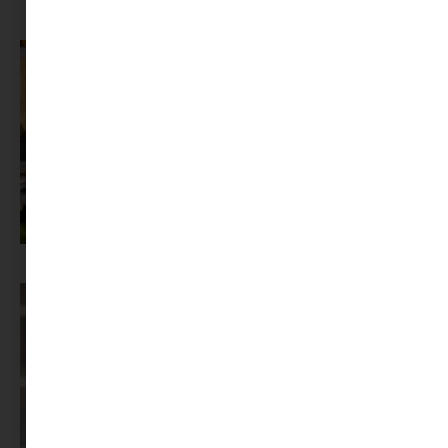
MINIMAG.HU
TOVÁBBI CIKKEI
Az X-akták megkapta a saját LEGO-szettjét