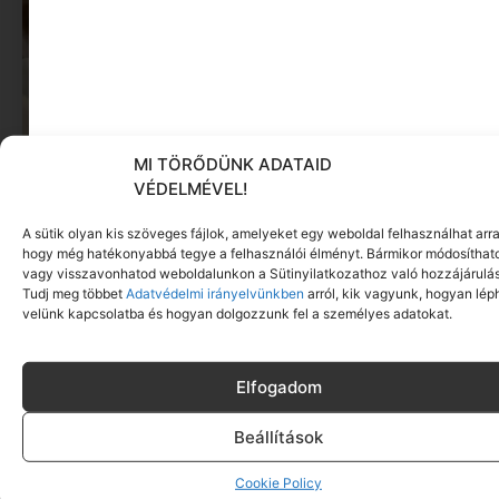
MI TÖRŐDÜNK ADATAID
VÉDELMÉVEL!
A sütik olyan kis szöveges fájlok, amelyeket egy weboldal felhasználhat arra
Főzzünk vagy játszunk? Legyen mindkettő
hogy még hatékonyabbá tegye a felhasználói élményt. Bármikor módosíthat
vagy visszavonhatod weboldalunkon a Sütinyilatkozathoz való hozzájárulás
Tovább olvasom »
Tudj meg többet
Adatvédelmi irányelvünkben
arról, kik vagyunk, hogyan lép
velünk kapcsolatba és hogyan dolgozzunk fel a személyes adatokat.
Elfogadom
Beállítások
Cookie Policy