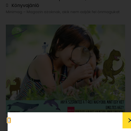
Könyvajánló
Minimag – Magazin azoknak, akik nem adják fel önmagukat