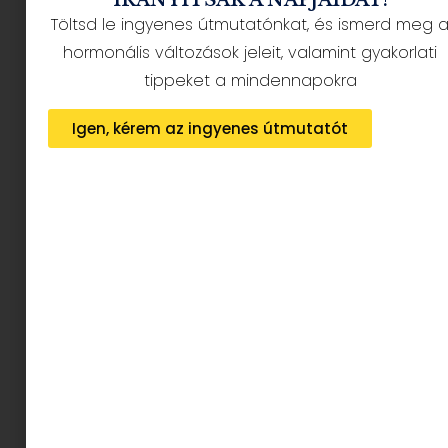
Töltsd le ingyenes útmutatónkat, és ismerd meg 
hormonális változások jeleit, valamint gyakorlati
tippeket a mindennapokra
Igen, kérem az ingyenes útmutatót
Mi MICSODA Junior - A természet
MEGNÉZEM