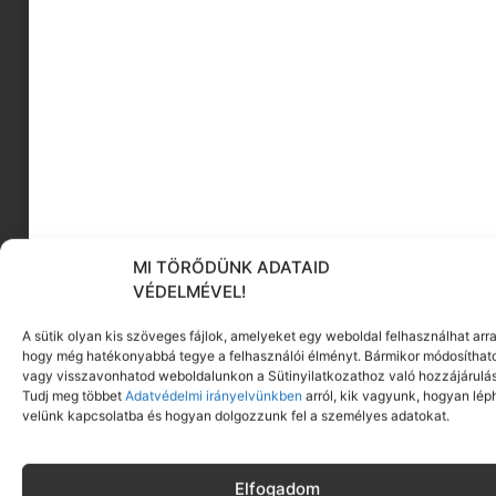
MEGNÉZEM
A
kukucskáló ablakok
egy-egy fontos
részletet osztanak meg a gyerekekkel, az adott
képre jellemzően. Akárcsak a
MEGKÉRDEZTEM
részek, például Az óra és az idő kötetben,
Mókus
asszonyság
téli pihenőjéről tudhatunk meg titkos
részleteket, vagy a Dinoszauroszoknál
Madár
MI TÖRŐDÜNK ADATAID
úrtól
kapunk információt a palentelógus
VÉDELMÉVEL!
munkájáról.
A sütik olyan kis szöveges fájlok, amelyeket egy weboldal felhasználhat arra
Különleges,
hiánypótló sorozat a MI MICSODA
hogy még hatékonyabbá tegye a felhasználói élményt. Bármikor módosíthat
JUNIOR
, de itt nincs vége a történetnek. A
vagy visszavonhatod weboldalunkon a Sütinyilatkozathoz való hozzájárulás
könyvekhez külön
matricás rejtvényfüzeteket
Tudj meg többet
Adatvédelmi irányelvünkben
arról, kik vagyunk, hogyan lép
velünk kapcsolatba és hogyan dolgozzunk fel a személyes adatokat.
tudunk vásárolni, amelyekben nem csak
fejtörőket, feladatokat, kifestőket találhatunk,
hanem többször átragasztható matricákat is.
Elfogadom