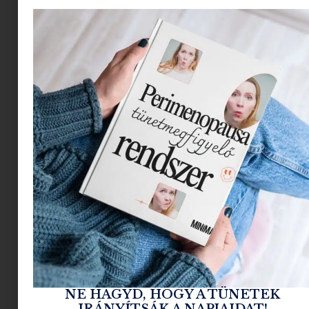
Az 5- 7 éves korosztály tudásvágya
nem ismer határokat, ugyanakkor
szülőként nem minden kérdésre
fogunk tudni válaszolni, hacsak nem
vagyunk polihisztorok (is). Ilyenekből,
mármint polihisztorokból nem akad
minden háztartásban, ezért is szuper,
hogy
a
Babilon Könyviadó MI
MICSODA
JUNIOR
kiadványa pont
ezekre a nagyszerű, de kicsit
alaposabb tudást igénylő kérdésekre
adnak választ.
NE HAGYD, HOGY A TÜNETEK
IRÁNYÍTSÁK A NAPJAIDAT!