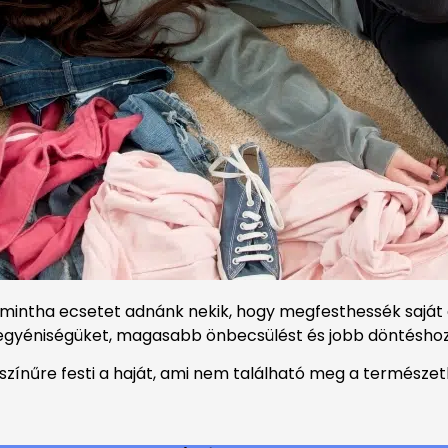
, mintha ecsetet adnánk nekik, hogy megfesthessék saját
 az egyéniségüket, magasabb önbecsülést és jobb döntésho
zínűre festi a haját, ami nem található meg a természetbe