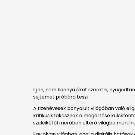
Igen, nem könnyű őket szeretni, nyugodtan
sejtemet próbára teszi.
A tizenévesek bonyolult világában való eli
kritikus szakasznak a megértése kulcsfonto
szüleikétől merőben eltérő világba merülnek
Egy olyan világban, ahol a digitális hatás