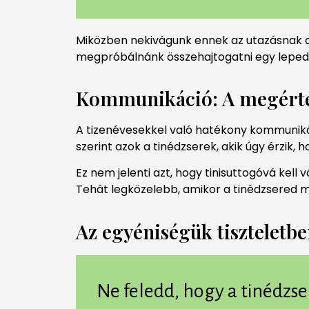
Miközben nekivágunk ennek az utazásnak a t
megpróbálnánk összehajtogatni egy lepedő
Kommunikáció: A megérté
A tizenévesekkel való hatékony kommunik
szerint azok a tinédzserek, akik úgy érzik
Ez nem jelenti azt, hogy tinisuttogóvá kel
Tehát legközelebb, amikor a tinédzsered m
Az egyéniségük tiszteletbe
Ne feledd, hogy a tinédzse