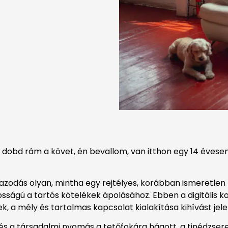
 dobd rám a követ, én bevallom, van itthon egy 14 évesem
gazodás olyan, mintha egy rejtélyes, korábban ismeretle
sságú a tartós kötelékek ápolásához. Ebben a digitális k
, a mély és tartalmas kapcsolat kialakítása kihívást jelen
ok és a társadalmi nyomás a tetőfokára hágott, a tinédzs