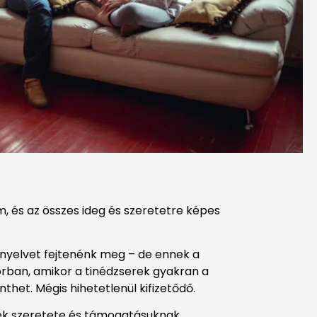
, és az összes ideg és szeretetre képes
n nyelvet fejtenénk meg – de ennek a
orban, amikor a tinédzserek gyakran a
thet. Mégis hihetetlenül kifizetődő.
erek szeretete és támogatásuknak