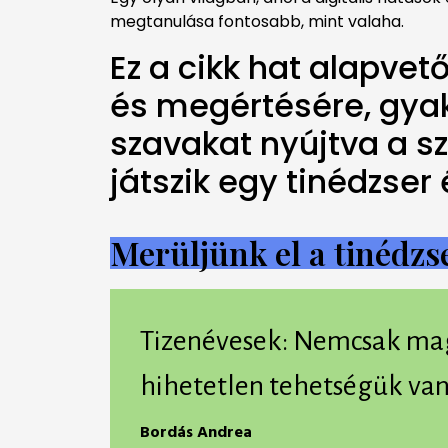
megtanulása fontosabb, mint valaha.
Ez a cikk hat alapvet
és megértésére, gyako
szavakat nyújtva a sz
játszik egy tinédzser
Merüljünk el a tinédzs
Tizenévesek: Nemcsak mag
hihetetlen tehetségük van
Bordás Andrea