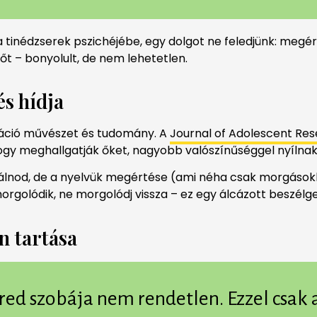
inédzserek pszichéjébe, egy dolgot ne feledjünk: megérte
t – bonyolult, de nem lehetetlen.
s hídja
áció művészet és tudomány. A
Journal of Adolescent Re
, hogy meghallgatják őket, nagyobb valószínűséggel nyíln
l válnod, de a nyelvük megértése (ami néha csak morgásokb
orgolódik, ne morgolódj vissza – ez egy álcázott beszélg
n tartása
red szobája nem rendetlen. Ezzel csak a