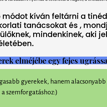
ő módot kíván feltárni a tiné
rlati tanácsokat és , mondju
ülőknek, mindenkinek, aki je
 életében.
erek elméjébe egy fejes ugrássa
asabb gyerekek, hanem alacsonyabb fe
 a szemforgatáshoz:)