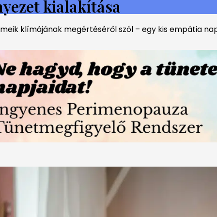
yezet kialakítása
meik klímájának megértéséről szól – egy kis empátia naps