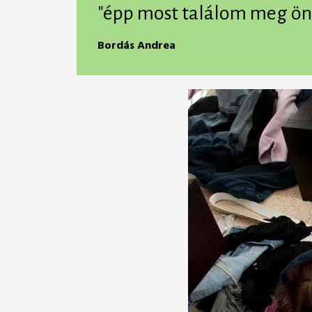
"épp most találom meg önm
Bordás Andrea