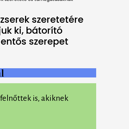
dzserek szeretetére
k ki, bátorító
lentős szerepet
l
lnőttek is, akiknek