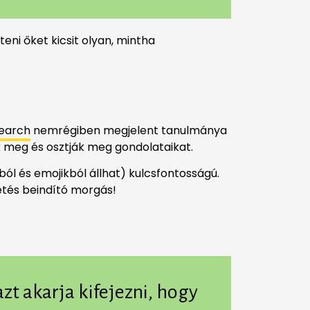
ni őket kicsit olyan, mintha
search
nemrégiben megjelent tanulmánya
ak meg és osztják meg gondolataikat.
ól és emojikból állhat) kulcsfontosságú.
etés beindító morgás!
zt akarja kifejezni, hogy