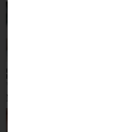
Barát? Nem barát? – Így támogasd a kamaszt,
ha átrendeződnek a kapcsolatai
Tovább olvasom »
Ne maradj le rólunk