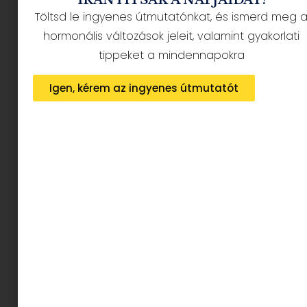
Töltsd le ingyenes útmutatónkat, és ismerd meg 
hormonális változások jeleit, valamint gyakorlati
tippeket a mindennapokra
Igen, kérem az ingyenes útmutatót
A legtöbb lánynak tizenegy és tizenöt éves kora
között van az első menstruációja. Egyes
lányoknál ez korábban kezdődik, kilenc-tíz éves
korukban. A menstruáció kezdete részben
örökletes.
Olyan ez, mint amikor az első