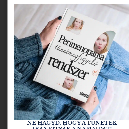
Hogyan készítheted fel a
lányodat a
menstruációra? A „mi
történik velem?” és a
„Megjött!” közötti
időszak.
Mikor beszéljek a
lányommal az első
menstruációról?
NE HAGYD, HOGY A TÜNETEK
IRÁNYÍTSÁK A NAPJAIDAT!