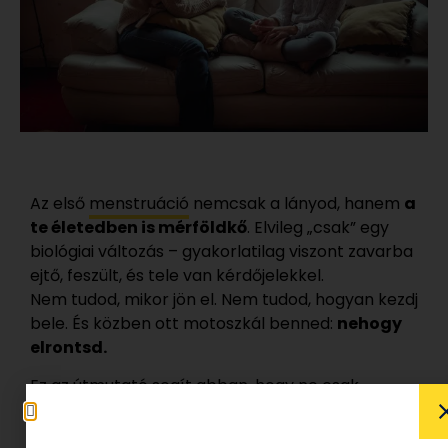
Az első
menstruáció
nemcsak a lányod, hanem
a
te életedben is mérföldkő
. Elvileg „csak” egy
biológiai változás – gyakorlatilag viszont zavarba
ejtő, feszült, és tele van kérdőjelekkel.
Nem tudod, mikor jön el. Nem tudod, hogyan kezdj
bele. És közben ott motoszkál benned:
nehogy
elrontsd.
Ez az útmutató segít abban, hogy ne csak
elmondd,
mi történik
, hanem valóban mellette
legyél – úgy, ahogyan neki a legjobb.