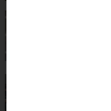
Az X-akták megkapta a saját LEGO-szettjét
Képernyőidő a nyári szünet után: hogyan lehet veszekedés nélkül új
szabályokat bevezetni?