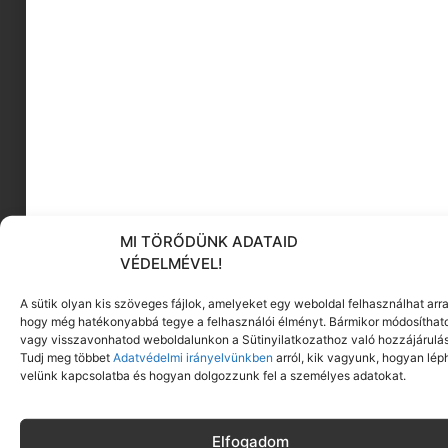
rendszertelenné válik.
Ha a menstruáció hét napnál tovább tart.
Ha a menstruáció nem fordul elő
gyakrabban, mint háromhavonta.
Ha a hasi fájdalom és/vagy a vérveszteség
nagyon erős.
Ha nem menstruál, és terhes lehet.
Termékenység és
MI TÖRŐDÜNK ADATAID
fogamzásgátlás: A
VÉDELMÉVEL!
A sütik olyan kis szöveges fájlok, amelyeket egy weboldal felhasználhat arra
jövőbe tekintve
hogy még hatékonyabbá tegye a felhasználói élményt. Bármikor módosíthat
vagy visszavonhatod weboldalunkon a Sütinyilatkozathoz való hozzájárulás
Tudj meg többet
Adatvédelmi irányelvünkben
arról, kik vagyunk, hogyan lép
Bár lehet, hogy még messze van attól, hogy
velünk kapcsolatba és hogyan dolgozzunk fel a személyes adatokat.
szüksége legyen erre az infóra, a menstruáció és
a termékenység közötti kapcsolat megértése
Elfogadom
olyan, mintha belelátna a jövő epizódjaiba. A test