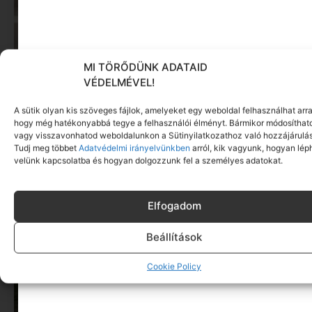
MI TÖRŐDÜNK ADATAID
VÉDELMÉVEL!
A sütik olyan kis szöveges fájlok, amelyeket egy weboldal felhasználhat arra
Képernyőidő a nyári szünet után: hogyan lehet
hogy még hatékonyabbá tegye a felhasználói élményt. Bármikor módosíthat
veszekedés nélkül új szabályokat bevezetni?
vagy visszavonhatod weboldalunkon a Sütinyilatkozathoz való hozzájárulás
Tovább olvasom »
Tudj meg többet
Adatvédelmi irányelvünkben
arról, kik vagyunk, hogyan lép
velünk kapcsolatba és hogyan dolgozzunk fel a személyes adatokat.
Elfogadom
Beállítások
Cookie Policy