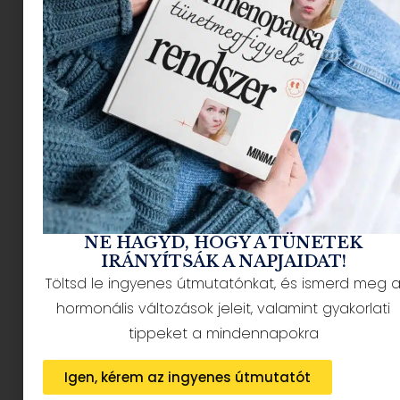
határtologatás – időben, hangulatban, stílusban.
Mi ilyenkor is hiszünk abban, hogy nem a szigor,
hanem a kapcsolódás visz előre.
Gurin Eszter – (coach, mediátor,
művészetterapeuta, a Minimag állandó kamasz
szakértője) új cikke nemcsak elmagyarázza,
miért ilyen
a kamasz májusban, hanem segít is
szülőnek maradni akkor, amikor a legnehezebb
.
Spoiler: nem a kézben tartás, hanem az együtt
repülés a kulcs.
NE HAGYD, HOGY A TÜNETEK
IRÁNYÍTSÁK A NAPJAIDAT!
Töltsd le ingyenes útmutatónkat, és ismerd meg 
hormonális változások jeleit, valamint gyakorlati
tippeket a mindennapokra
Igen, kérem az ingyenes útmutatót