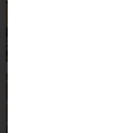
Az X-akták megkapta a saját LEGO-szettjét