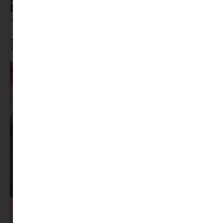
ha átrendeződnek a kapcsolatai
Tovább olvasom »
Ne maradj le rólunk