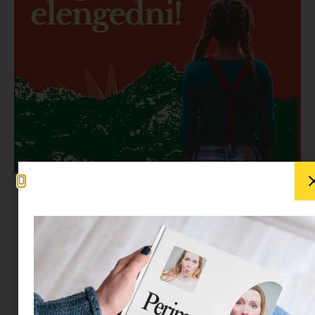
A kamaszkor nem májusban kezdődik – de
mintha akkor kapcsolna turbóra.
A szülők
ilyenkor gyakran úgy érzik, mintha valami
láthatatlan váltó állt volna át: eddig még úgy-
ahogy ment a tanulás, most meg jön a passzív
ellenállás, a kontroll-ellenesség és a