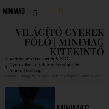
VILÁGÍTÓ GYEREK
PÓLÓ | MINIMAG
KITEKINTŐ
Andrea Bordás
január 6, 2022
Gyerekdivat
,
Hírek, érdekességek és
fenntarthatóság
Minimag – Magazin azoknak, akik nem adják fel önmagukat