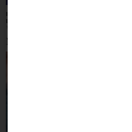
Roxfort a Dunakanyarban – Interjú Guba Gábor
producerrel
Tovább olvasom »
Ne maradj le rólunk