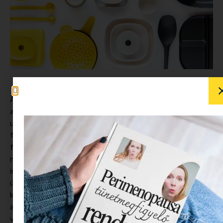
Amikor eljutunk a hozzátáplálás időszakához, nem csak
azon kell elgondolkodni, hogy melyik iskolát követjük (van
ugye a klasszikus bevezetős módszer, meg a blw, azaz
falatkás), hanem azon is, hogy miből fog enni szemünk
fénye. Egy biztos: szükségünk lesz
megfelelő tányérokra, poharakba, evőeszközökre. És
innentől kezdve
nincs megállás
, ahogy nő a gyerek, újra és
újra szembesülni fogunk vele, hogy mindig van egy
következő szint, a
tányér
után jön a
rágcsa
tartó
, majd
az esti kakaós
bögre
, és a suliba is vinni kell a tízórait
valamibe.