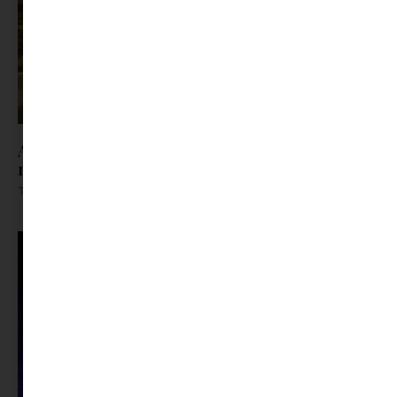
A trafik, ahol a gyerekkor lakott | Jöhet egy kis
nosztalgia?
Tovább olvasom »