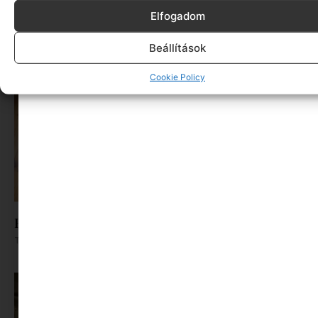
világ egyik legismertebb csokija
Elfogadom
Tovább olvasom »
Beállítások
Cookie Policy
Hogyan hűtsük a lakást a nyári forróságban?
Tovább olvasom »