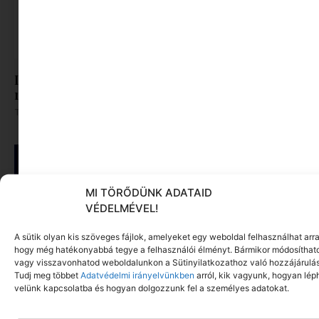
Délutáni alvás: amit a mediterrán kultúra már
régen tud
Tovább olvasom »
MI TÖRŐDÜNK ADATAID
VÉDELMÉVEL!
A sütik olyan kis szöveges fájlok, amelyeket egy weboldal felhasználhat arra
hogy még hatékonyabbá tegye a felhasználói élményt. Bármikor módosíthat
vagy visszavonhatod weboldalunkon a Sütinyilatkozathoz való hozzájárulás
Tudj meg többet
Adatvédelmi irányelvünkben
arról, kik vagyunk, hogyan lép
velünk kapcsolatba és hogyan dolgozzunk fel a személyes adatokat.
Toblerone x Swarovski: kristályból készült el a