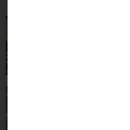
A dolgozók 94 százaléka fáradtságról számol be, mégis alig kérünk
segítséget
Az X-akták megkapta a saját LEGO-szettjét