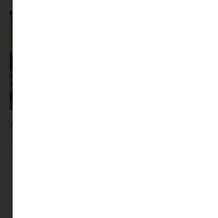
Az X-akták megkapta a saját LEGO-szettjét
Tovább olvasom »