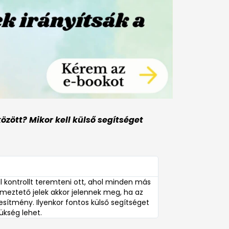
zött? Mikor kell külső segítséget
l kontrollt teremteni ott, ahol minden más
lmeztető jelek akkor jelennek meg, ha az
ljesítmény. Ilyenkor fontos külső segítséget
ükség lehet.