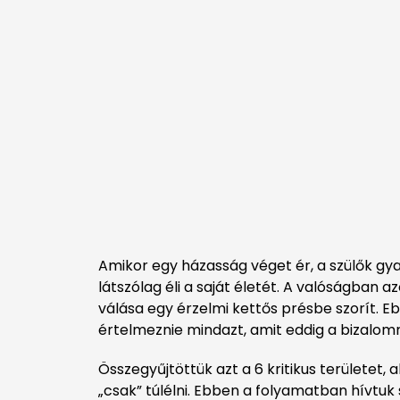
Amikor egy házasság véget ér, a szülők gya
látszólag éli a saját életét. A valóságban
válása egy érzelmi kettős présbe szorít. E
értelmeznie mindazt, amit eddig a bizalomról
Összegyűjtöttük azt a 6 kritikus területet, 
„csak” túlélni. Ebben a folyamatban hívtuk