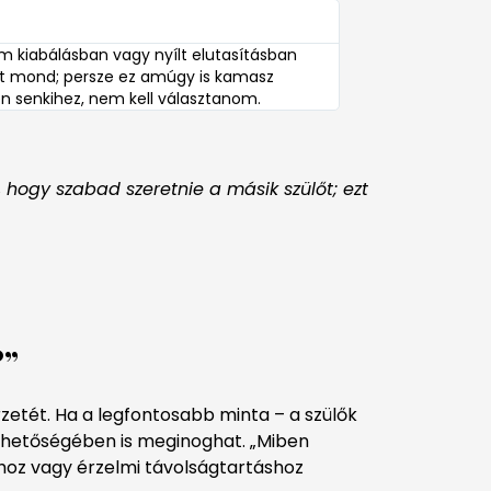
m kiabálásban vagy nyílt elutasításban
et mond; persze ez amúgy is kamasz
en senkihez, nem kell választanom.
hogy szabad szeretnie a másik szülőt; ezt
?”
zetét. Ha a legfontosabb minta – a szülők
lehetőségében is meginoghat. „Miben
áshoz vagy érzelmi távolságtartáshoz