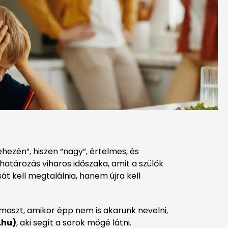
hezén”, hiszen “nagy”, értelmes, és
határozás viharos időszaka, amit a szülők
t kell megtalálnia, hanem újra kell
kamaszt, amikor épp nem is akarunk nevelni,
.hu
)
, aki segít a sorok mögé látni.