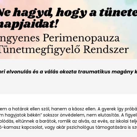
i elvonulás és a válás okozta traumatikus magány kö
em a határok ellen szól, hanem a káosz ellen. A gyerek így próbá
em hagyjatok békén” sokszor önvédelem, nem elutasítás. A figye
olódás, eltűnnek a barátok, romlik az alvás, az evés, az iskolai te
lő-kamasz kapcsolat, vagy akár pszichológus támogatására is sz