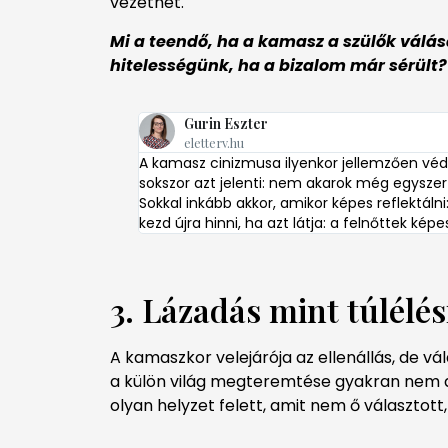
vezethet.
Mi a teendő, ha a kamasz a szülők válá
hitelességünk, ha a bizalom már sérült?
Gurin Eszter
eletterv.hu
A kamasz cinizmusa ilyenkor jellemzően véde
sokszor azt jelenti: nem akarok még egyszer 
Sokkal inkább akkor, amikor képes reflektál
kezd újra hinni, ha azt látja: a felnőttek képe
3. Lázadás mint túlélés
A kamaszkor velejárója az ellenállás, de vá
a külön világ megteremtése gyakran nem
olyan helyzet felett, amit nem ő választott,