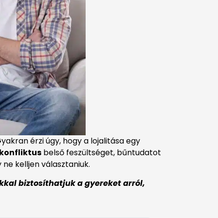
akran érzi úgy, hogy a lojalitása egy
skonfliktus
belső feszültséget, bűntudatot
ne kelljen választaniuk.
kal biztosíthatjuk a gyereket arról,