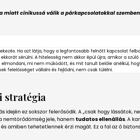
sa miatt cinikussá válik a párkapcsolatokkal szemben
kezés. Ha azt látja, hogy a legfontosabb felnőtt kapcsolat felb
ekkorát sérülni. A hitelesség nem akkor épül újra, amikor a szül
ni: elmondani, mi nem működött, és mit tanult belőle anélkül, ho
sek felelősséget vállalni és fejlődni, nem csak túlélni.
i stratégia
lás idején ez sokszor felerősödik. A „csak hogy lássátok, 
 a nemtörődömség jele, hanem
tudatos ellenállás
. A ka
 és amiben tehetetlennek érzi magát. Ez a fal az ő biztons