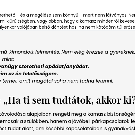
ismerhető - és a megélése sem könnyű - mert nem látványos. Ne
lmi kiürültségben, vagy abban, hogy a kamasz mindenről keves
i. Ilyenkor valójában belső döntést hoz: ha nem kötődöm túl erős
mű, kimondott felmentés. Nem elég éreznie a gyereknek, 
 mint:
gyanúgy szeretheti apádat/anyádat.
im az én felelősségem.
a terhet, amit magától soha nem tudna letenni.
 „Ha ti sem tudtátok, akkor ki
eltávolodása alapjaiban rengeti meg a kamasz biztonságér
 nemcsak a szülőkben, hanem a jövőbeli párkapcsolatok 
érdést tudat alatt, ami későbbi kapcsolataiban is gyanakv