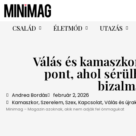
CSALÁD
ÉLETMÓD
UTAZÁS
Válás és kamaszkor
pont, ahol sérül
bizalm
Andrea Bordás
február 2, 2026
Kamaszkor
,
Szerelem, Szex, Kapcsolat
,
Válás és újr
Minimag – Magazin azoknak, akik nem adják fel önmagukat