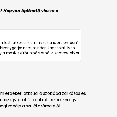
? Hogyan építhető vissza a
omlott, akkor a „nem hiszek a szerelemben”
ő bizonygatja: nem minden kapcsolat ilyen.
gy a másik szülőt hibáztatná. A kamasz akkor
nem érdekel” attitűd, a szobába zárkózás és
masz így próbál kontrollt szerezni egy
ági zónája a szülői dráma elől.