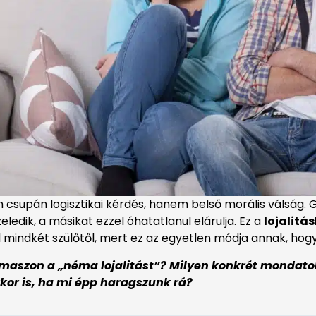
supán logisztikai kérdés, hanem belső morális válság. Gy
eledik, a másikat ezzel óhatatlanul elárulja. Ez a
lojalitá
l mindkét szülőtől, mert ez az egyetlen módja annak, hogy 
kamaszon a „néma lojalitást”? Milyen konkrét mondatok
kor is, ha mi épp haragszunk rá?