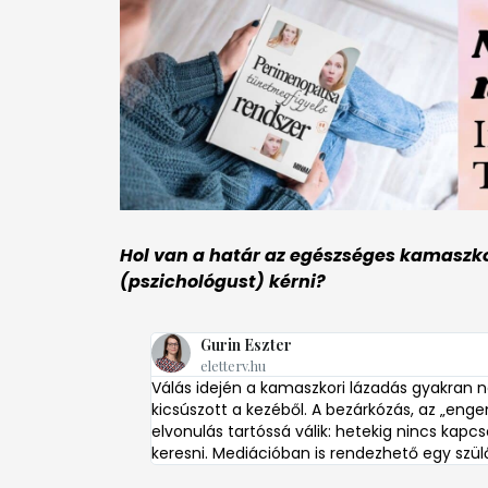
Hol van a határ az egészséges kamaszkor
(pszichológust) kérni?
Gurin Eszter
eletterv.hu
Válás idején a kamaszkori lázadás gyakran n
kicsúszott a kezéből. A bezárkózás, az „eng
elvonulás tartóssá válik: hetekig nincs kapcs
keresni. Mediációban is rendezhető egy szü