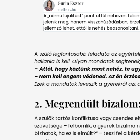
Gurin Eszter
eletterv.hu
A „néma lojalitást” pont attól nehezen fel
jelenik meg, hanem visszahúzódásban, érze
jellemző lehet, ettől is nehéz beazonosítan
A
szülő legfontosabb feladata az egyértel
hallania is kell. Olyan mondatok segítenek,
–
Attól, hogy köztünk most nehéz, te u
–
Nem kell engem védened. Az én érzése
Ezek a mondatok leveszik a gyerekről azt 
2. Megrendült bizalom:
A szülők tartós konfliktusa vagy csendes 
szövetsége – felbomlik, a gyerek bizalma
bízhatok, ha ez is elmúlt?” – teszi fel a k