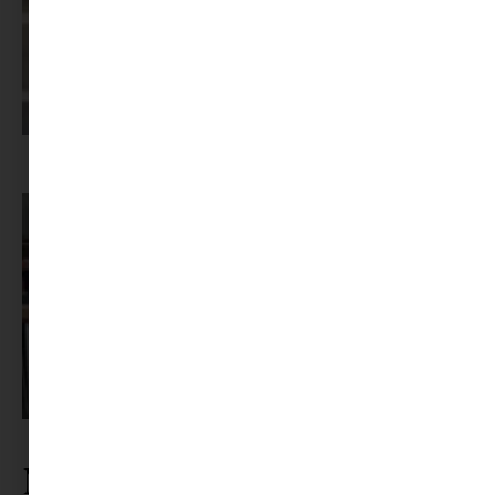
Képernyőidő a nyári szünet után: hogyan lehet veszekedés nélkül új
szabályokat bevezetni?
Pszichológus keresése az interneten: mire figyelj döntés előtt?
Nézz körül a