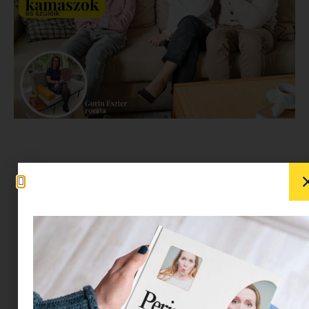
Kíváncsi vagy, milyen érzés
kiskamasz vagy kamasz
szülőjének lenni? Szerzőnk,
Gurin Eszter, coach,
mediátor és
művészetterapeuta