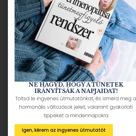
legújabb cikke pontosan
erre ad választ. Képzeld el,
hogy egy véget nem érő
hullámvasúton ülsz, és
minden egyes kör egy
újabb érzelmi tornádót hoz.
Indulhatunk?!
Hogy milyen érzés egy
NE HAGYD, HOGY A TÜNETEK
vagy több kiskamasz,
IRÁNYÍTSÁK A NAPJAIDAT!
Töltsd le ingyenes útmutatónkat, és ismerd meg 
kamasz szülőjének lenni?
hormonális változások jeleit, valamint gyakorlati
tippeket a mindennapokra
Igen, kérem az ingyenes útmutatót