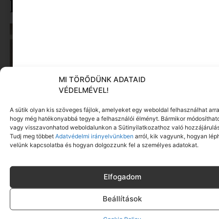
kategóriából
MI TÖRŐDÜNK ADATAID
VÉDELMÉVEL!
A sütik olyan kis szöveges fájlok, amelyeket egy weboldal felhasználhat arra
hogy még hatékonyabbá tegye a felhasználói élményt. Bármikor módosíthat
vagy visszavonhatod weboldalunkon a Sütinyilatkozathoz való hozzájárulás
Képernyőidő a nyári szünet után: hogyan lehet
Tudj meg többet
Adatvédelmi irányelvünkben
arról, kik vagyunk, hogyan lép
velünk kapcsolatba és hogyan dolgozzunk fel a személyes adatokat.
veszekedés nélkül új szabályokat bevezetni?
Tovább olvasom »
Elfogadom
Beállítások