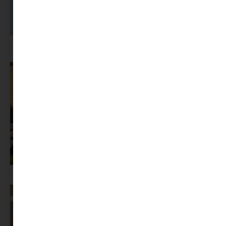
A dolgozók 94 százaléka fáradtságról számol be, mégis alig kérünk
segítséget
Az X-akták megkapta a saját LEGO-szettjét