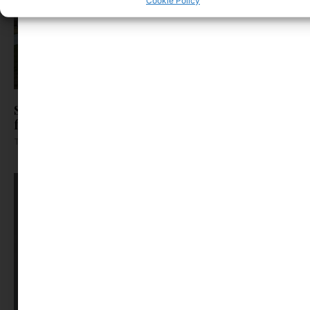
Cookie Policy
Sziget-bérlet helyett önkéntesség: így jutnak be
fiatalok a fesztiválra
Tovább olvasom »