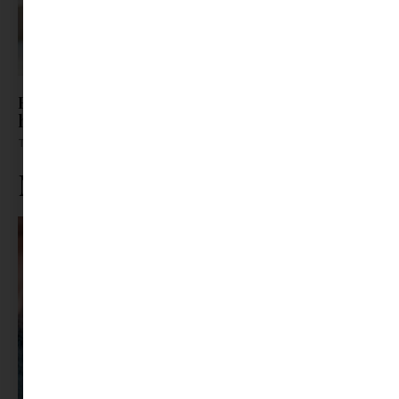
Barát? Nem barát? – Így támogasd a kamaszt,
ha átrendeződnek a kapcsolatai
Tovább olvasom »
Ne maradj le rólunk