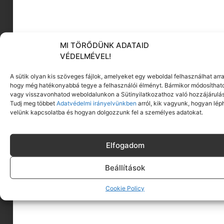
Tovább olvasom
MI TÖRŐDÜNK ADATAID
VÉDELMÉVEL!
A sütik olyan kis szöveges fájlok, amelyeket egy weboldal felhasználhat arra
hogy még hatékonyabbá tegye a felhasználói élményt. Bármikor módosíthat
vagy visszavonhatod weboldalunkon a Sütinyilatkozathoz való hozzájárulás
Tudj meg többet
Adatvédelmi irányelvünkben
arról, kik vagyunk, hogyan lép
velünk kapcsolatba és hogyan dolgozzunk fel a személyes adatokat.
Elfogadom
ÍGY ÉLD TÚL A KISKAMASZKORT!
Gyermeked 8-9 éves és nem ismersz rá? Hol vihog,
Beállítások
hol sértődötten ajtót csapkod, beszól, nyaggatja
Tovább olvasom
Cookie Policy