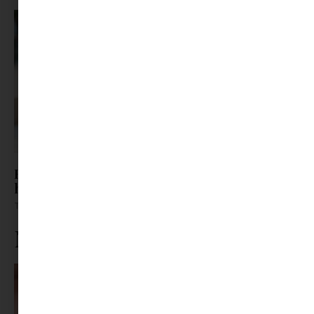
Barát? Nem barát? – Így támogasd a kamaszt,
ha átrendeződnek a kapcsolatai
Tovább olvasom »
Ne maradj le rólunk