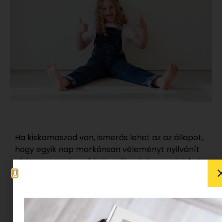
Ha kiskamaszod van, ismerős lehet az az állapot,
hogy egyik nap markánsan véleményt nyilvánít
akár egy országos közügyről, másik nap pisi-kaki
viccekkel szórakoztat. Ha megkérdezed mi volt
az iskolában, biztos lehetsz (?) abban, hogy
semmi sem történt és elvonul. Mégis hidd el, ez
még az a kor, amikor várja a beszélgetést, akkor
is, ha úgy érzed küzdened kell érte.