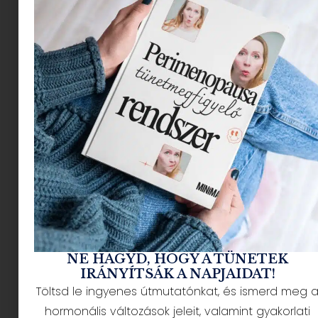
Mi segíthet?
ha nem nyomulunk
ha ott vagyunk
amikor ő akar
mesélni
érdeklődünk a
hobbijáról,
barátairól
NE HAGYD, HOGY A TÜNETEK
meghallgatjuk és
IRÁNYÍTSÁK A NAPJAIDAT!
nem osztjuk az
Töltsd le ingyenes útmutatónkat, és ismerd meg 
hormonális változások jeleit, valamint gyakorlati