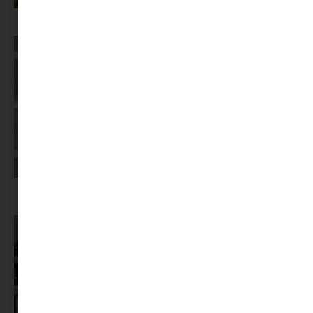
Az X-akták megkapta a saját LEGO-szettjét
Képernyőidő a nyári szünet után: hogyan lehet veszekedés nélkül új
szabályokat bevezetni?