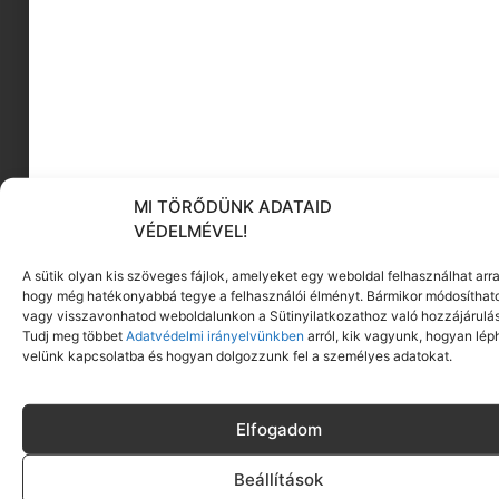
MI TÖRŐDÜNK ADATAID
VÉDELMÉVEL!
A sütik olyan kis szöveges fájlok, amelyeket egy weboldal felhasználhat arra
Z. Kocsis Blanka vagyok, nő, mamikaze, újságíró,
hogy még hatékonyabbá tegye a felhasználói élményt. Bármikor módosíthat
meseszerző, szövegíró, vállalkozó, és három
vagy visszavonhatod weboldalunkon a Sütinyilatkozathoz való hozzájárulás
Tudj meg többet
Adatvédelmi irányelvünkben
arról, kik vagyunk, hogyan lép
kiskorú dedikált mindenese. Bevallom, ennek
velünk kapcsolatba és hogyan dolgozzunk fel a személyes adatokat.
ellenére sem tudok eleget arról, hogyan is
működik valójában ez a nagyszabású,
sokszereplős valós idejű társasjáték – a.k.a élet -,
Elfogadom
de hiszem, hogy egymásra figyeléssel,
hallgatással és beszéddel sokat tanulhatunk
Beállítások