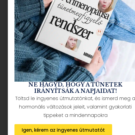
A szülés utáni első
együttlétek
változásokat hoznak
NE HAGYD, HOGY A TÜNETEK
IRÁNYÍTSÁK A NAPJAIDAT!
Töltsd le ingyenes útmutatónkat, és ismerd meg 
hormonális változások jeleit, valamint gyakorlati
tippeket a mindennapokra
Igen, kérem az ingyenes útmutatót