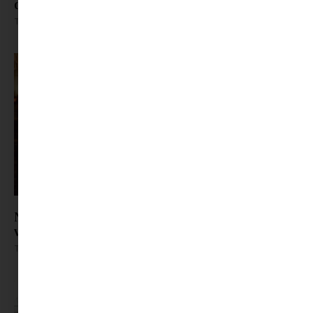
de nem ez, ami igazán fárasztó
Tovább olvasom »
Nem tudunk már randizni – Hová tűntek a
valódi találkozások?
Tovább olvasom »