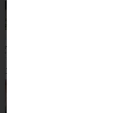
Nem csak a kánikulában fáradunk el: így
rombolja a hőség a koncentrációt az irodában
Tovább olvasom »
Ne maradj le rólunk