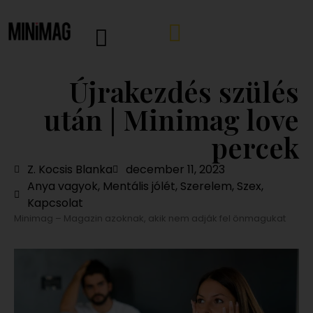
Újrakezdés szülés
után | Minimag love
percek
Z. Kocsis Blanka
december 11, 2023
Anya vagyok
,
Mentális jólét
,
Szerelem, Szex,
Kapcsolat
Minimag – Magazin azoknak, akik nem adják fel önmagukat