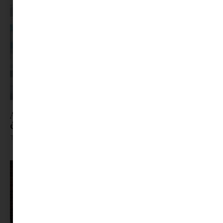
A szülők 88%-a érzi a nyári szünetet pénzügyi és
érzelmi nyomásnak, pedig lenne rá megoldás
Tovább olvasom »