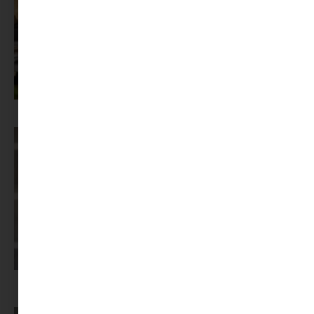
Az X-akták megkapta a saját LEGO-szettjét
Képernyőidő a nyári szünet után: hogyan lehet veszekedés nélkül új
szabályokat bevezetni?