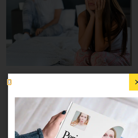
Kisbabád születése után átestél a hathetes
kontrollon és mindent rendben találtak? A párod
már alig várja, hogy újra úgy szeressétek
egymást, mint régen? Te is vágysz rá, hogy újra
összebújjatok, de tele vagy félelemmel és nem
tudod, hogyan vágjatok neki a második elsőnek?
Beszéljünk róla!