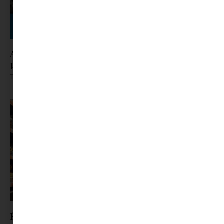
A gyerekek kirepültek – mi marad a
párkapcsolatból?
Tovább olvasom »
Évente több mint egy hét megy el vásárlásra –