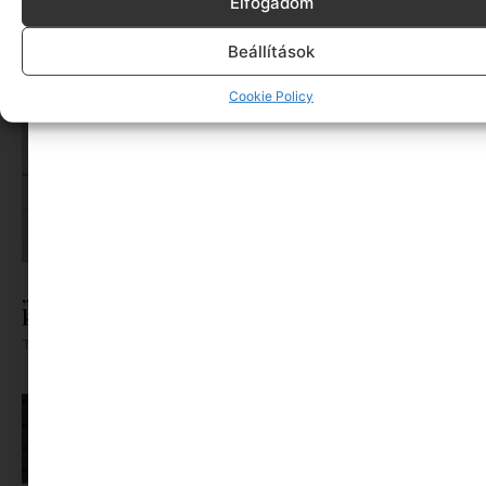
Elfogadom
Beállítások
Cookie Policy
„Semmit nem mond nekem…” – kommunikáció
kamaszokkal nyáron
Tovább olvasom »