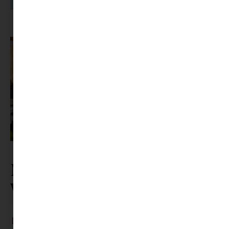
A dolgozók 94 százaléka fáradtságról számol be, mégis alig kérünk
segítséget
Az X-akták megkapta a saját LEGO-szettjét
Nézz körül a
webshopunkban