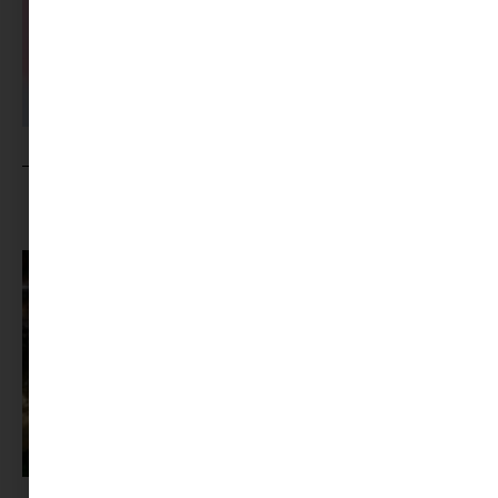
MINIMAG.HU
TOVÁBBI CIKKEI
Sziget 2026 : minden infó egy helyen