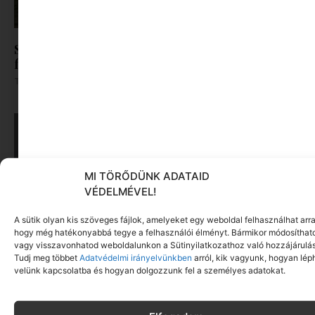
Sziget-bérlet helyett önkéntesség: így jutnak be
fiatalok a fesztiválra
Tovább olvasom »
MI TÖRŐDÜNK ADATAID
VÉDELMÉVEL!
A sütik olyan kis szöveges fájlok, amelyeket egy weboldal felhasználhat arra
hogy még hatékonyabbá tegye a felhasználói élményt. Bármikor módosíthat
vagy visszavonhatod weboldalunkon a Sütinyilatkozathoz való hozzájárulás
Tudj meg többet
Adatvédelmi irányelvünkben
arról, kik vagyunk, hogyan lép
velünk kapcsolatba és hogyan dolgozzunk fel a személyes adatokat.
„Félek a saját gyerekemtől” – amikor a kamasz
nem csak leválik, hanem bánt
Tovább olvasom »