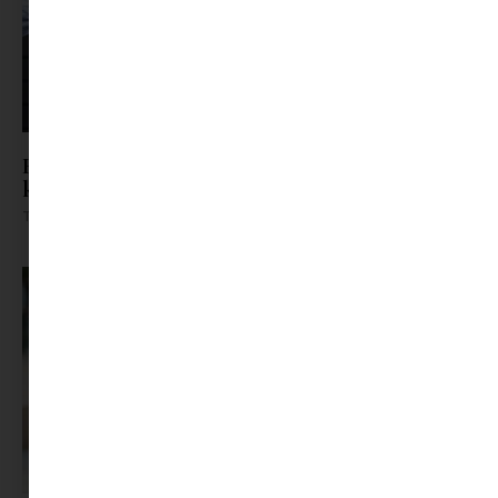
Bullying kamaszkorban: amit szülőként tudnod
kell – és amit tehetsz
Tovább olvasom »