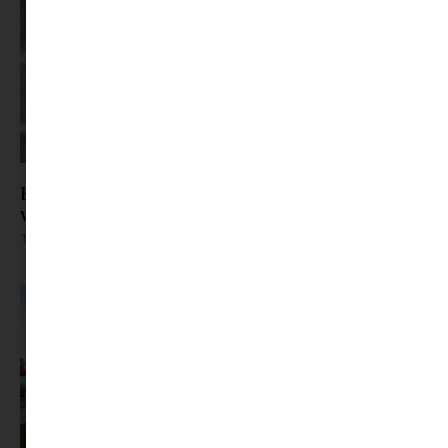
Képernyőidő a nyári szünet után: hogyan lehet
veszekedés nélkül új szabályokat bevezetni?
Tovább olvasom »