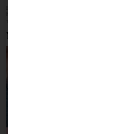
Barát? Nem barát? – Így támogasd a kamaszt,
ha átrendeződnek a kapcsolatai
Tovább olvasom »
Ne maradj le rólunk