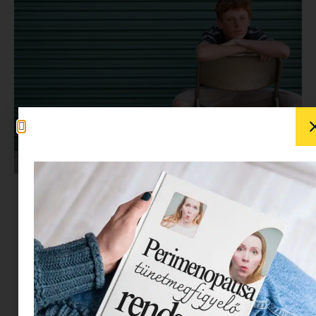
Amikor a kamaszok szeptember küszöbén
hazatérnek a táborokból, utazásokból vagy a
saját szobájukból, ahol órákat töltöttek a
telefonjuk társaságában, a szülők gyakran
ugyanazt a gyereket keresik, akit júniusban
elengedtek – és néha döbbenten veszik észre,