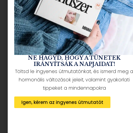
hogy valami megváltozott. Lehet, hogy csak egy
új zenei ízlés, más stílusú ruhák, vagy éppen
szokatlan csend az, ami szembeötlik. De a felszín
mögött egész nyáron munkált valami: a lassú,
sokszor láthatatlan érés folyamata. Gurin Eszter
coach, mediátor és művészetterapeuta, a
minimag.hu
állandó kamasz téma
szakértőjének
legújabb cikke arról szól, hogyan
NE HAGYD, HOGY A TÜNETEK
vehetjük észre ezeket a finom változásokat, és
IRÁNYÍTSÁK A NAPJAIDAT!
hogyan hangolódhatunk újra a kamaszainkra –
Töltsd le ingyenes útmutatónkat, és ismerd meg 
mielőtt újra beindul az iskola és a rohanás.
hormonális változások jeleit, valamint gyakorlati
tippeket a mindennapokra
Igen, kérem az ingyenes útmutatót
A nyár nem csak pihenés és szórakozás.
Kamaszkorban gyakran egyfajta csendes, vagy
kevésbé csendes fejlődési időszak is: miközben a
szülők talán „csak” a lustálkodást, telefonozást