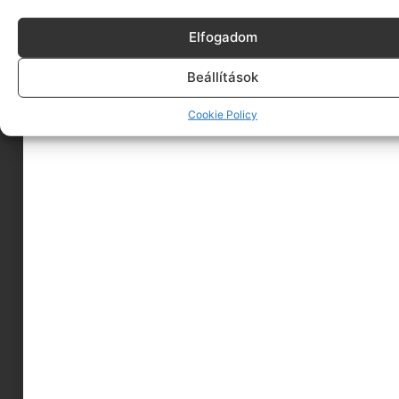
Elfogadom
Beállítások
Cookie Policy
Kamaszok és szülők: Értékrendek ütközése a
generációs szakadék árnyékában
2024.05.14.
Tovább olvasom »