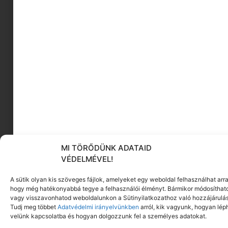
melyeket klienseim bejárnak, hogy önmagukra
találjanak.
Szakmailag milyen témákban támogatlak
benneteket ezen az oldalon?
női szerepek, nőiesség
nagyobb gyerekekkel az élet
konfliktuskezelés
Oldalam:
Életterv
Minimag cikkeim
MI TÖRŐDÜNK ADATAID
VÉDELMÉVEL!
Ez is érdekelhet
A sütik olyan kis szöveges fájlok, amelyeket egy weboldal felhasználhat arra
hogy még hatékonyabbá tegye a felhasználói élményt. Bármikor módosíthat
vagy visszavonhatod weboldalunkon a Sütinyilatkozathoz való hozzájárulás
Tudj meg többet
Adatvédelmi irányelvünkben
arról, kik vagyunk, hogyan lép
velünk kapcsolatba és hogyan dolgozzunk fel a személyes adatokat.