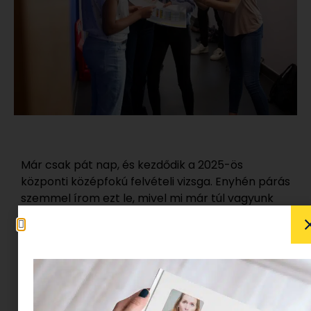
Már csak pát nap, és kezdődik a 2025-ös
központi középfokú felvételi vizsga. Enyhén párás
szemmel írom ezt le, mivel mi már túl vagyunk
rajta ( hála a magasságosnak, fogalmam sincs,
hogy bírtam ki..nem a gyerek, én) . Ennél jobb
családi programot, ha akarunk se tudtunk volna
kitalálni: a kamasz izgul, a szülők izgulnak, és még
a kutya is érzi, hogy itt valami fontos készülődik.
Van, aki kifogástalan jegyzetekkel és négyféle