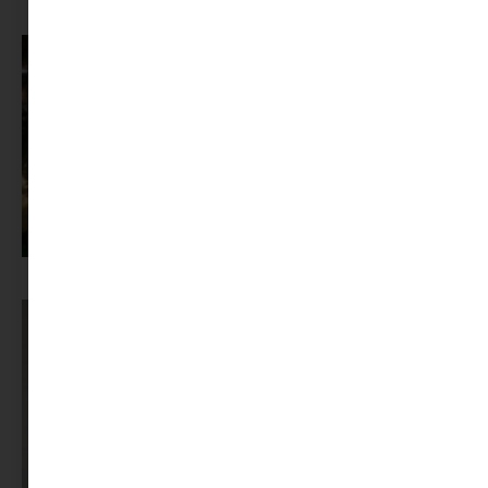
MINIMAG.HU
TOVÁBBI CIKKEI
Sziget 2026 : minden infó egy helyen