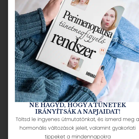
színű tollal készül, mások pedig a „majd lesz,
ahogy lesz” zen-állapotban lebegnek. És közben
mindannyian azon gondolkodunk: hogyan éljük túl
ezt a pár napot úgy, hogy senki ne akarjon egy
bőrönddel elköltözni?
Gurin Eszter
,
a Minimag
kamasz-szakértője segít, hogy ezek az utolsó
pillanatok ha nem is stresszmentesek, de
legalább csökkentet stresszfaktorral
rendelkezzenek.
NE HAGYD, HOGY A TÜNETEK
Közeleg a felvételik ideje, ezek az utolsó napok
IRÁNYÍTSÁK A NAPJAIDAT!
(is) különösen megterhelőek lehetnek. Mire
Töltsd le ingyenes útmutatónkat, és ismerd meg 
érdemes figyelni, mire érdemes nem figyelni,
hormonális változások jeleit, valamint gyakorlati
hogy a stressz mértéke csökkenhessen?
tippeket a mindennapokra