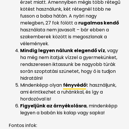
érzet miatt. Amennyiben mégis több rétegű
kötést használunk, két rétegnél több ne
fusson a baba hátán. A nyári nagy
melegben, 27 fok fölött a
rugalmas kendő
használata nem javasolt – bár ebben a
szakemberek között is megoszlanak a
vélemények.
Mindig legyen nálunk elegendő víz
, vagy
ha még nem itatjuk vízzel a gyermekünket,
rendszeresen iktassunk be nagyobb túrák
során szoptatási szünetet, hogy ő is tudjon
hidratálni!
Mindenképp olyan
fényvédő
t használjunk,
ami érintkezhet a ruhánkkal, és így a
hordozóval is!
Figyeljünk az árnyékolásra
, mindenképp
legyen a babán kis kalap vagy sapka!
Fontos infok: