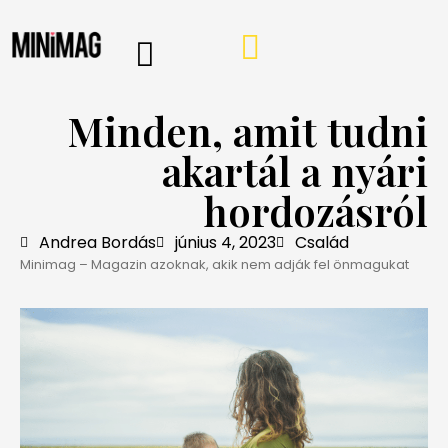
PROGRAMOK, AJÁNLÓK
VÁSÁRLÁSI TIPPEK
IRÁNY A WEBSHOP
MINIMAG HÍRLEVÉL
Minden, amit tudni
akartál a nyári
hordozásról
Andrea Bordás
június 4, 2023
Család
Minimag – Magazin azoknak, akik nem adják fel önmagukat