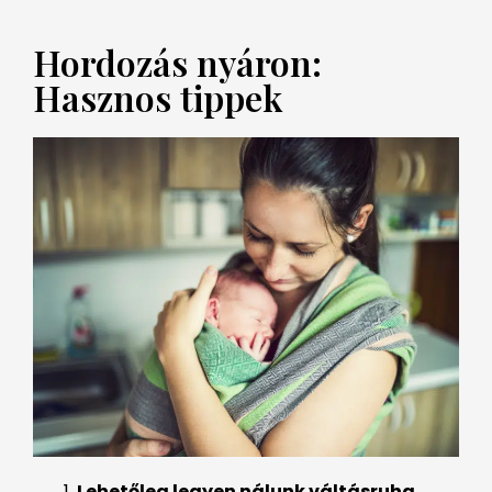
Hordozás nyáron:
Hasznos tippek
Lehetőleg legyen nálunk váltásruha
,