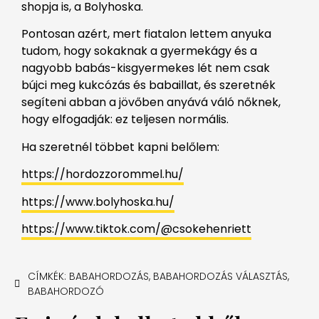
shopja is, a Bolyhoska.
Pontosan azért, mert fiatalon lettem anyuka
tudom, hogy sokaknak a gyermekágy és a
nagyobb babás-kisgyermekes lét nem csak
bújci meg kukcózás és babaillat, és szeretnék
segíteni abban a jövőben anyává váló nőknek,
hogy elfogadják: ez teljesen normális.
Ha szeretnél többet kapni belőlem:
https://hordozzorommel.hu/
https://www.bolyhoska.hu/
https://www.tiktok.com/@csokehenriett
CÍMKÉK:
BABAHORDOZÁS
,
BABAHORDOZÁS VÁLASZTÁS
,
BABAHORDOZÓ