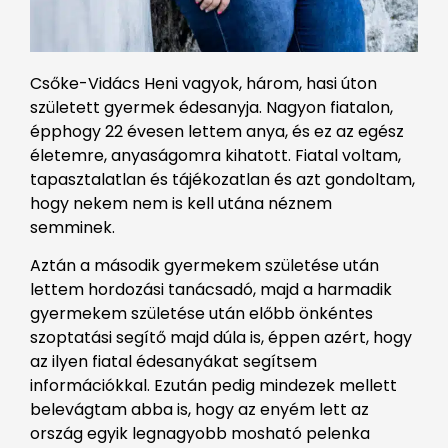
Csőke-Vidács Heni vagyok, három, hasi úton
született gyermek édesanyja. Nagyon fiatalon,
épphogy 22 évesen lettem anya, és ez az egész
életemre, anyaságomra kihatott. Fiatal voltam,
tapasztalatlan és tájékozatlan és azt gondoltam,
hogy nekem nem is kell utána néznem
semminek.
Aztán a második gyermekem születése után
lettem hordozási tanácsadó, majd a harmadik
gyermekem születése után előbb önkéntes
szoptatási segítő majd dúla is, éppen azért, hogy
az ilyen fiatal édesanyákat segítsem
információkkal. Ezután pedig mindezek mellett
belevágtam abba is, hogy az enyém lett az
ország egyik legnagyobb mosható pelenka