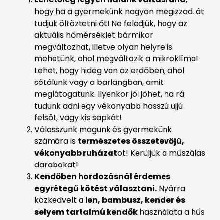
hogy ha a gyermekünk nagyon megizzad, át
tudjuk öltöztetni őt! Ne feledjük, hogy az
aktuális hőmérséklet bármikor
megváltozhat, illetve olyan helyre is
mehetünk, ahol megváltozik a mikroklíma!
Lehet, hogy hideg van az erdőben, ahol
sétálunk vagy a barlangban, amit
meglátogatunk. Ilyenkor jól jöhet, ha rá
tudunk adni egy vékonyabb hosszú ujjú
felsőt, vagy kis sapkát!
Válasszunk magunk és gyermekünk
számára is
természetes összetevőjű,
vékonyabb ruházat
ot! Kerüljük a műszálas
darabokat!
Kendőben hordozásnál érdemes
egyrétegű kötést választani.
Nyárra
közkedvelt a l
en, bambusz, kender és
selyem tartalmú kendők
használata a hűs