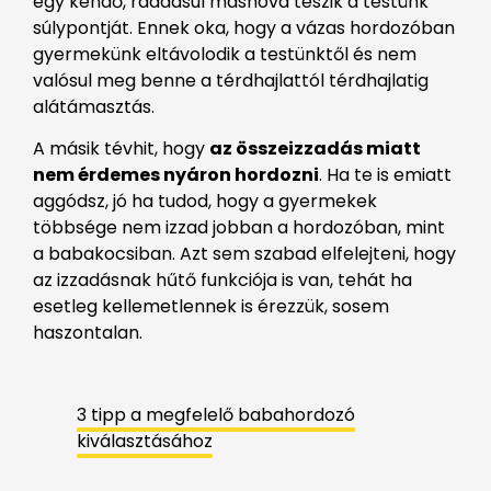
egy kendő, ráadásul máshová teszik a testünk
súlypontját. Ennek oka, hogy a vázas hordozóban
gyermekünk eltávolodik a testünktől és nem
valósul meg benne a térdhajlattól térdhajlatig
alátámasztás.
A másik tévhit, hogy
az összeizzadás miatt
nem érdemes nyáron hordozni
. Ha te is emiatt
aggódsz, jó ha tudod, hogy a gyermekek
többsége nem izzad jobban a hordozóban, mint
a babakocsiban. Azt sem szabad elfelejteni, hogy
az izzadásnak hűtő funkciója is van, tehát ha
esetleg kellemetlennek is érezzük, sosem
haszontalan.
3 tipp a megfelelő babahordozó
kiválasztásához